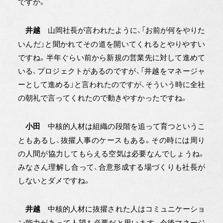
ですか。
山岡社長が言われたように、「お前が何をやりた
井越
いんだ」と聞かれてその道を開いてくれるとやりやすい
ですね。半年ぐらい前から新規の営業先に対して進めて
いる、プロジェクトがあるのですが、「井越をマネージャ
ーとして進める」と言われたのですが、そういう時に全社
の朝礼で言ってくれたので動きやすかったですね。
中核的人材は組織の段階を追って育つというこ
小田
ともあるし、抜擢人事のケースもある。その時には周り
の人間が協力してもらえる空気は必要なんでしょうね。
みなさん理解し合って、合意形成する場づくりも社長が
しないとダメですね。
中核的人材に抜擢された人はコミュニケーショ
井越
ン能力があって人望も必要だと思います。今後マネージ