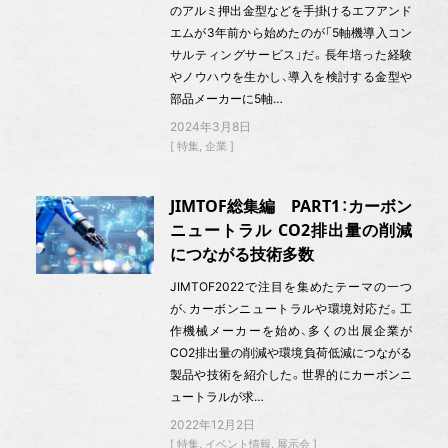
のアルミ押出金型などを手掛けるエフアンド
エムが3年前から始めたのが「5軸機導入コン
サルティングサービス」だ。長年培った経験
やノウハウを生かし、導入を検討する金型や
部品メーカーに5軸…
2024年3月8日
特集
企業
JIMTOF総集編 PART1：カーボン
ニュートラル CO2排出量の削減
につながる技術多数
JIMTOF2022で注目を集めたテーマの一つ
が、カーボンニュートラルや環境対応だ。工
作機械メーカーを始め、多くの出展企業が
CO2排出量の削減や環境負荷低減につながる
製品や技術を紹介した。世界的にカーボンニ
ュートラルが求…
2022年12月2日
特集
イベント情報
展示会