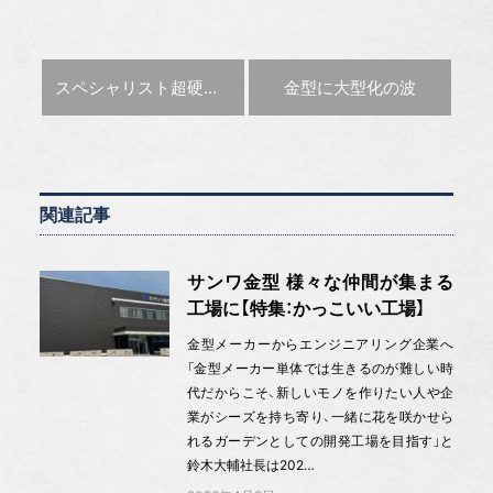
前の記事 :
次の記事 :
スペシャリスト
超硬材料 共立合金製作所
金型に大型化の波
関連記事
サンワ金型 様々な仲間が集まる
工場に【特集：かっこいい工場】
金型メーカーからエンジニアリング企業へ
「金型メーカー単体では生きるのが難しい時
代だからこそ、新しいモノを作りたい人や企
業がシーズを持ち寄り、一緒に花を咲かせら
れるガーデンとしての開発工場を目指す」と
鈴木大輔社長は202…