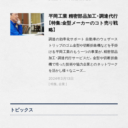
平岡工業 精密部品加工・調達代行
【特集:金型メーカーのコト売り戦
略】
調達の効率化サポート 自動車のウェザース
トリップのゴム金型や切断折曲機などを手掛
ける平岡工業のもう一つの事業が、精密部品
加工・調達代行サービスだ。金型や切断折曲
機で培った技術や協力企業とのネットワーク
を活かし様々なニーズ…
2024年3月13日
特集
企業
トピックス