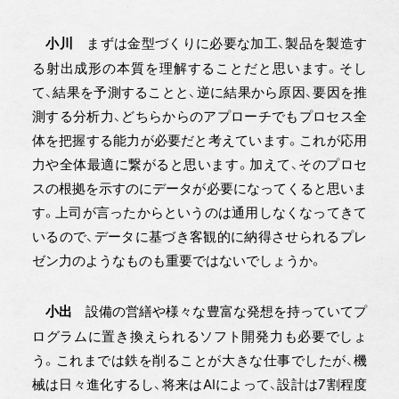
まずは金型づくりに必要な加工、製品を製造す
小川
る射出成形の本質を理解することだと思います。そし
て、結果を予測することと、逆に結果から原因、要因を推
測する分析力、どちらからのアプローチでもプロセス全
体を把握する能力が必要だと考えています。これが応用
力や全体最適に繋がると思います。加えて、そのプロセ
スの根拠を示すのにデータが必要になってくると思いま
す。上司が言ったからというのは通用しなくなってきて
いるので、データに基づき客観的に納得させられるプレ
ゼン力のようなものも重要ではないでしょうか。
設備の営繕や様々な豊富な発想を持っていてプ
小出
ログラムに置き換えられるソフト開発力も必要でしょ
う。これまでは鉄を削ることが大きな仕事でしたが、機
械は日々進化するし、将来はAIによって、設計は7割程度