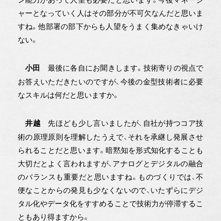
ャーとなっていく人はその部分が不可欠なんだと思いま
すね。他部署の部下からも人望をうまく集めなきゃいけ
ない。
最後に各自にお聞きします。技術寄りの視点で
小田
お答えいただきたいのですが、今後の金型技術者に必要
なスキルは何だと思いますか。
先ほども少し言いましたが、自社が持つコア技
井越
術の原理原則を理解したうえで、それを承継し発展させ
られることだと思います。暗黙知を形式知化することも
大切だとよく言われますが、アナログとデジタルの融合
のバランスも重要だと思いますね。ものづくりでは、不
便なことからの発見も少なくないので、いたずらにデジ
タル化やデータ化をすすめることで技術力が停滞するこ
ともあり得ますから。