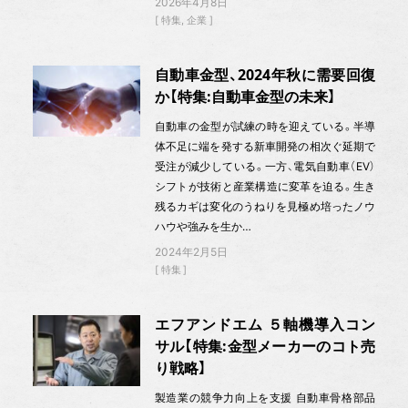
2026年4月8日
特集
企業
自動車金型、2024年秋に需要回復
か【特集:自動車金型の未来】
自動車の金型が試練の時を迎えている。半導
体不足に端を発する新車開発の相次ぐ延期で
受注が減少している。一方、電気自動車（EV）
シフトが技術と産業構造に変革を迫る。生き
残るカギは変化のうねりを見極め培ったノウ
ハウや強みを生か…
2024年2月5日
特集
エフアンドエム ５軸機導入コン
サル【特集:金型メーカーのコト売
り戦略】
製造業の競争力向上を支援 自動車骨格部品