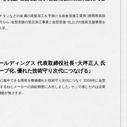
チタンなどの金属の溶接加工を手掛ける岩倉溶接工業所（静岡県島田
は今年8月から、金型溶接の受託加工事業と金型溶接・仕上げの技術支援事業を
人手…
ールディングス 代表取締役社長・大坪正人 氏
ープ化、優れた技術守り次代につなげる」
に集中できる環境を整備優れた技術守り次代につなぐ 2006年に金型
するねじメーカーの由紀精密に入社しました。そこで感じたのは企業
機能が無さすぎ…