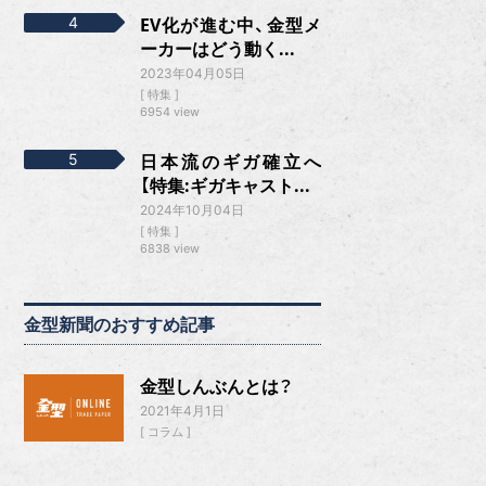
EV化が進む中、金型メ
ーカーはどう動く...
2023年04月05日
特集
6954 view
日本流のギガ確立へ
【特集:ギガキャスト...
2024年10月04日
特集
6838 view
金型新聞のおすすめ記事
金型しんぶんとは？
2021年4月1日
コラム