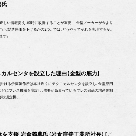
喜氏
場の正しい情報捉え、瞬時に改善することが重要 金型メーカーが今より
すか、製造原価を下げるかの2つ。では、どうやってそれを実現するか。
ます。…
カルセンタを設立した理由【金型の底力】
掛ける伊藤製作所は本社近くにテクニカルセンタを設立し、金型部門
などにプレス機械を増設し、需要が高まっているプレス部品の増産体制
形状測定機、…
を支援 岩倉義典氏（岩倉溶接工業所社長）【こ