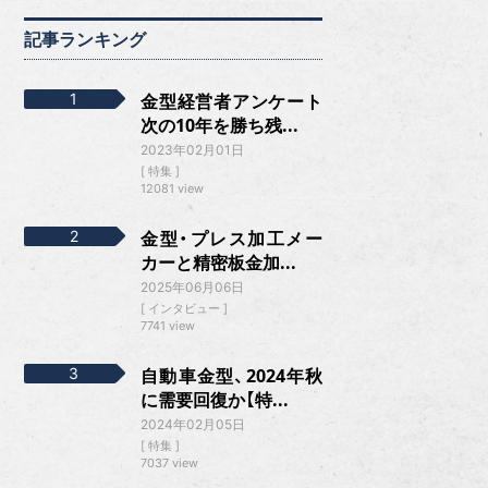
記事ランキング
金型経営者アンケート
次の10年を勝ち残...
2023年02月01日
特集
12081 view
金型・プレス加工メー
カーと精密板金加...
2025年06月06日
インタビュー
7741 view
自動車金型、2024年秋
に需要回復か【特...
2024年02月05日
特集
7037 view