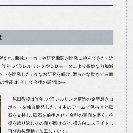
度
まれ、機械メーカーや研究機関が開発に挑んできた。近
。昨年、パラレルリンクやＤＤモータにより微妙な力加減
ットを開発した。今なお研究を続け、滑らかな動きで曲面
の性能は、そして今後の展開は―。
原田教授は昨年、パラレルリンク構造の金型磨きロ
ボットを独自開発した。４本のアームで保持具と砥
石を支持し、砥石を前後させて金型の表面を磨く。往
復を繰り返しその面が磨けると、横方向にスライドし
再び前後運動で加工していく。