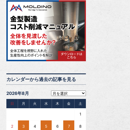
カレンダーから過去の記事を見る
2026年8月
日
月
火
水
木
金
土
1
2
3
4
5
6
7
8