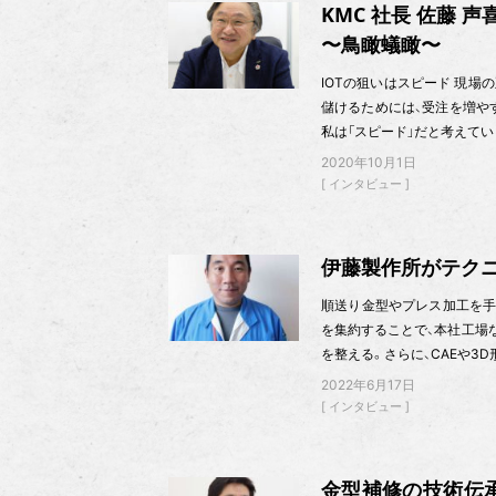
KMC 社長 佐藤 声
〜鳥瞰蟻瞰〜
IOTの狙いはスピード 現
儲けるためには、受注を増や
私は「スピード」だと考えてい
2020年10月1日
インタビュー
伊藤製作所がテクニ
順送り金型やプレス加工を手
を集約することで、本社工場
を整える。さらに、CAEや3D
2022年6月17日
インタビュー
金型補修の技術伝承