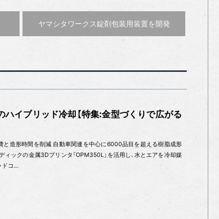
次の記事 :
ヤマシタワークス
錠剤包装用装置を開発
のハイブリッド冷却【特集:金型づくりで広がる
費と造形時間を削減 自動車関連を中心に6000品目を超える樹脂成形
ィックの金属3Dプリンタ「OPM350L」を活用し、水とエアを冷却媒
ッドコ…