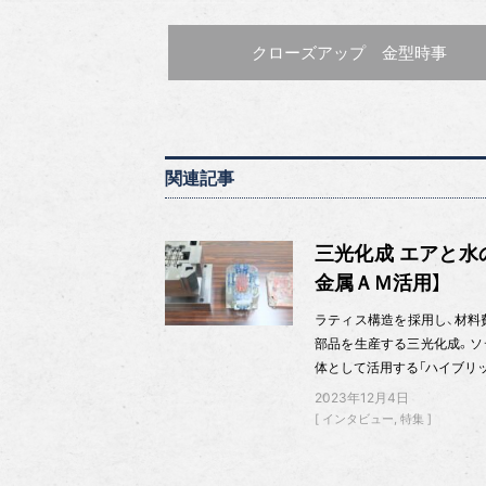
前の記事 :
クローズアップ 金型時事
関連記事
三光化成 エアと水
金属ＡＭ活用】
ラティス構造を採用し、材料
部品を生産する三光化成。ソデ
体として活用する「ハイブリ
2023年12月4日
インタビュー
特集