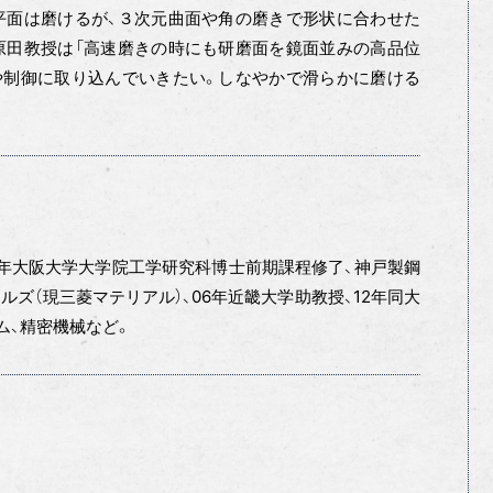
面は磨けるが、３次元曲面や角の磨きで形状に合わせた
原田教授は「高速磨きの時にも研磨面を鏡面並みの高品位
や制御に取り込んでいきたい。しなやかで滑らかに磨ける
年大阪大学大学院工学研究科博士前期課程修了、神戸製鋼
ズ（現三菱マテリアル）、06年近畿大学助教授、12年同大
ム、精密機械など。