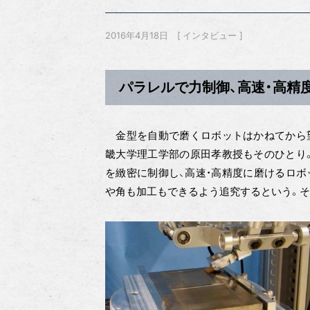
2016年4月18日
インタビュー
パラレルで力制御、高速・高精
金型を自動で磨くロボットはかねてから望
畿大学理工学部の原田孝教授もそのひとり
を緻密に制御し、高速・高精度に磨けるロボ
や角も加工もできるよう追究するという。そ