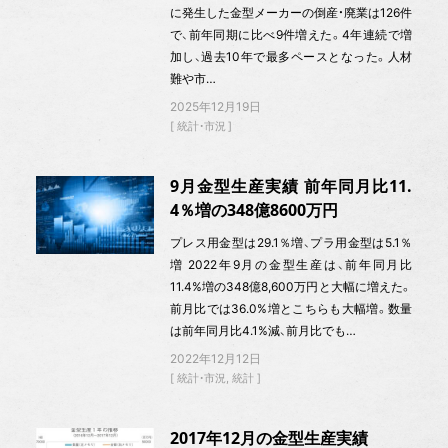
に発生した金型メーカーの倒産・廃業は126件
で、前年同期に比べ9件増えた。4年連続で増
加し、過去10年で最多ペースとなった。人材
難や市…
2025年12月19日
統計・市況
9月金型生産実績 前年同月比11.
4％増の348億8600万円
プレス用金型は29.1％増、プラ用金型は5.1％
増 2022年9月の金型生産は、前年同月比
11.4%増の348億8,600万円と大幅に増えた。
前月比では36.0%増とこちらも大幅増。数量
は前年同月比4.1%減、前月比でも…
2022年12月12日
統計・市況
統計
2017年12月の金型生産実績