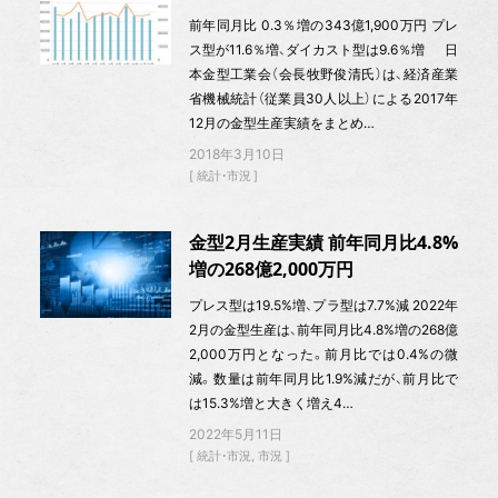
前年同月比 0.3％増の343億1,900万円 プレ
ス型が11.6％増、ダイカスト型は9.6％増 日
本金型工業会（会長牧野俊清氏）は、経済産業
省機械統計（従業員30人以上）による2017年
12月の金型生産実績をまとめ…
2018年3月10日
統計・市況
金型2月生産実績 前年同月比4.8%
増の268億2,000万円
プレス型は19.5%増、プラ型は7.7%減 2022年
2月の金型生産は、前年同月比4.8%増の268億
2,000万円となった。前月比では0.4%の微
減。数量は前年同月比1.9%減だが、前月比で
は15.3%増と大きく増え4…
2022年5月11日
統計・市況
市況