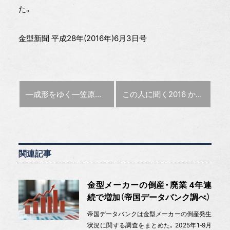
た。
金型新聞 平成28年(2016年)6月3日号
前の記事 :
次の記事 :
―成形をゆく―
笠原成形所(新潟県)
この人に聞く2016
かしこい 金型研究会 高橋 百利会長
関連記事
金型メーカーの倒産・廃業 4年連
続で増加（帝国データバンク調べ）
帝国データバンクは金型メーカーの倒産発生
状況に関する調査をまとめた。2025年1‐9月