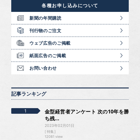
各種お申し込みについて
新聞の年間購読
刊行物のご注文
ウェブ広告のご掲載
紙面広告のご掲載
お問い合わせ
記事ランキング
金型経営者アンケート 次の10年を勝
ち残...
2023年02月01日
特集
12081 view