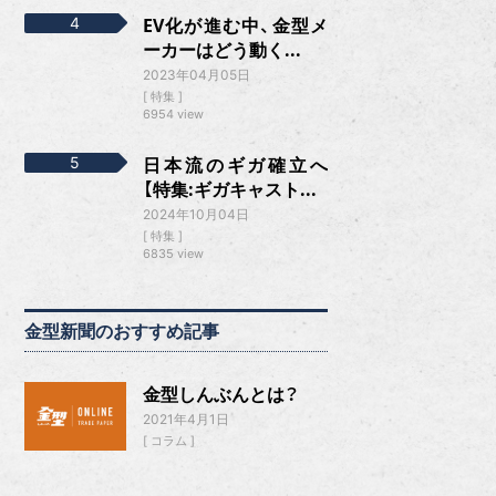
EV化が進む中、金型メ
ーカーはどう動く...
2023年04月05日
特集
6954 view
日本流のギガ確立へ
【特集:ギガキャスト...
2024年10月04日
特集
6835 view
金型新聞のおすすめ記事
金型しんぶんとは？
2021年4月1日
コラム