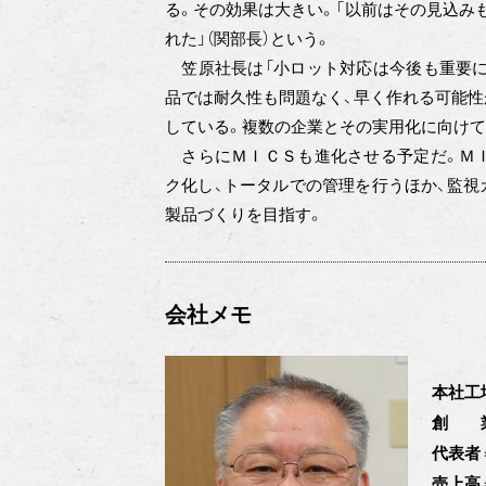
る。その効果は大きい。「以前はその見込み
れた」（関部長）という。
笠原社長は「小ロット対応は今後も重要に
品では耐久性も問題なく、早く作れる可能性
している。複数の企業とその実用化に向けて
さらにＭＩＣＳも進化させる予定だ。ＭＩ
ク化し、トータルでの管理を行うほか、監視
製品づくりを目指す。
会社メモ
本社工
創 
代表者
売上高