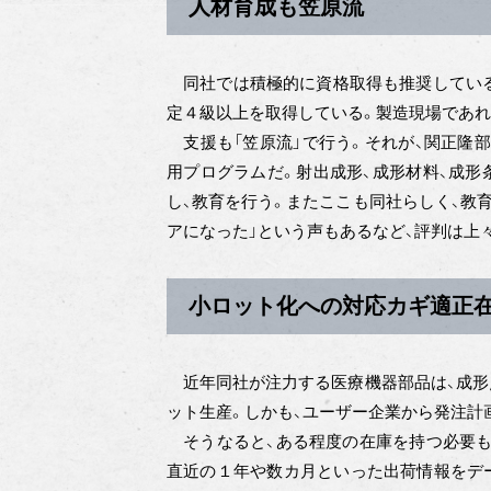
人材育成も笠原流
同社では積極的に資格取得も推奨している
定４級以上を取得している。製造現場であれ
支援も「笠原流」で行う。それが、関正隆
用プログラムだ。射出成形、成形材料、成形
し、教育を行う。またここも同社らしく、教
アになった」という声もあるなど、評判は上
小ロット化への対応カギ適正
近年同社が注力する医療機器部品は、成形
ット生産。しかも、ユーザー企業から発注計
そうなると、ある程度の在庫を持つ必要も
直近の１年や数カ月といった出荷情報をデ