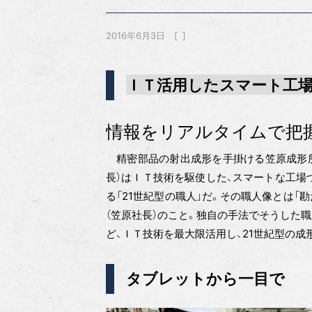
2016年6月3日
ＩＴ活用したスマート工
情報をリアルタイムで把
精密部品の射出成形を手掛ける笠原成形所（
長）はＩＴ技術を駆使した、スマートな工場
る「21世紀型の職人」だ。その職人像とは
（笠原社長）のこと。独自の手法でそうした
ど、ＩＴ技術を最大限活用し、21世紀型の成
タブレットから一目で