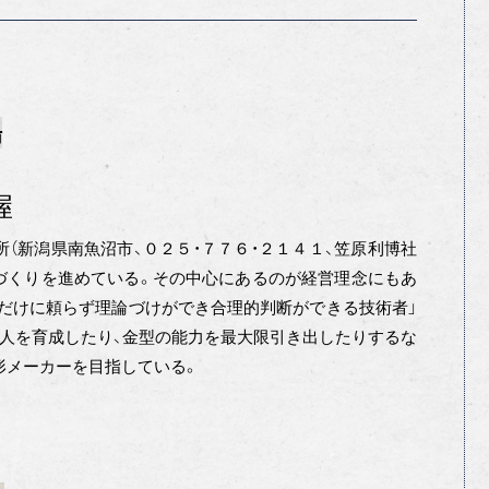
場
握
新潟県南魚沼市、０２５・７７６・２１４１、笠原利博社
づくりを進めている。その中心にあるのが経営理念にもあ
「勘だけに頼らず理論づけができ合理的判断ができる技術者」
職人を育成したり、金型の能力を最大限引き出したりするな
形メーカーを目指している。