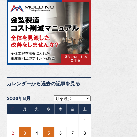
カレンダーから過去の記事を見る
2026年8月
日
月
火
水
木
金
土
1
2
3
4
5
6
7
8