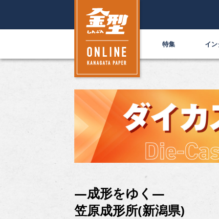
特集
イン
―成形をゆく―
笠原成形所(新潟県)