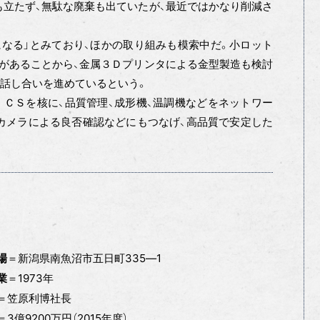
も立たず、無駄な廃棄も出ていたが、最近ではかなり削減さ
なる」とみており、ほかの取り組みも模索中だ。小ロット
があることから、金属３Ｄプリンタによる金型製造も検討
話し合いを進めているという。
ＣＳを核に、品質管理、成形機、温調機などをネットワー
カメラによる良否確認などにもつなげ、高品質で安定した
＝新潟県南魚沼市五日町335―1
場
＝1973年
業
＝笠原利博社長
＝3億9200万円（2015年度）