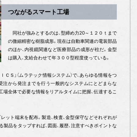
つながるスマート工場
同社が強みとするのは、型締め力20～１２０ｔまで
の微細精密な樹脂成形。現在は自動車関連の電装部品
のほか、内視鏡関連など医療部品の成形が柱だ。金型
は購入、支給合わせて年３００型程度使っている。
ＣＳ」（ムラテック情報システム）で、あらゆる情報をつ
受注から発注までを行う一般的なシステムにとどまらな
工場全体で必要な情報をリアルタイムに把握、伝達するこ
レット端末を配布。製造、検査、金型保守などそれぞれが
る製品をタップすれば、図面、履歴、注意すべきポイントな