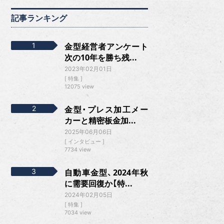
記事ランキング
金型経営者アンケート
次の10年を勝ち残...
2023年02月01日
特集
12075 view
金型・プレス加工メー
カーと精密板金加...
2025年06月06日
インタビュー
7734 view
自動車金型、2024年秋
に需要回復か【特...
2024年02月05日
特集
7034 view