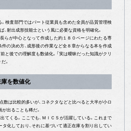
。検査部門ではパート従業員も含めた全員が品質管理検
ば、射出成形技能士という風に必要な資格を明確化。
部長らが中心となって作成した約１８０ページにわたる専
条件の決め方、成形後の作業など全８章からなる本を作成
育前と後での理解度も数値化。「実は曖昧だった知識がクリ
々だ。
在庫を数値化
点数は比較的多いが、コネクタなどと比べると大半が小ロ
画が出ることも稀だ。
出てくる。ここでも、ＭＩＣＳが活躍している。これまで
ータ化しており、それに基づいて適正在庫を割り出してい