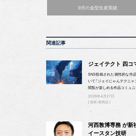
前の記事 :
9月の金型生産実績
関連記事
ジェイテクト 四コマ
SNS投稿された個性的な作品
いて『ジェイにゃんテクニャ
閲覧が楽しめる作品コミュニ
2026年4月27日
技術・新商品
河西敦博専務 が新
イースタン技研