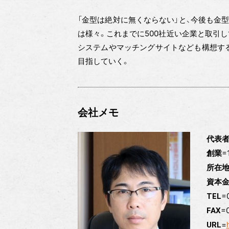
「金型は絶対に無くならない」と、今後も金
は様々。これまでに500社近い企業と取引
システムやマッチングサイトなども構想す
目指していく。
会社メモ
代表
=
創業
所在
資本
=
TEL
=
FAX
=
URL