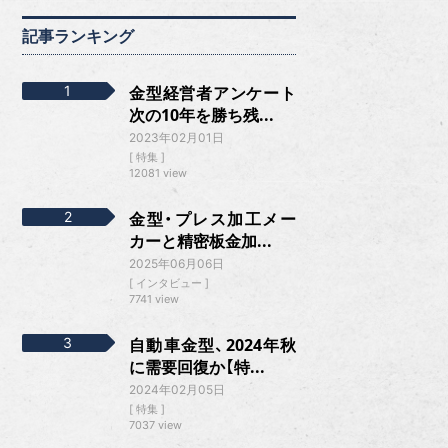
記事ランキング
金型経営者アンケート
次の10年を勝ち残...
2023年02月01日
特集
12081 view
金型・プレス加工メー
カーと精密板金加...
2025年06月06日
インタビュー
7741 view
自動車金型、2024年秋
に需要回復か【特...
2024年02月05日
特集
7037 view