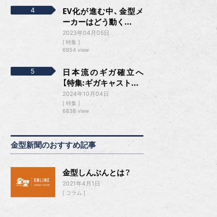
EV化が進む中、金型メ
ーカーはどう動く...
2023年04月05日
特集
6954 view
日本流のギガ確立へ
【特集:ギガキャスト...
2024年10月04日
特集
6838 view
金型新聞のおすすめ記事
金型しんぶんとは？
2021年4月1日
コラム