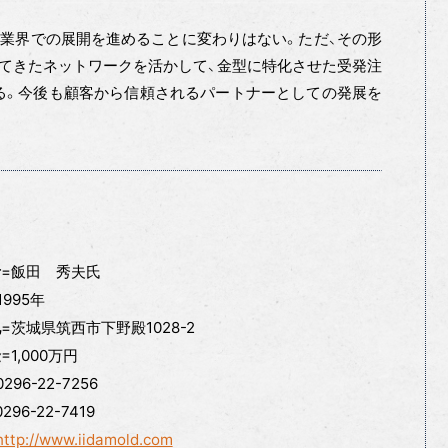
型業界での展開を進めることに変わりはない。ただ、その形
してきたネットワークを活かして、金型に特化させた受発注
る。今後も顧客から信頼されるパートナーとしての発展を
=飯田 秀夫氏
者
1995年
=茨城県筑西市下野殿1028-2
地
=1,000万円
金
0296-22-7256
0296-22-7419
http://www.iidamold.com