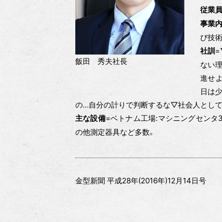
従業
事業
び技
社訓
飯田 秀夫社長
ない
進せ
日は
の…自分の計りで判断するな▽社会人とし
=ベトナム工場:マシニングセンタ3
主な設備
の他測定器具など多数。
金型新聞 平成28年(2016年)12月14日号