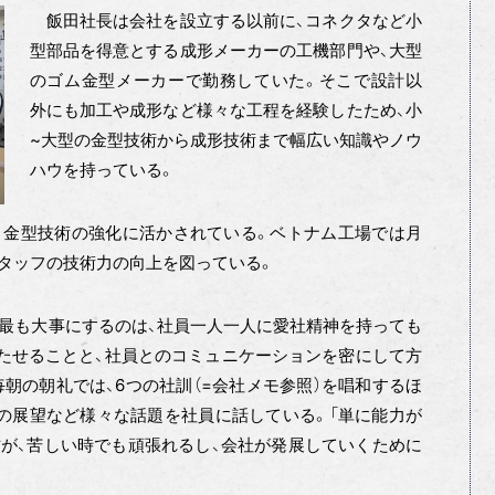
飯田社長は会社を設立する以前に、コネクタなど小
型部品を得意とする成形メーカーの工機部門や、大型
のゴム金型メーカーで勤務していた。そこで設計以
外にも加工や成形など様々な工程を経験したため、小
~大型の金型技術から成形技術まで幅広い知識やノウ
ハウを持っている。
、金型技術の強化に活かされている。ベトナム工場では月
スタッフの技術力の向上を図っている。
、最も大事にするのは、社員一人一人に愛社精神を持っても
たせることと、社員とのコミュニケーションを密にして方
朝の朝礼では、6つの社訓（=会社メモ参照）を唱和するほ
来の展望など様々な話題を社員に話している。「単に能力が
が、苦しい時でも頑張れるし、会社が発展していくために