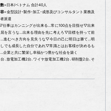
=日本/ベトナム 合計40人
員数
=金型設計・製作・加工・成形及びコンサルタント業務及
内容
術者派遣
=▽仕事はカンニングが出来る…常に100点を目指せ▽出来
理屈を言うな…出来る理由を先に考えろ▽目標を持って前
よ…進むべき方向を見失うな▽今日の己に明日は勝て…明
少しでも成長した自分であれ▽常識とはお客様が決めるも
て…企業と共に繁栄し幸福かつ豊かな社会を築く
台、放電加工機2台、ワイヤ放電加工機2台、研削盤2台、そ