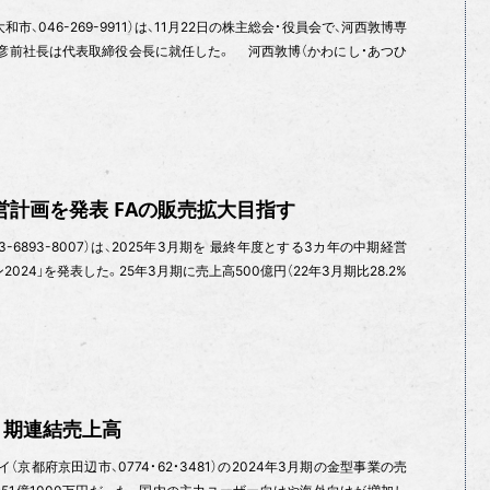
、046-269-9911）は、11月22日の株主総会・役員会で、河西敦博専
彦前社長は代表取締役会長に就任した。 河西敦博（かわにし・あつひ
営計画を発表 FAの販売拡大目指す
-6893-8007）は、2025年3月期を 最終年度とする3カ年の中期経営
024」を発表した。25年3月期に売上高500億円（22年3月期比28.2%
3月期連結売上高
（京都府京田辺市、0774・62・3481）の2024年3月期の金型事業の売