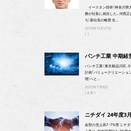
イースタン技研（神奈川県大和市
務が社長に就任した。河西正
ろ）新社長の略歴 生…
2019年12月27日
パンチ工業 中期経
パンチ工業（東京都品川区、03
計画「バリュークリエーション2
増）へと…
2022年7月6日
企業
ニチダイ 24年度
金型の売上高7・7%増 ニチダイ