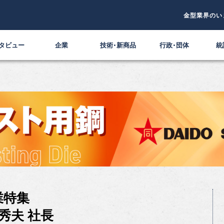
金型業界のい
タビュー
企業
技術・新商品
行政・団体
統
業特集
秀夫 社長