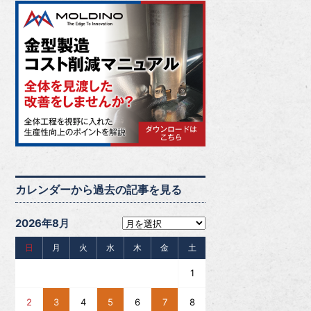
カレンダーから過去の記事を見る
2026年8月
日
月
火
水
木
金
土
1
2
3
4
5
6
7
8