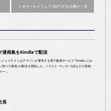
次の記事 :
ＵＭモールドフェア
JIMTOF出品機が一堂
漫画集をKindleで配信
 ジェイテクトはアマゾンが運営する電子書籍サービス「Kindle」にお
ン四コマ漫画』の配信を開始した。イラスト・マンガ・小説などの投稿・
ケー…
社長