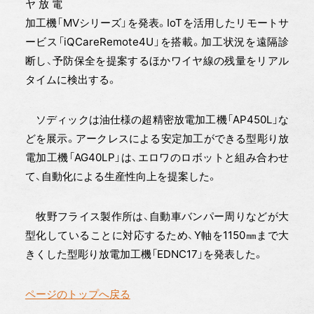
ヤ放電
加工機「MVシリーズ」を発表。IoTを活用したリモートサ
ービス「iQCareRemote4U」を搭載。加工状況を遠隔診
断し、予防保全を提案するほかワイヤ線の残量をリアル
タイムに検出する。
ソディックは油仕様の超精密放電加工機「AP450L」な
どを展示。アークレスによる安定加工ができる型彫り放
電加工機「AG40LP」は、エロワのロボットと組み合わせ
て、自動化による生産性向上を提案した。
牧野フライス製作所は、自動車バンパー周りなどが大
型化していることに対応するため、Y軸を1150㎜まで大
きくした型彫り放電加工機「EDNC17」を発表した。
ページのトップへ戻る