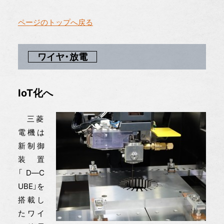
ページのトップへ戻る
ワイヤ・放電
IoT化へ
三菱
電機は
新制御
装置
「D―C
UBE」を
搭載し
たワイ