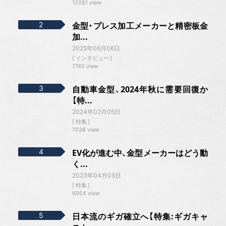
12081 view
金型・プレス加工メーカーと精密板金
加...
2025年06月06日
インタビュー
7745 view
自動車金型、2024年秋に需要回復か
【特...
2024年02月05日
特集
7038 view
EV化が進む中、金型メーカーはどう動
く...
2023年04月05日
特集
6954 view
日本流のギガ確立へ【特集:ギガキャ