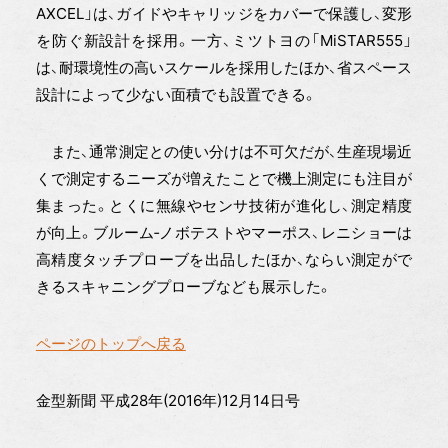
AXCEL」は、ガイドやキャリッジをカバーで保護し、変形
を防ぐ新設計を採用。一方、ミツトヨの「MiSTAR555」
は、耐環境性の高いスケールを採用したほか、省スペース
設計によって少ない面積でも設置できる。
また、通常測定との使い分けは不可欠だが、生産現場近
くで測定するニーズが増えたことで機上測定にも注目が
集まった。とくに無線やセンサ技術が進化し、測定精度
が向上。ブルーム‐ノボテストやマーポス、レニショーは
高精度タッチプローブを出品したほか、ならい測定がで
きるスキャニングプローブなども展示した。
ページのトップへ戻る
金型新聞 平成28年(2016年)12月14日号