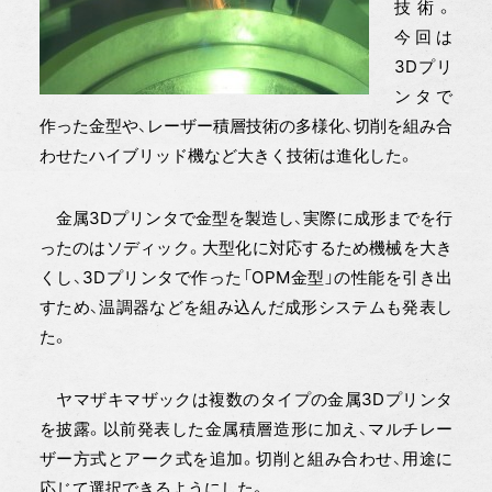
技術。
今回は
3Dプリ
ンタで
作った金型や、レーザー積層技術の多様化、切削を組み合
わせたハイブリッド機など大きく技術は進化した。
金属3Dプリンタで金型を製造し、実際に成形までを行
ったのはソディック。大型化に対応するため機械を大き
くし、3Dプリンタで作った「OPM金型」の性能を引き出
すため、温調器などを組み込んだ成形システムも発表し
た。
ヤマザキマザックは複数のタイプの金属3Dプリンタ
を披露。以前発表した金属積層造形に加え、マルチレー
ザー方式とアーク式を追加。切削と組み合わせ、用途に
応じて選択できるようにした。