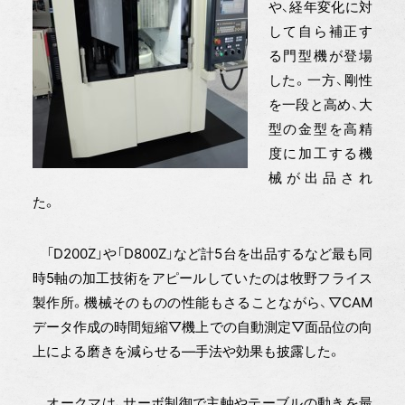
や、経年変化に対
して自ら補正す
る門型機が登場
した。一方、剛性
を一段と高め、大
型の金型を高精
度に加工する機
械が出品され
た。
「D200Z」や「D800Z」など計5台を出品するなど最も同
時5軸の加工技術をアピールしていたのは牧野フライス
製作所。機械そのものの性能もさることながら、▽CAM
データ作成の時間短縮▽機上での自動測定▽面品位の向
上による磨きを減らせる―手法や効果も披露した。
オークマは、サーボ制御で主軸やテーブルの動きを最