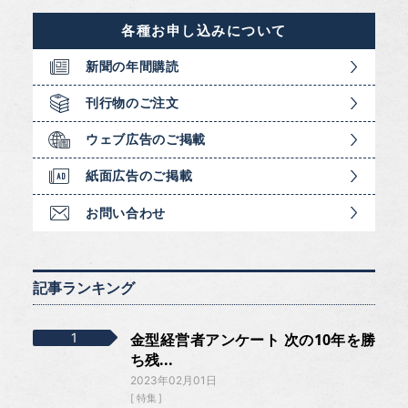
各種お申し込みについて
新聞の年間購読
刊行物のご注文
ウェブ広告のご掲載
紙面広告のご掲載
お問い合わせ
記事ランキング
金型経営者アンケート 次の10年を勝
ち残...
2023年02月01日
特集