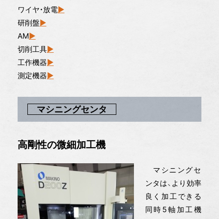
ワイヤ・放電
▶︎
研削盤
▶︎
AM
▶︎
切削工具
▶︎
工作機器
▶︎
測定機器
▶︎
マシニングセンタ
高剛性の微細加工機
マシニングセ
ンタは、より効率
良く加工できる
同時5軸加工機