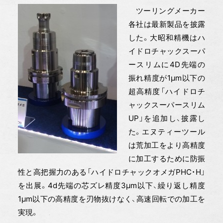
ツーリングメーカー
各社は最新製品を披露
した。大昭和精機はハ
イドロチャックスーパ
ースリムに4D先端の
振れ精度が1μm以下の
超高精度「ハイドロチ
ャックスーパースリム
UP」を追加し、披露し
た。エヌティーツール
は荒加工をより高精度
に加工するために防振
性と高把握力のある「ハイドロチャックオメガPHC・H」
を出展。4d先端の芯ズレ精度3μm以下、繰り返し精度
1μm以下の高精度を刃物抜けなく、高速回転での加工を
実現。