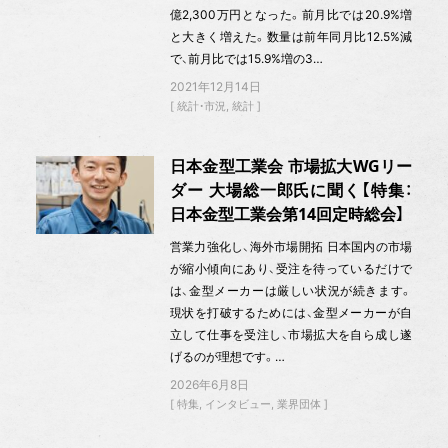
億2,300万円となった。前月比では20.9%増
と大きく増えた。数量は前年同月比12.5%減
で、前月比では15.9%増の3…
2021年12月14日
統計・市況
統計
日本金型工業会 市場拡大WGリー
ダー 大場総一郎氏に聞く【特集：
日本金型工業会第14回定時総会】
営業力強化し、海外市場開拓 日本国内の市場
が縮小傾向にあり、受注を待っているだけで
は、金型メーカーは厳しい状況が続きます。
現状を打破するためには、金型メーカーが自
立して仕事を受注し、市場拡大を自ら成し遂
げるのが理想です。…
2026年6月8日
特集
インタビュー
業界団体