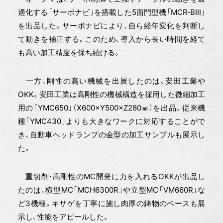
適化する「サーボナビ」を搭載した5面門型機「MCR‐BⅢ」
を出品した。サーボナビにより、自ら経年変化を判断し
て動きを補正する。このため、導入から長い時間を経て
も高い加工精度を保ち続ける。
一方、剛性の高い機械を出展したのは、安田工業や
OKK。安田工業は高剛性の機械構造を採用した微細加工
用の「YMC650」（X600×Y500×Z280㎜）を出品。従来機
種「YMC430」よりも大きなワークに対応することがで
き、自動車ヘッドランプの金型の加工サンプルも展示し
た。
重切削・高剛性のMC開発に力を入れるOKKが出品し
たのは、横型MC「MCH6300R」や立型MC「VM660R」な
ど3機種。キサゲを丁寧に施し肉厚の鋳物のベースも展
示し、性能をアピールした。