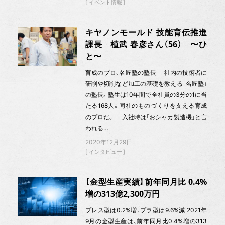
イベント情報
キヤノンモールド 技能育伝推進
課長 植武 春彦さん（56） 〜ひ
と〜
育成のプロ、名匠塾の塾長 社内の技術者に
研削や切削など加工の基礎を教える「名匠塾」
の塾長。塾生は10年間で全社員の3分の1に当
たる168人。同社のものづくりを支える育成
のプロだ。 入社時は「おシャカ製造機」と言
われる…
2020年12月29日
インタビュー
【金型生産実績】前年同月比 0.4%
増の313億2,300万円
プレス型は0.2%増、プラ型は9.6%減 2021年
9月の金型生産は、前年同月比0.4%増の313