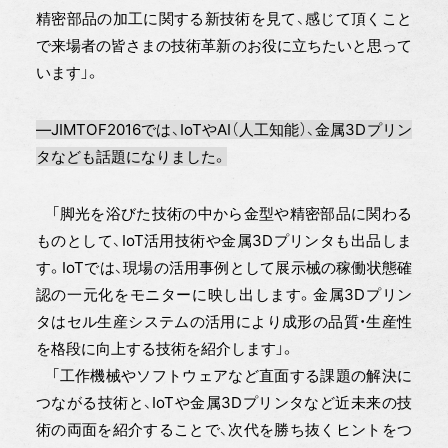
精密部品の加工に関する新技術を見て、感じて頂くこと
で来場者の皆さまの技術革新のお役に立ちたいと思って
います」。
―JIMTOF2016では、IoTやAI（人工知能）、金属3Dプリン
タなども話題になりました。
「脚光を浴びた技術の中から金型や精密部品に関わる
ものとして、IoT活用技術や金属3Dプリンタも出品しま
す。IoTでは、現場の活用事例として展示械の稼働状態確
認の一元化をモニターに映し出します。金属3Dプリン
タはセル生産システムの活用により成形の品質・生産性
を格段に向上する技術を紹介します」。
「工作機械やソフトウェアなど直面する課題の解決に
つながる技術と、IoTや金属3Dプリンタなど近未来の技
術の両面を紹介することで、次代を勝ち抜くヒントをつ