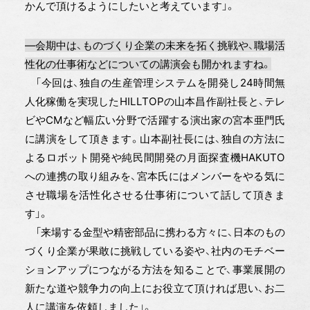
かんで頂けるようにしたいと考えています」。
―会期中は、ものづくり企業の未来を拓く挑戦や、職場活
性化の仕事術などについての講演会も開かれますね。
「今回は、独自の生産管理システムを開発し24時間無
人化稼働を実現したHILLTOPの山本昌作副社長と、テレ
ビやCMなど幅広い分野で活躍する演出家の宮本亜門氏
に講演をして頂きます。山本副社長には、独自の方法に
よるロボット開発や純民間開発の月面探査機HAKUTO
への連携の取り組みを、宮本氏にはメンバーをやる気に
させ職場を活性化させる仕事術について話して頂きま
す」。
「来場する金型や精密部品に携わる方々に、日本のもの
づくり企業が果敢に挑戦している姿や、社内のモチベー
ションアップにつながる方法を知ることで、事業展開の
新たな道や競争力の向上にお役立て頂ければ思い、お二
人に講演を依頼しました」。