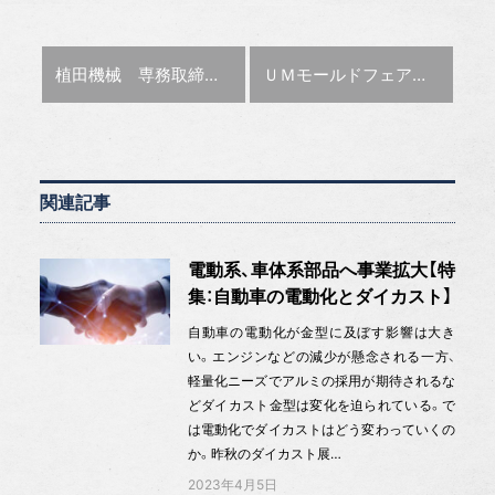
前の記事 :
次の記事 :
植田機械 専務取締役営業本部長世古秀人氏に聞く−金型業界の未来−
ＵＭモールドフェア１月27・28日インテックス大阪
関連記事
電動系、車体系部品へ事業拡大【特
集：自動車の電動化とダイカスト】
自動車の電動化が金型に及ぼす影響は大き
い。エンジンなどの減少が懸念される一方、
軽量化ニーズでアルミの採用が期待されるな
どダイカスト金型は変化を迫られている。で
は電動化でダイカストはどう変わっていくの
か。昨秋のダイカスト展…
2023年4月5日