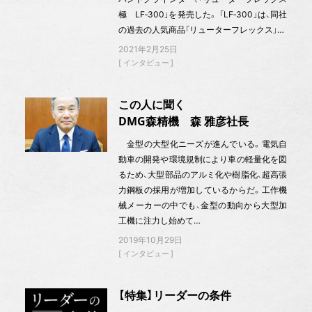
極 LF‐300」を発売した。 「LF‐300」は、同社
の過去の人気商品「リューターフレックス」…
2021年2月25日
インタビュー
この人に聞く
DMG森精機 森 雅彦社長
金型の大型化ニーズが進んでいる。電気自
動車の開発や環境規制により車の軽量化を図
るため、大型部品のアルミ化や樹脂化、超高張
力鋼板の採用が増加しているからだ。工作機
械メーカーの中でも、金型の動向から大型加
工機に注力し始めて…
2019年10月29日
インタビュー
【特集】リーダーの条件