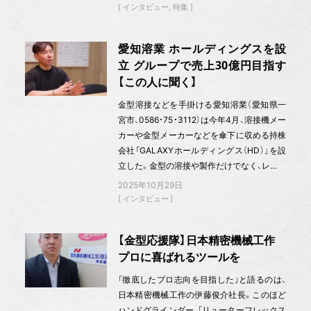
インタビュー
特集
愛知溶業 ホールディングスを設
立 グループで売上30億円目指す
【この人に聞く】
金型溶接などを手掛ける愛知溶業（愛知県一
宮市、0586・75・3112）は今年4月、溶接機メー
カーや金型メーカーなどを傘下に収める持株
会社「GALAXYホールディングス（HD）」を設
立した。金型の溶接や製作だけでなく、レ…
2025年10月29日
インタビュー
【金型応援隊】日本精密機械工作
プロに喜ばれるツールを
「徹底したプロ志向を目指した」と語るのは、
日本精密機械工作の伊藤俊介社長。このほど
ハンドグラインダー、「リューターフレックス