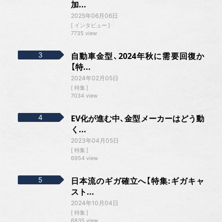
加...
2025年06月06日
インタビュー
7735 view
自動車金型、2024年秋に需要回復か
【特...
2024年02月05日
特集
7034 view
EV化が進む中、金型メーカーはどう動
く...
2023年04月05日
特集
6954 view
日本流のギガ確立へ【特集:ギガキャ
スト...
2024年10月04日
特集
6835 view