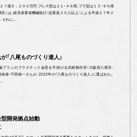
２７億６，２００万円 プレス型は２１・４％増、プラ型は１５・９％増
清氏）は、経済産業省機械統計（従業員２０人以上）による平成２７年２
。それに…
が「八尾ものづくり達人」
歯ブラシのプラスチック金型を手掛ける武林製作所（大阪府八尾市、
型設計技術者・千田雄一さんが、2023年の「八尾ものづくり達人」に選ばれた。
…
金型開発拠点始動
に