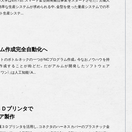
大学は6月7日、スマート金型開発拠点事業をスタートさせた。労働人
効率な生産システムが求められる中、金型を使った量産システムでの不
ト生産システ…
ラム作成完全自動化へ
トのボトルネックの一つがNCプログラム作成。今なおノウハウを持
作成することが殆どだ。だがアルムが開発したソフトウェア
ドワン）」は人工知能（A…
３Ｄプリンタで
ア製作
３Ｄプリンタを活用し、コネクタのハーネスカバーのプラスチック金