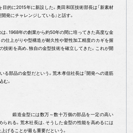
目的に2015年に新設した。奥田和匡技術部長は「新素材
型開発にチャレンジしている」と話す。
は、1968年の創業から約50年の間に培ってきた高度な金
イの仕上がりや型構造が耐久性や塑性加工精度のカギを握
どの技術を高め、独自の金型技術を確立してきた。これが開
いる部品の金型だという。荒木孝信社長は「開発への道筋
込む。
鍛造金型には数万～数十万個の部品を一定の高い
められる。荒木社長は、そうした金型の性能を高めるには
仕上げることが最も重要だという。