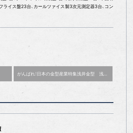
、フライス盤23台、カールツァイス製3次元測定器3台、コン
次の記事 :
がんばれ！日本の金型産業特集
浅井金型 浅井 理男 社長
績