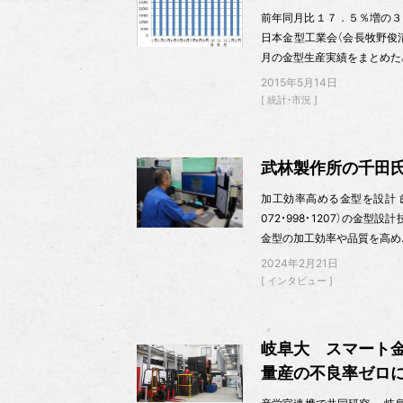
前年同月比１７．５％増の３
日本金型工業会（会長牧野俊
月の金型生産実績をまとめた
2015年5月14日
統計・市況
武林製作所の千田氏
加工効率高める金型を設計 
072・998・1207）の金
金型の加工効率や品質を高め
2024年2月21日
インタビュー
岐阜大 スマート
量産の不良率ゼロ