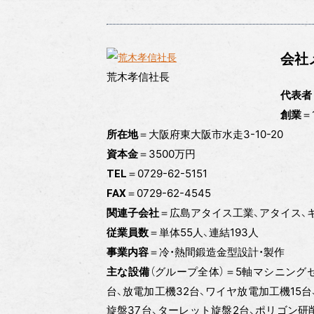
会社
荒木孝信社長
代表者
＝
創業
＝大阪府東大阪市水走3-10-20
所在地
＝3500万円
資本金
＝0729-62-5151
TEL
＝0729-62-4545
FAX
＝広島アタイス工業、アタイス、
関連子会社
＝単体55人、連結193人
従業員数
＝冷・熱間鍛造金型設計・製作
事業内容
（グループ全体）＝5軸マシニング
主な設備
台、放電加工機32台、ワイヤ放電加工機15台
旋盤37台、ターレット旋盤2台、ポリゴン研