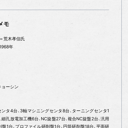
メモ
＝荒木孝信氏
1968年
キョーシン
センタ4台、3軸マシニングセンタ8台、ターニングセンタ1
、細孔放電加工機6台、NC旋盤27台、複合NC旋盤2台、汎用
削盤1台、プロファイル研削盤1台、円筒研削盤18台、平面研