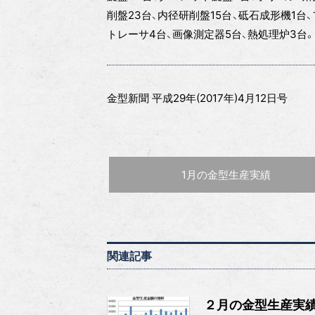
削盤23台、内径研削盤15台、砥石成形機1台
トレーサ4台、画像測定器5台、熱処理炉3台。
金型新聞 平成29年(2017年)4月12日号
前の記事 :
1月の金型生産実績
関連記事
２月の金型生産実