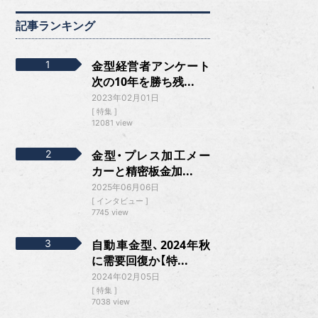
記事ランキング
金型経営者アンケート
次の10年を勝ち残...
2023年02月01日
特集
12081 view
金型・プレス加工メー
カーと精密板金加...
2025年06月06日
インタビュー
7745 view
自動車金型、2024年秋
に需要回復か【特...
2024年02月05日
特集
7038 view