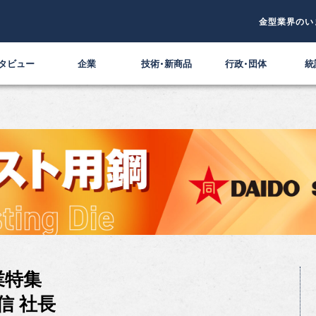
金型業界のい
タビュー
企業
技術・新商品
行政・団体
統
業特集
信 社長