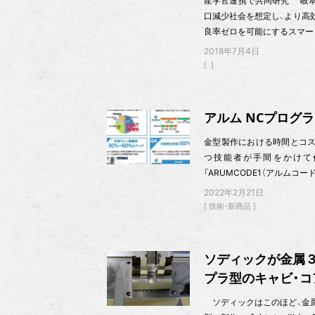
産学官連携で共同研究 岐阜
口減少社会を想定し、より高
良率ゼロを可能にするスマー
2018年7月4日
アルム NCプログ
金型製作における時間とコス
つ技能者が手間をかけて
「ARUMCODE1（アルムコー
2022年2月21日
技術・新商品
ソディックが金属
プラ型のキャビ・コ
ソディックはこのほど、金属