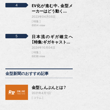
EV化が進む中、金型メ
ーカーはどう動く...
2023年04月05日
特集
6954 view
日本流のギガ確立へ
【特集:ギガキャスト...
2024年10月04日
特集
6838 view
金型新聞のおすすめ記事
金型しんぶんとは？
2021年4月1日
コラム