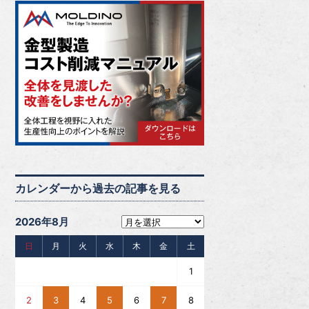
カレンダーから過去の記事を見る
2026年8月
日
月
火
水
木
金
土
1
2
3
4
5
6
7
8