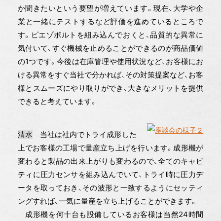
か聞きたいという要望が増えています。現在、大学や企
業と一緒にテストするなど評価を進めているところで
す。ピエゾボルトを組み込んでおくと、品質的な異常に
気付いて、すぐ機械を止めることができるのが商品価値
の1つです。今後は在庫管理や使用状況など、お客様にお
ける異常をすぐ当社で分かれば、その対策提案など、お客
様とスムーズにやり取りができ、大きなメリットを提供
できると考えています。
清水
当社は社内でトライ成形した
上でお客様の工場で量産立ち上げを行います。成形機が
変わると製品の出来上がりも変わるので、全てのキャビ
ティに圧力センサを組み込んでいて、トライ時に圧力デ
ータを取っておき、その波形と一致するようにセッティ
ングすれば、一気に量産を立ち上げることができます。
成形機を何十台も設備しているお客様は当然24時間