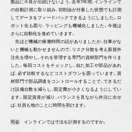
製品に不良が出続けないよう、去年1年間、インラインで
の自動計測に取り組み、切削油が付着した状態でも計測
してデータをフィードバックできるようにしました。ロ
ボット化も図り、ラッピングも機械化しました。今後は
さらに自動化を進めていきます。
先ほど機械の稼働時間の話がありましたが、仕事がな
いと機械も動かせませんので、リスク分散を考え新規外
注先を増やし、それを管理する専門の資材部門を作りま
した。毎回コストをチェックし、似た加工や部品があれ
ば、必ず比較するなどコストダウンを図っています。資
材部門で部品調達をコントロールすることで、できるだ
け設備台数を減らし、固定費が小さくなるようにしてい
ます。固定資産が減り、バランスを見ながら外注に出せ
ば、社員も他のことに時間を割けます。
司会
インラインでは寸法を計測するのですか。