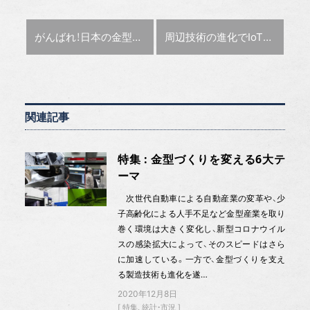
前の記事 :
次の記事 :
がんばれ！日本の金型産業特集
周辺技術の進化でIoT加速
浅井金型 浅井 理男 社長
イン
関連記事
特集 : 金型づくりを変える6大テ
ーマ
次世代自動車による自動産業の変革や、少
子高齢化による人手不足など金型産業を取り
巻く環境は大きく変化し、新型コロナウイル
スの感染拡大によって、そのスピードはさら
に加速している。一方で、金型づくりを支え
る製造技術も進化を遂…
2020年12月8日
特集
統計・市況