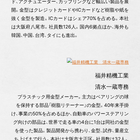
ド、アクチュエーター、カップリングなど幅広い製品を展
開。金型はクレジットカードやICカードなど樹脂や紙を
抜く金型を製造。ICカードはシェア70%を占める。本社
は大阪府八尾市。社員数126人。国内6拠点ほか、海外も
韓国、中国、台湾、タイにも進出。
福井精機工業
清水一蔵専務
プラスチック用金型メーカー。主力はベアリングの球
を保持する部品「樹脂リテーナー」の金型。40年来手掛
け、事業の50%を占めるほか、自動車のパワーステアリン
グ向けの部品は、世界で走る車の4台に1台は同社の金型
を使った製品。製品開発から携わり、金型、試作、量産立
ち上げまで行う。本社は大阪市大正区。社員数は32人。