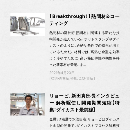
【Breakthrough！】熱間材&コー
ティング
熱間材の新技術 熱間材に関連する新たな技
術開発が進んでいる。ホットスタンプやダイ
カストのように、過酷な条件での成形が増え
ているためだ。材料では、高温な金型を効率
よく冷やすために、高い熱伝導性や靭性を持
った新素材が登場。ま…
2021年4月20日
技術・新商品
特集
金型・部品
リョービ、新田真部長インタビュ
ー 解析駆使し開発期間短縮【特
集：ダイカスト最前線】
金属3D積層で水管自在 リョービはダイカス
ト金型の開発で、ダイカストプロセス解析技