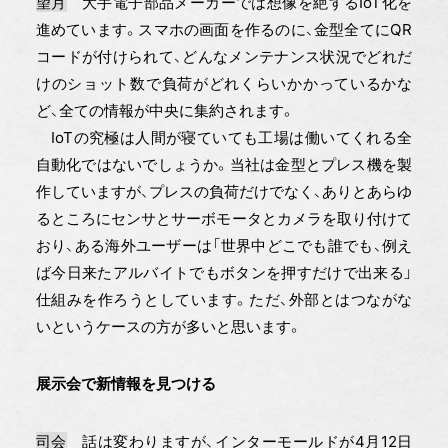
望月
大手電子部品メーカーでは想像を絶するIoT化を
進めています。スマホの画面を作るのに、金型全てにQR
コードが付けられて、どんなメンテナンス状況でどれだ
けのショット数で負荷がどれくらいかかっているかな
ど、全ての情報が中央に集約されます。
IoTの究極は人間が寝ていても工場は働いてくれる全
自動化ではないでしょうか。当社は金型とプレス機を製
作していますが、プレスの負荷だけでなく、ありとあらゆ
るところにセンサとサーボモータとカメラを取り付けて
おり、ある海外ユーザーは「世界中どこでも誰でも、例え
ば今日来たアルバイトでもボタンを押すだけで出来る」
仕組みを作ろうとしています。ただ、外部とはつながな
いというケースの方が多いと思います。
展示会で新情報を見つける
司会
話は変わりますが、インターモールドが4月12日