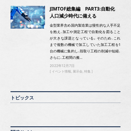
JIMTOF総集編 PART3:自動化
人口減少時代に備える
金型業界含め国内製造業は慢性的な人手不足
を抱え、加工や測定工程で自動化を図ること
が大きな課題となっている。そのため、これ
まで複数の機械で加工していた加工工程を1
台の機械に集約し、段取り工程の削減や短縮、
さらに、工程間の搬…
2022年12月7日
イベント情報
展示会
特集
トピックス