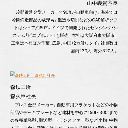
山中義貴室長
冷間鍛造金型メーカーで90%が自動車向け。海外では
冷間鍛造部品の成形も。鍛造や切削などのCAE解析ソフ
トはシェア約80%。ドイツで開発されたセンシング・シ
ステム「ピエゾボルト」も販売。本社は大阪府東大阪市。
工場は本社ほか千葉、広島、中国（2カ所）、タイ。社員数は
国内230人、海外320人。
森鉄工所
森弘臣社長
プレス金型メーカー。自動車用ブラケットなどの小物
部品やデッキプレートなど建材を中心に150t~300tまで
の各種単発型、順送型、トランスファー型など小物・中物
のプレス金型製造をはじめ、ロール成形品の切断などラ