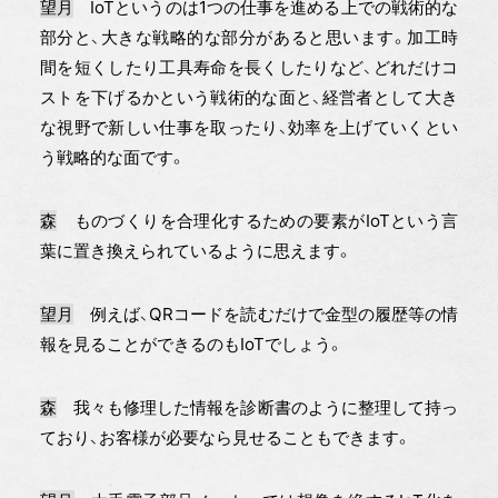
望月
IoTというのは1つの仕事を進める上での戦術的な
部分と、大きな戦略的な部分があると思います。加工時
間を短くしたり工具寿命を長くしたりなど、どれだけコ
ストを下げるかという戦術的な面と、経営者として大き
な視野で新しい仕事を取ったり、効率を上げていくとい
う戦略的な面です。
森
ものづくりを合理化するための要素がIoTという言
葉に置き換えられているように思えます。
望月
例えば、QRコードを読むだけで金型の履歴等の情
報を見ることができるのもIoTでしょう。
森
我々も修理した情報を診断書のように整理して持っ
ており、お客様が必要なら見せることもできます。