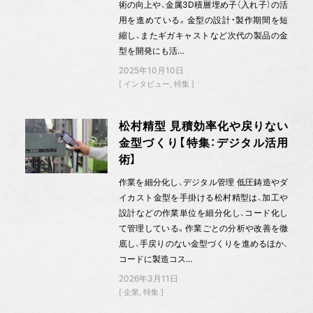
術の向上や、金属3D積層埋め子（入れ子）の活
用を進めている。金型の設計・製作期間を短
縮し、またギガキャストなど次代の製品の金
型を開発にも活…
2025年10月10日
インタビュー
特集
松村精型 見積効率化や戻りない
金型づくり【特集：デジタル活用
術】
作業を細分化し、デジタル管理 低圧鋳造やダ
イカスト金型を手掛ける松村精型は、加工や
設計などの作業単位を細分化し、コード化し
て管理している。作業ごとの分析や改善を徹
底し、手戻りのない金型づくりを進めるほか、
コードに製造コス…
2026年3月11日
企業
特集