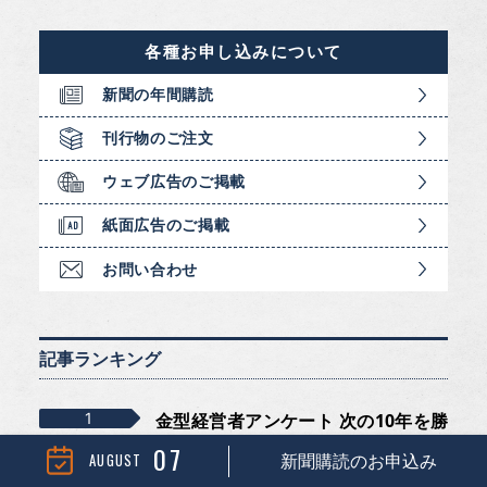
各種お申し込みについて
新聞の年間購読
刊行物のご注文
ウェブ広告のご掲載
紙面広告のご掲載
お問い合わせ
記事ランキング
金型経営者アンケート 次の10年を勝
ち残...
07
AUGUST
新聞購読のお申込み
2023年02月01日