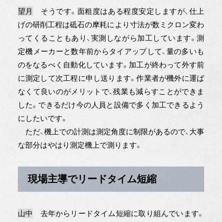
望月
そうです。面粗度はある程度安定しますが、仕上
げの研削工程は砥石の摩耗により寸法が数ミクロン変わ
ってくることもあり、実測しながら加工しています。測
定機メーカーと数年前からタイアップして、量の多いも
のをなるべく自動化しています。加工が終わって外す前
に測定して次工程に申し送ります。作業者が機外に運ば
なくて良いのがメリットで、残業も減らすことができま
した。できるだけ今の人員と設備で多く加工できるよう
にしたいです。
ただ、機上での計測は測定角度に制限があるので、大事
な部分はやはり測定機上で測ります。
現場主導でリードタイム短縮
山中
去年からリードタイム短縮に取り組んでいます。