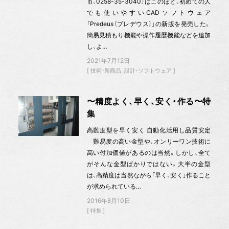
市、0258-35-3040）はこのほど、初めての人
でも使いやすいCADソフトウェア
「Predeus（プレデウス）」の新版を発売した。
簡易見積もり機能や操作履歴機能などを追加
し、よ…
2021年7月12日
技術・新商品
設計・ソフトウェア
〜精度よく、早く、安く・作る〜特
集
高難度型を早く安く 自動化活用し品質安定
難易度の高い金型や、オンリーワン技術に
高い付加価値があるのは当然。しかし、全て
がそんな金型ばかりではない。大半の金型
は、高精度は当然ながら「早く、安く」作ること
が求められている…
2016年8月10日
特集