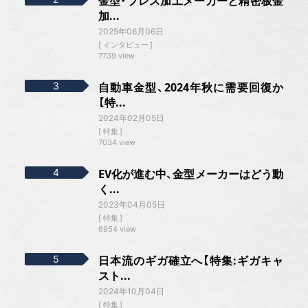
金型・プレス加工メーカーと精密板金
加...
2025年06月06日
インタビュー
7739 view
自動車金型、2024年秋に需要回復か
【特...
2024年02月05日
特集
7034 view
EV化が進む中、金型メーカーはどう動
く...
2023年04月05日
特集
6954 view
日本流のギガ確立へ【特集:ギガキャ
スト...
2024年10月04日
特集