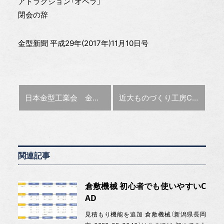
アトラクション「オペラ」
閉会の辞
金型新聞 平成29年(2017年)11月10日号
前の記事 :
次の記事 :
日本金型工業会 金型マスター制度
近大ものづくり工房
第1回 技術者71人を
CFRPをテーマにワークショップ開催
関連記事
倉敷機械 初心者でも使いやすいC
AD
見積もり機能を追加 倉敷機械（新潟県長岡