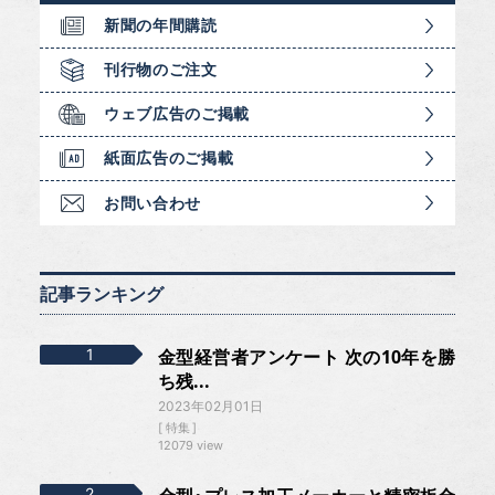
新聞の年間購読
刊行物のご注文
ウェブ広告のご掲載
紙面広告のご掲載
お問い合わせ
記事ランキング
金型経営者アンケート 次の10年を勝
ち残...
2023年02月01日
特集
12079 view