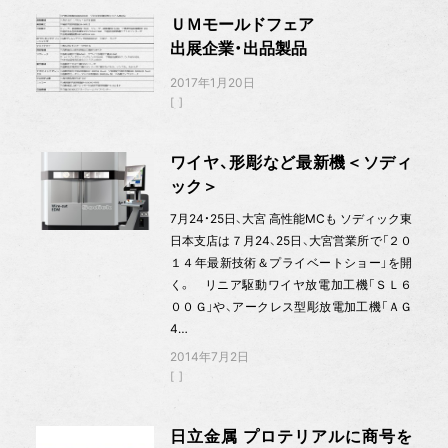
ＵＭモールドフェア
出展企業・出品製品
2017年1月20日
ワイヤ、形彫など最新機＜ソディ
ック＞
7月24・25日、大宮 高性能MCも ソディック東
日本支店は７月24、25日、大宮営業所で「２０
１４年最新技術＆プライベートショー」を開
く。 リニア駆動ワイヤ放電加工機「ＳＬ６
００Ｇ」や、アークレス型彫放電加工機「ＡＧ
4…
2014年7月2日
日立金属 プロテリアルに商号を