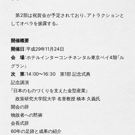
第2部は祝賀会が予定されており、アトラクションと
してオペラを披露する。
開催概要
：平成29年11月24日
開催日
：ホテルインターコンチネンタル東京ベイ4階「ル
会 場
グラン」
：14：00〜16：30 第1部 記念式典
次 第
記念講演
「日本のものづくりを支えた金型産業」
政策研究大学院大学 名誉教授 橋本 久義氏
開会の辞
物故者への黙祷
会長式辞
60年の足跡と成果の紹介