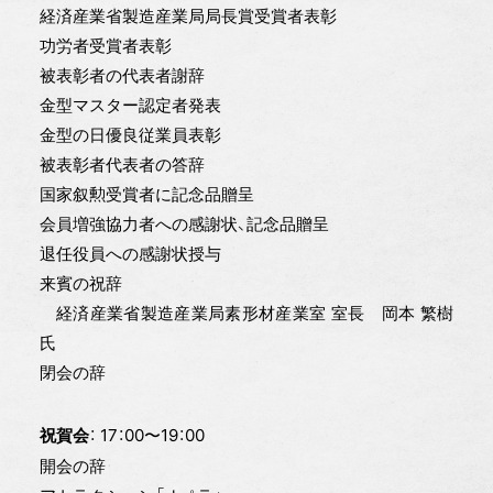
経済産業省製造産業局局長賞受賞者表彰
功労者受賞者表彰
被表彰者の代表者謝辞
金型マスター認定者発表
金型の日優良従業員表彰
被表彰者代表者の答辞
国家叙勲受賞者に記念品贈呈
会員増強協力者への感謝状、記念品贈呈
退任役員への感謝状授与
来賓の祝辞
経済産業省製造産業局素形材産業室 室長 岡本 繁樹
氏
閉会の辞
： 17：00〜19：00
祝賀会
開会の辞