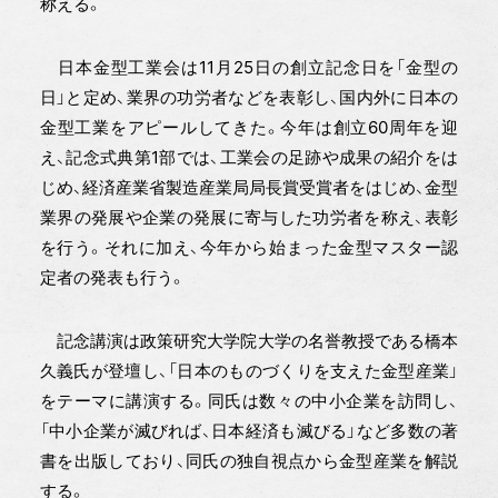
称える。
日本金型工業会は11月25日の創立記念日を「金型の
日」と定め、業界の功労者などを表彰し、国内外に日本の
金型工業をアピールしてきた。今年は創立60周年を迎
え、記念式典第1部では、工業会の足跡や成果の紹介をは
じめ、経済産業省製造産業局局長賞受賞者をはじめ、金型
業界の発展や企業の発展に寄与した功労者を称え、表彰
を行う。それに加え、今年から始まった金型マスター認
定者の発表も行う。
記念講演は政策研究大学院大学の名誉教授である橋本
久義氏が登壇し、「日本のものづくりを支えた金型産業」
をテーマに講演する。同氏は数々の中小企業を訪問し、
「中小企業が滅びれば、日本経済も滅びる」など多数の著
書を出版しており、同氏の独自視点から金型産業を解説
する。