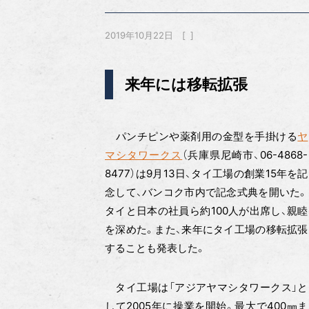
2019年10月22日
来年には移転拡張
パンチピンや薬剤用の金型を手掛ける
ヤ
マシタワークス
（兵庫県尼崎市、06-4868-
8477）は9月13日、タイ工場の創業15年を記
念して、バンコク市内で記念式典を開いた。
タイと日本の社員ら約100人が出席し、親睦
を深めた。また、来年にタイ工場の移転拡張
することも発表した。
タイ工場は「アジアヤマシタワークス」と
して2005年に操業を開始。最大で400㎜ま