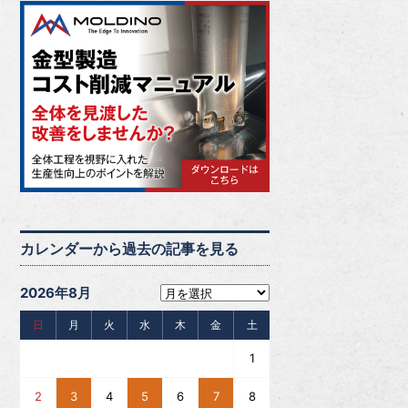
カレンダーから過去の記事を見る
2026年8月
日
月
火
水
木
金
土
1
2
3
4
5
6
7
8