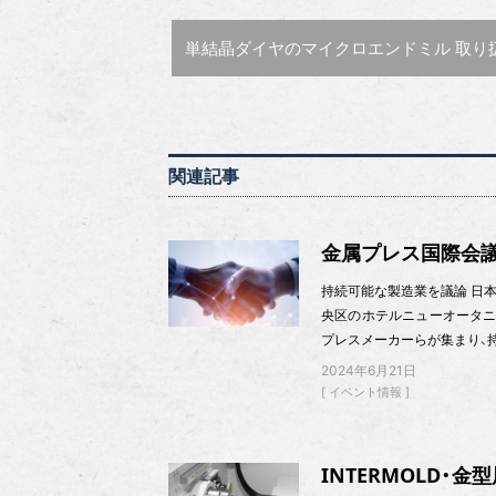
前の記事 :
単結晶ダイヤのマイクロエンドミル 取り扱い開
関連記事
金属プレス国際会議
持続可能な製造業を議論 日本
央区のホテルニューオータニ
プレスメーカーらが集まり、
2024年6月21日
イベント情報
INTERMOLD・