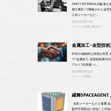
PART1 INTERMOLD編
都江東区）で開催された金型加
工具メーカーなど…
2021年5月17日
イベント情報
展示会
金属加工・金型技術展20
61社の独創的な技術が共演 大
で「金属加工・金型技術展20
アルミTIG溶接、へ…
2026年6月12日
イベント情報
縁舞SPACEAGEN
金型メーカーなどと連携 金
航空宇宙部品に特化した別会社