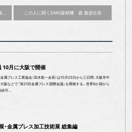
次の記事 :
始
山勝商会
この人に聞く
DMG森精機 森 雅彦社長
 10月に大阪で開催
金属プレス工業協会（高木龍一会長）は10月23日から三日間、大阪市中
大阪などで「第21回金属プレス国際会議」を開催する。世界6か国から
持続可…
金型展・金属プレス加工技術展 総集編