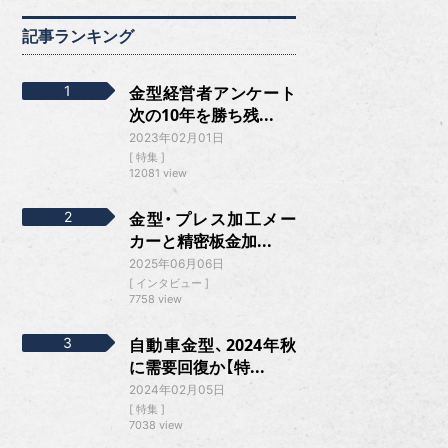
記事ランキング
金型経営者アンケート
次の10年を勝ち残...
2023年02月01日
特集
12081 view
金型・プレス加工メー
カーと精密板金加...
2025年06月06日
インタビュー
7758 view
自動車金型、2024年秋
に需要回復か【特...
2024年02月05日
特集
7038 view