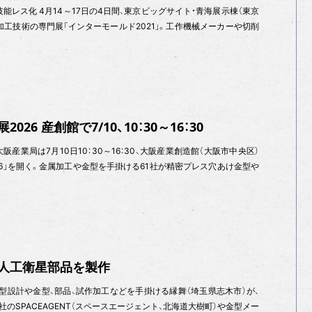
 進む技能レス化 4月14～17日の4日間、東京ビッグサイト・青海展示棟（東京
工技術の専門展「インターモールド2021」。工作機械メーカーや切削
26 産創館で7/10、10：30～16：30
阪産業局は7月10日10：30～16：30、大阪産業創造館（大阪市中央区）
26」を開く。金属加工や金型を手掛ける61社が精密プレス穴あけ金型や
T 人工衛星部品を製作
型設計や金型、部品、試作加工などを手掛ける縁舞（埼玉県志木市）が、
のSPACEAGENT（スペースエージェント、北海道大樹町）や金型メー