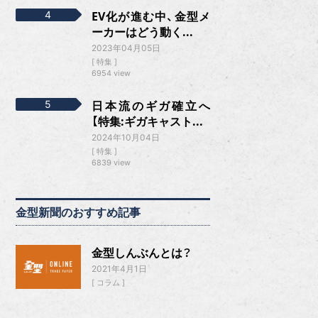
EV化が進む中、金型メ
ーカーはどう動く...
2023年04月05日
特集
6954 view
日本流のギガ確立へ
【特集:ギガキャスト...
2024年10月04日
特集
6839 view
金型新聞のおすすめ記事
金型しんぶんとは？
2021年4月1日
コラム