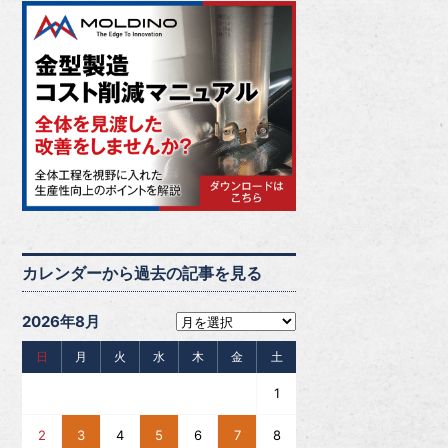
カレンダーから過去の記事を見る
2026年8月
日
月
火
水
木
金
土
1
2
3
4
5
6
7
8