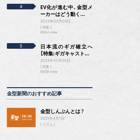
EV化が進む中、金型メ
ーカーはどう動く...
2023年04月05日
特集
6954 view
日本流のギガ確立へ
【特集:ギガキャスト...
2024年10月04日
特集
6839 view
金型新聞のおすすめ記事
金型しんぶんとは？
2021年4月1日
コラム