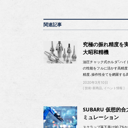
関連記事
究極の振れ精度を
大昭和精機
油圧チャック式ホルダ「ハイ
の性能をフルに活かす高精度
精度、操作性全てを網羅する
2020年3月10日
技術・新商品
イベント情報
SUBARU 仮想
ミュレーション
スクラップ落下率は90.7%か