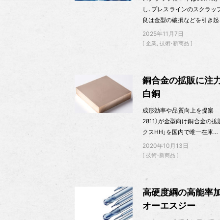
し、プレスラインのスクラッ
良は金型の破損などを引き起
2025年11月7日
企業
技術・新商品
銅合金の拡販に注
白銅
成形効率や品質向上を提案 非
2811）が金型向け銅合金の
クスHH」を国内で唯一在庫…
2020年10月13日
技術・新商品
高硬度綱の高能率
オーエスジー