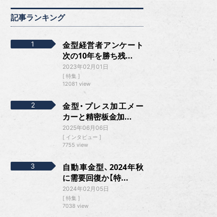
記事ランキング
金型経営者アンケート
次の10年を勝ち残...
2023年02月01日
特集
12081 view
金型・プレス加工メー
カーと精密板金加...
2025年06月06日
インタビュー
7755 view
自動車金型、2024年秋
に需要回復か【特...
2024年02月05日
特集
7038 view