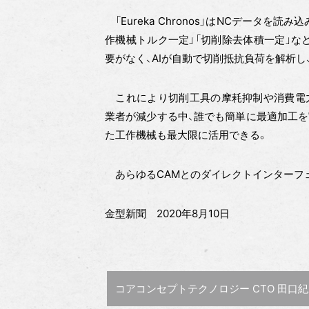
「Eureka Chronos」はNCデータを読
作機械トルク一定」「切削除去体積一定」な
要がなく、AIが自動で切削抵抗負荷を解析
これにより切削工具の摩耗抑制や消費電力
業者が減少する中、誰でも簡単に最適加工を
た工作機械も最大限に活用できる。
あらゆるCAMとのダイレクトインターフ
金型新聞 2020年8月10日
前の記事 :
コアコンセプトテクノロジー CTO 田口紀成氏に