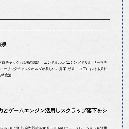
実現
ドロチャック」 現場の課題 エンドミル、バニシングドリル・リーマ等
ミーリングチャックホルダが欲しい。 提案・効果 加工における振れ
高精度油…
的合力とゲームエンジン活用しスクラップ落下をシ
ら97.1%に向上、金型設計も変革 SUBARUはシミュレーションを活用