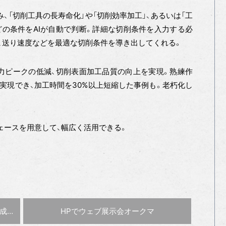
み込み、「切削工具の長寿命化」や「切削効率加工」、あるいは「工
どの条件をAIが自動で判断。詳細な切削条件を入力する必
し、送り速度などを最適な切削条件を導き出してくれる。
ピークの低減、切削表面加工品質の向上を実現。熟練作
実現でき、加工時間を30%以上短縮した事例も。老朽化し
ェースを用意して、幅広く活用できる。
次の記事 :
聞く
〜DXがなぜ必要か〜
HPでウェブ展示会
オークマ