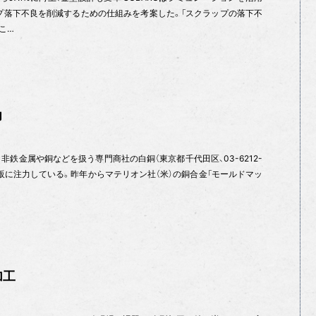
プ落下不良を削減するための仕組みを考案した。「スクラップの落下不
こ…
力
鉄金属や銅などを扱う専門商社の白銅（東京都千代田区、03-6212-
拡販に注力している。昨年からマテリオン社（米）の銅合金「モールドマッ
加工