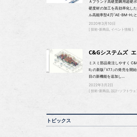
Ａブランド高硬度鋼用超硬ボ
硬度材の加工を高効率化した
ル高能率型4刃「AE-BM-H」
2020年3月10日
技術・新商品
イベント情報
C&Gシステムズ 
ミスミ部品発注しやすく C&
Ⅱ」の新版「V7.1」の発売
目の新機能を追加し…
2022年3月2日
技術・新商品
設計・ソフトウェ
トピックス