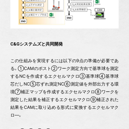
C&Gシステムズと共同開発
この仕組みを実現するには以下の9点の準備が必要であ
る。①CAMのポスト②ワーク測定方向で基準球を測定
するNCを作成するエクセルマクロ③基準球④基準球
芯だしNC⑤芯ずれ測定NC⑥測定値を外部出力する環
境⑦補正マップを作成するエクセルマクロ⑧ワークを
測定した結果を補正するエクセルマクロ⑨補正された
結果をCAMに取り込める形式に変換するエクセルマク
ロ—。