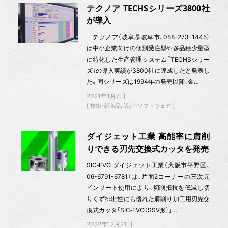
テクノア TECHSシリーズ3800社
が導入
テクノア（岐阜県岐阜市、058-273-1445）
は中小企業向けの個別受注型や多品種少量型
に特化した生産管理システム「TECHSシリー
ズ」の導入実績が3800社に達成したと発表し
た。同シリーズは1994年の発売以降、金…
2021年1月7日
技術・新商品
設計・ソフトウェア
ダイジェット工業 高能率に肩削
りできる刃先交換式カッタを発売
SIC‐EVO ダイジェット工業（大阪市平野区、
06-6791-6781）は、片面2コーナーの三次元
インサート使用により、切削抵抗を低減し切
りくず排出性にも優れた肩削り加工用刃先交
換式カッタ「SIC‐EVO（SSV形）」…
2022年12月21日