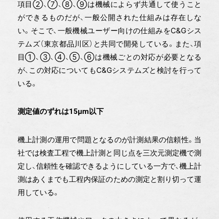
項目②、⑦、⑧、⑨は機械によらず共通して使うこと
ができるものだが、一般公開された仕組みは存在しな
い。そこで、一般機械ユーザー向けの仕組みをC&Gシス
テムズ（東京都品川区）と共同で開発している。また、項
目①、③、④、⑤、⑥は機械ごとの対応が必要となる
が、この対応についてもC&Gシステムズと検討を行って
いる。
測定値のずれは15μm以下
機上計測の運用で問題となるのが計測結果の信頼性。当
社では検査工程で機上計測と同じ点を三次元測定機で測
定し、信頼性を確認できるようにしている一方で、機上計
測はあくまでも工程内保証のための測定と割り切って運
用している。