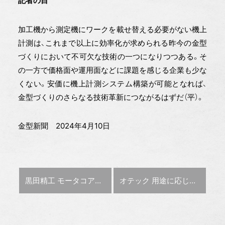
記者の目
加工機から測定機にワークを載せ替える必要がない機上
計測は、これまで以上に効率化が求められる昨今の金型
づくりにおいて不可欠な技術の一つになりつつある。そ
の一方で価格面や運用面などに課題を感じる企業も少な
くない。安価に機上計測システム構築が可能となれば、
金型づくりのさらなる技術革新につながるはずだ（平）。
金型新聞 2024年4月10日
前の記事 :
次の記事 :
黒田精工 モータコア金型の生産強化【金型の底力】
オテック 用途に応じ金型に付加価値【金型応援隊】