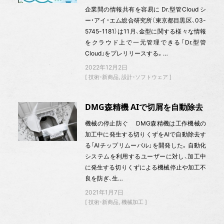
企業間の情報共有を容易に Dr.型管Cloud シ
ー・アイ・エム総合研究所（東京都目黒区、03-
5745-1181）は11月、金型に関する様々な情報
をクラウド上で一元管理できる「Dr.型管
Cloud」をプレリリースする。…
2022年12月2日
技術・新商品
設計・ソフトウェア
DMG森精機 AIで切屑を自動除去
機械の停止防ぐ DMG森精機は工作機械の
加工中に発生する切りくずをAIで自動除去す
る「AIチップリムーバル」を開発した。自動化
システムを利用するユーザーに対し、加工中
に発生する切りくずによる機械停止や加工不
良を防ぎ、生…
2021年1月7日
技術・新商品
機械加工