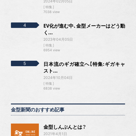
2024年02月05日
特集
7038 view
EV化が進む中、金型メーカーはどう動
く...
2023年04月05日
特集
6954 view
日本流のギガ確立へ【特集:ギガキャ
スト...
2024年10月04日
特集
6838 view
金型新聞のおすすめ記事
金型しんぶんとは？
2021年4月1日