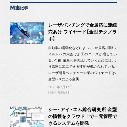
関連記事
レーザパンチングで金属箔に連続
穴あけ ワイヤード【金型テクノラ
ボ】
自動車の電動化などによって、金属箔、樹脂フ
ィルムへの穴あけ加工のニーズが増してい
る。今後、量産化を実現していくためには、よ
り高速に加工できる技術が求められている。
レーザ開発ベンチャー企業のワイヤードは、
金型レスによる金属…
2023年7月17日
技術・新商品
シー・アイ・エム総合研究所 金型
の情報をクラウド上で一元管理で
きるシステムを開発