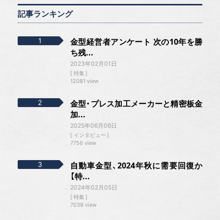
記事ランキング
金型経営者アンケート 次の10年を勝
ち残...
2023年02月01日
特集
12081 view
金型・プレス加工メーカーと精密板金
加...
2025年06月06日
インタビュー
7756 view
自動車金型、2024年秋に需要回復か
【特...
2024年02月05日
特集
7038 view