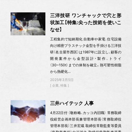
三洋技研 ワンチャックで穴と形
状加工【特集:尖った技術を使いこ
なせ】
工程集約で短納期化 自動車や家電、住宅設備
向け精密プラスチック金型を手掛ける三洋技
研（名古屋市西区）は1987年に設立し、顧客の
開発案件から金型設計・製作、トライ
（30~150t）までの体制を確立。熱可塑性樹脂
から熱硬化…
2025年3月5日
企業
特集
三井ハイテック 人事
4月22日付 （敬称略、カッコ内旧職） 常務取締
役経営企画本部長兼管理本部長（常務取締役
管理本部長）三井宏蔵 取締役常勤監査等委員