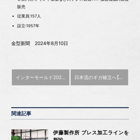
販売
従業員:157人
設立:1957年
金型新聞 2024年8月10日
前の記事 :
次の記事 :
インターモールド2025 出展者募集開始
日本流のギガ確立へ【特集:ギガキャストの現在地】
関連記事
伊藤製作所 プレス加工ラインを
新設