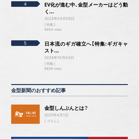
EV化が進む中、金型メーカーはどう動
く...
2023年04月05日
特集
6954 view
日本流のギガ確立へ【特集:ギガキャ
スト...
2024年10月04日
特集
6839 view
金型新聞のおすすめ記事
金型しんぶんとは？
2021年4月1日
コラム