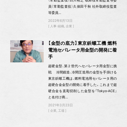
（常勤監査役）白川裕之 取締役常勤監査等委
員（常勤監査役）久保田千秋 社外取締役監査
等委員…
2022年6月13日
人事・組織
企業
【金型の底力】東京鋲螺工機 燃料
電池セパレータ用金型の開発に着
手
超硬金型、第２世代へセパレータ用金型に挑
戦 冷間鍛造、冷間圧造用の金型を手掛ける
東京鋲螺工機は、燃料電池用セパレータ用の
超硬合金金型の開発に着手した。これまで超
硬合金を直彫切削した金型を「Tokyo‐ACE」
と名付け商…
2021年3月23日
企業
工場