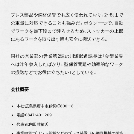
プレス部品や鋼材保管でも広く使われており、2~8tまで
の重量に対応できることも強みだ。ボタン一つで、自動
でワークを最下段まで降ろせるため、ストッカーの上部
にあるワークを取り出す際も安全に搬送できる。
同社の営業部の営業第2課の川瀬武道課長は「金型業界
へは昨年参入したばかり。型保管問題や効率的なワーク
の搬送などでお役に立ちたい」としている。
会社概要
本社:広島県府中市鵜飼町800—8
電話:0847・40・1209
代表者:内田雅敏氏
事業内容:プリント基板などのプレス装置、FA・搬送機械の製造