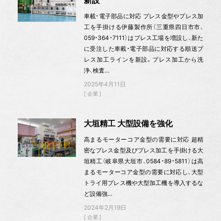
車載・電子部品に対応 プレス金型やプレス加
工を手掛ける伊藤製作所（三重県四日市市、
059・364・7111）はプレス工場を増設し、新た
に受注した車載・電子部品に対応する順送プ
レス加工ラインを新設。プレス加工から洗
浄、検査…
2025年4月11日
企業
大垣精工 大型設備を強化
高まるモーターコア金型の需要に対応 超精
密なプレス金型及びプレス加工を手掛ける大
垣精工（岐阜県大垣市、0584・89・5811）は高
まるモーターコア金型の需要に対応し、大型
トライ用プレス機や大型加工機を導入するな
ど設備強…
2024年2月19日
企業