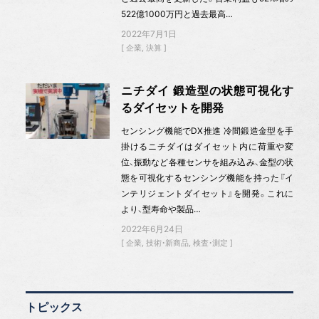
522億1000万円と過去最高…
2022年7月1日
企業
決算
ニチダイ 鍛造型の状態可視化す
るダイセットを開発
センシング機能でDX推進 冷間鍛造金型を手
掛けるニチダイはダイセット内に荷重や変
位、振動など各種センサを組み込み、金型の状
態を可視化するセンシング機能を持った『イ
ンテリジェントダイセット』を開発。これに
より、型寿命や製品…
2022年6月24日
企業
技術・新商品
検査・測定
トピックス