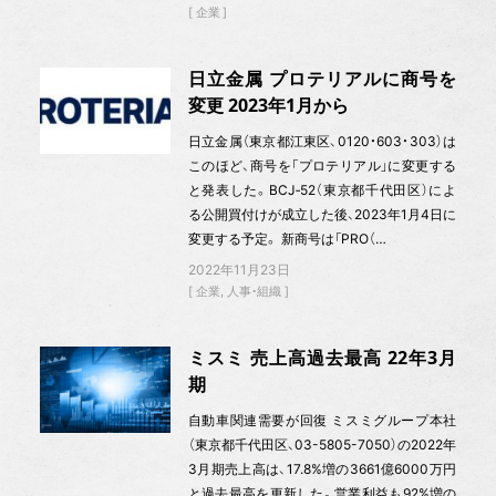
企業
日立金属 プロテリアルに商号を
変更 2023年1月から
日立金属（東京都江東区、0120・603・303）は
このほど、商号を「プロテリアル」に変更する
と発表した。BCJ‐52（東京都千代田区）によ
る公開買付けが成立した後、2023年1月4日に
変更する予定。 新商号は「PRO（…
2022年11月23日
企業
人事・組織
ミスミ 売上高過去最高 22年3月
期
自動車関連需要が回復 ミスミグループ本社
（東京都千代田区、03-5805-7050）の2022年
3月期売上高は、17.8%増の3661億6000万円
と過去最高を更新した。営業利益も92%増の