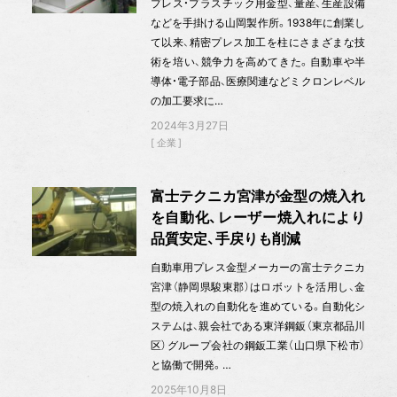
プレス・プラスチック用金型、量産、生産設備
などを手掛ける山岡製作所。1938年に創業し
て以来、精密プレス加工を柱にさまざまな技
術を培い、競争力を高めてきた。自動車や半
導体・電子部品、医療関連などミクロンレベル
の加工要求に…
2024年3月27日
企業
富士テクニカ宮津が金型の焼入れ
を自動化、レーザー焼入れにより
品質安定、手戻りも削減
自動車用プレス金型メーカーの富士テクニカ
宮津（静岡県駿東郡）はロボットを活用し、金
型の焼入れの自動化を進めている。自動化シ
ステムは、親会社である東洋鋼鈑（東京都品川
区）グループ会社の鋼鈑工業（山口県下松市）
と協働で開発。…
2025年10月8日