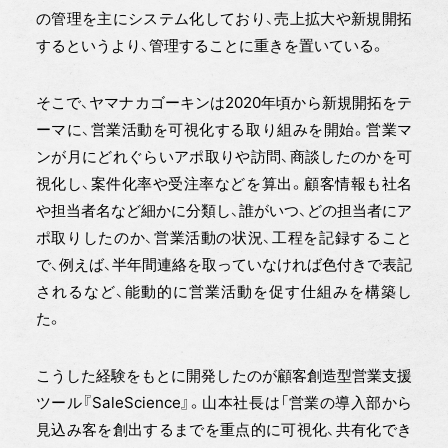
の管理を主にシステム化しており、売上拡大や新規開拓
するというより、管理することに重きを置いている。
そこで、ヤマナカゴーキンは2020年頃から新規開拓をテ
ーマに、営業活動を可視化する取り組みを開始。営業マ
ンが月にどれぐらいアポ取りや訪問、商談したのかを可
視化し、案件化率や受注率などを算出。顧客情報も社名
や担当者名など細かに分類し、誰がいつ、どの担当者にア
ポ取りしたのか、営業活動の状況、工程を記録すること
で、例えば、半年間連絡を取っていなければ色付きで表記
されるなど、能動的に営業活動を促す仕組みを構築し
た。
こうした経験をもとに開発したのが顧客創造型営業支援
ツール『SaleScience』。山本社長は「営業の導入部から
見込み客を創出するまでを重点的に可視化、共有化でき