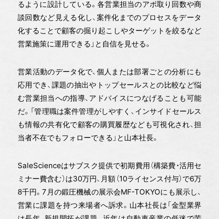
るように設計している。各営業担当のアポ取り回数や商
談回数など見える化し、案件化までのプロセスをデータ
化することで顧客の掘り起こしやターゲットを絞るなど
営業施策に運用できる」と自信を見せる。
営業活動のデータ化で、個人または部署ごとの分析にも
応用でき、課題の抽出やトップセールスとの比較など悩
む営業担当への指導、アドバイスにつなげることも可能
だ。「管理職は案件管理がしやすく、インサイドセールス
も情報の共有化で顧客の購買履歴なども可視化され、担
当者不在でもフォローできる」と山本社長。
SaleScienceはサブスク提供で初期費用（構築費・活用セ
ミナー費含む）は30万円、月額（10ライセンス付与）で6万
8千円。7月の鍛圧機械の展示会MF-TOKYOにも展示し、
営業に課題を持つ来場者へ訴求。山本社長は「金型業界
は長年、新規開拓が課題。近年は自動車産業の低迷で苦