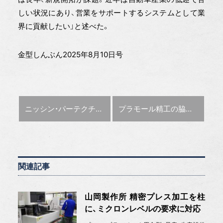
しい状況にあり、営業をサポートするシステムとして業
界に貢献したい」と述べた。
金型しんぶん2025年8月10日号
前の記事 :
次の記事 :
ニッシン・パーテクチュアル パンチ寿命を2〜3倍に向上
プラモール精工の脇山社長が講演 無停止成形による省人化
関連記事
山岡製作所 精密プレス加工を柱
に、ミクロンレベルの要求に対応