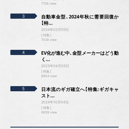
7756 view
自動車金型、2024年秋に需要回復か
【特...
2024年02月05日
特集
7038 view
EV化が進む中、金型メーカーはどう動
く...
2023年04月05日
特集
6954 view
日本流のギガ確立へ【特集:ギガキャ
スト...
2024年10月04日
特集
6839 view