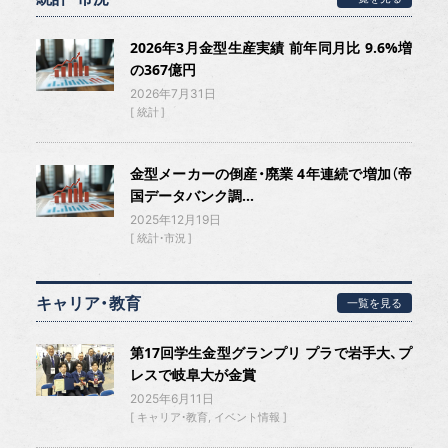
2026年3月金型生産実績 前年同月比 9.6%増
の367億円
2026年7月31日
統計
金型メーカーの倒産・廃業 4年連続で増加（帝
国データバンク調...
2025年12月19日
統計・市況
キャリア・教育
一覧を見る
第17回学生金型グランプリ プラで岩手大、プ
レスで岐阜大が金賞
2025年6月11日
キャリア・教育
イベント情報