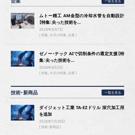
企業
一覧を見る
ムトー精工 AM金型の冷却水管を自動設計
【特集：尖った技術を...
2026年8月7日
特集
今月の特集
企業
ゼノー・テック AIで切削条件の選定支援【特
集：尖った技術を...
2026年8月5日
特集
今月の特集
企業
技術・新商品
一覧を見る
ダイジェット工業 TA-EZドリル 深穴加工用
を追加
2026年7月29日
技術・新商品