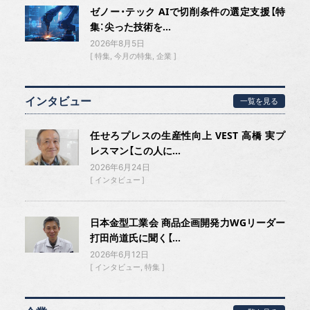
ゼノー・テック AIで切削条件の選定支援【特
集：尖った技術を...
2026年8月5日
特集
今月の特集
企業
インタビュー
一覧を見る
任せろプレスの生産性向上 VEST 高橋 実プ
レスマン【この人に...
2026年6月24日
インタビュー
日本金型工業会 商品企画開発力WGリーダー
打田尚道氏に聞く【...
2026年6月12日
インタビュー
特集