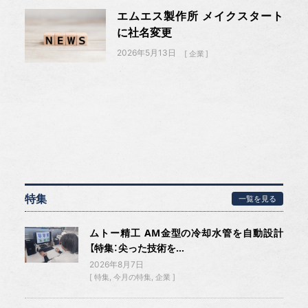
エムエス製作所 メイクスタート
に社名変更
2026年5月13日
企業
特集
一覧を見る
ムトー精工 AM金型の冷却水管を自動設計
【特集：尖った技術を...
2026年8月7日
特集
今月の特集
企業