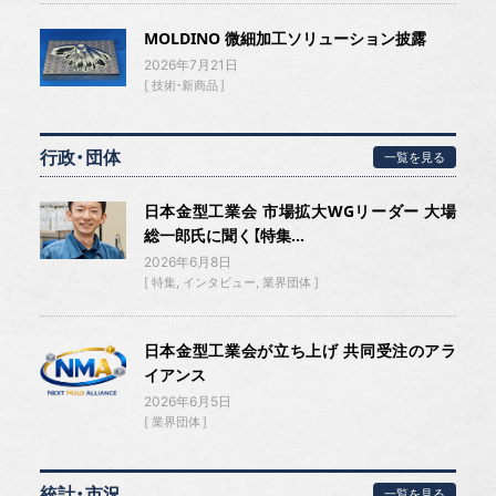
MOLDINO 微細加工ソリューション披露
2026年7月21日
技術・新商品
行政・団体
一覧を見る
日本金型工業会 市場拡大WGリーダー 大場
総一郎氏に聞く【特集...
2026年6月8日
特集
インタビュー
業界団体
日本金型工業会が立ち上げ 共同受注のアラ
イアンス
2026年6月5日
業界団体
統計・市況
一覧を見る