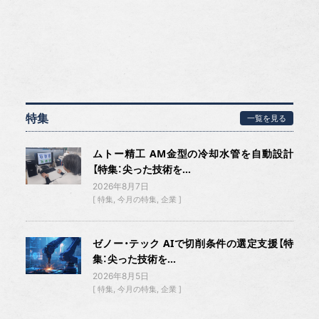
特集
一覧を見る
ムトー精工 AM金型の冷却水管を自動設計
【特集：尖った技術を...
2026年8月7日
特集
今月の特集
企業
ゼノー・テック AIで切削条件の選定支援【特
集：尖った技術を...
2026年8月5日
特集
今月の特集
企業