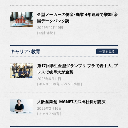
金型メーカーの倒産・廃業 4年連続で増加（帝
国データバンク調...
2025年12月19日
統計・市況
キャリア・教育
一覧を見る
第17回学生金型グランプリ プラで岩手大、プ
レスで岐阜大が金賞
2025年6月11日
キャリア・教育
イベント情報
大阪産業創 MGNETの武田社長が講演
2022年3月16日
キャリア・教育