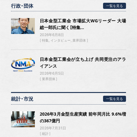
行政・団体
一覧を見る
日本金型工業会 市場拡大WGリーダー 大場
総一郎氏に聞く【特集...
2026年6月8日
特集
インタビュー
業界団体
日本金型工業会が立ち上げ 共同受注のアラ
イアンス
2026年6月5日
業界団体
統計・市況
一覧を見る
2026年3月金型生産実績 前年同月比 9.6%増
の367億円
2026年7月31日
統計