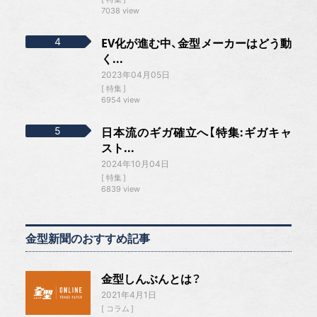
7038 view
EV化が進む中、金型メーカーはどう動
く...
2023年04月05日
特集
6954 view
日本流のギガ確立へ【特集:ギガキャ
スト...
2024年10月04日
特集
6839 view
金型新聞のおすすめ記事
金型しんぶんとは？
2021年4月1日
コラム