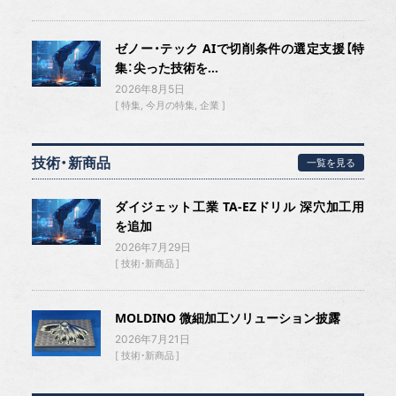
ゼノー・テック AIで切削条件の選定支援【特
集：尖った技術を...
2026年8月5日
特集
今月の特集
企業
技術・新商品
一覧を見る
ダイジェット工業 TA-EZドリル 深穴加工用
を追加
2026年7月29日
技術・新商品
MOLDINO 微細加工ソリューション披露
2026年7月21日
技術・新商品