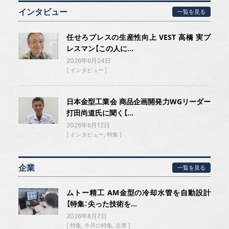
インタビュー
一覧を見る
任せろプレスの生産性向上 VEST 高橋 実プ
レスマン【この人に...
2026年6月24日
インタビュー
日本金型工業会 商品企画開発力WGリーダー
打田尚道氏に聞く【...
2026年6月12日
インタビュー
特集
企業
一覧を見る
ムトー精工 AM金型の冷却水管を自動設計
【特集：尖った技術を...
2026年8月7日
特集
今月の特集
企業