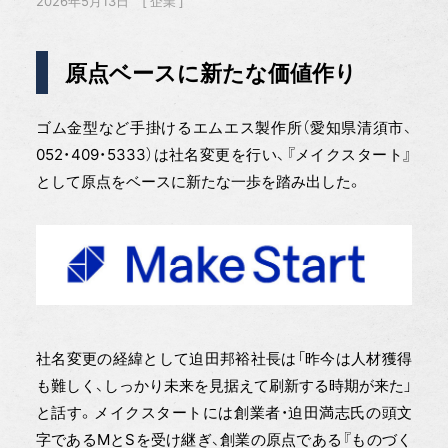
2026年5月13日
企業
原点ベースに新たな価値作り
ゴム金型など手掛けるエムエス製作所（愛知県清須市、
052・409・5333）は社名変更を行い、『メイクスタート』
として原点をベースに新たな一歩を踏み出した。
社名変更の経緯として迫田邦裕社長は「昨今は人材獲得
も難しく、しっかり未来を見据えて刷新する時期が来た」
と話す。メイクスタートには創業者・迫田満志氏の頭文
字であるMとSを受け継ぎ、創業の原点である『ものづく