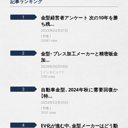
記事ランキング
金型経営者アンケート 次の10年を勝
ち残...
2023年02月01日
特集
12081 view
金型・プレス加工メーカーと精密板金
加...
2025年06月06日
インタビュー
7741 view
自動車金型、2024年秋に需要回復か
【特...
2024年02月05日
特集
7037 view
EV化が進む中、金型メーカーはどう動