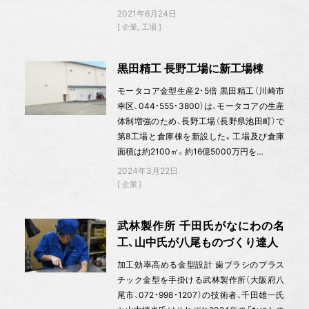
2021年6月24日
企業
工場
黒田精工 長野工場に新工場棟
モータコア金型生産2・5倍 黒田精工（川崎市
幸区、044・555・3800）は、モータコアの生産
体制増強のため、長野工場（長野県池田町）で
第8工場と倉庫棟を新設した。工場及び倉庫
面積は約2100㎡。約16億5000万円を…
2024年3月22日
企業
武林製作所 千田氏がなにわの名
工、山中氏が八尾ものづくり達人
加工効率高める金型設計 歯ブラシのプラス
チック金型を手掛ける武林製作所（大阪府八
尾市、072・998・1207）の技術者、千田雄一氏