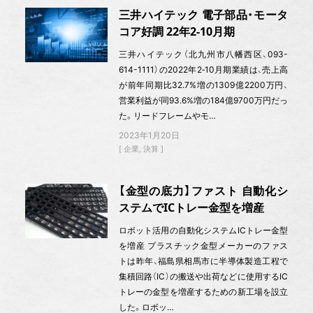
三井ハイテック 電子部品・モータ
コア好調 22年2-10月期
三井ハイテック（北九州市八幡西区、093-
614-1111）の2022年2‐10月期業績は、売上高
が前年同期比32.7%増の1309億2200万円、
営業利益が同93.6%増の184億9700万円だっ
た。リードフレームやモ…
2023年1月20日
企業
決算
【金型の底力】ファスト 自動化シ
ステムでICトレー金型を増産
ロボット活用の自動化システムICトレー金型
を増産 プラスチック金型メーカーのファス
トは昨年、福島県相馬市に半導体製造工程で
集積回路（IC）の搬送や出荷などに使用するIC
トレーの金型を増産するための新工場を設立
した。ロボッ…