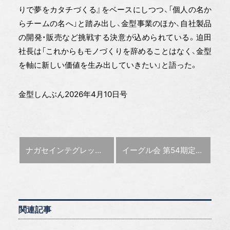
りで夢をカタチづくる』をベースにしつつ、「個人の名か
らチームの名へ」と踏み出し、金型事業のほか、自社製品
の開発・販売など挑戦する決意が込められている。迫田
社長は「これからもモノづくりを辞めることはなく、金型
を軸に新しい価値を生み出していきたい」と語った。
金型しんぶん2026年4月10日号
前の記事 :
次の記事 :
ナガセインテグレックス 新藤良太新社長インタビュー
イーグル会 第54期定時総会を開催
関連記事