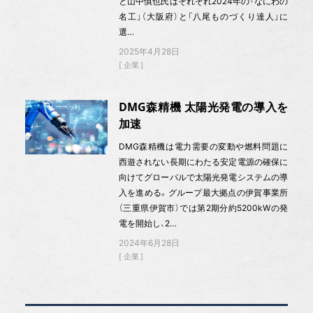
と山中慎也氏はそれぞれ2024年の「なにわの
名工」（大阪府）と「八尾ものづくり達人」に
選…
2025年4月28日
企業
DMG森精機 太陽光発電の導入を
加速
DMG森精機は電力需要の変動や燃料問題に
西遊されない長期にわたる安定電源の確保に
向けてグローバルで太陽光発電システムの導
入を進める。グループ最大拠点の伊賀事業所
（三重県伊賀市）では第2期分約5200kWの発
電を開始し、2…
2024年6月28日
企業