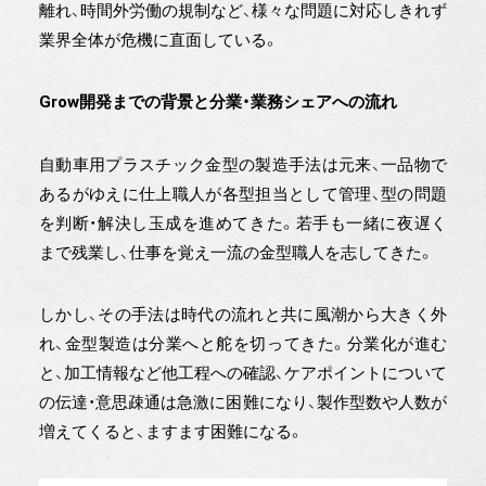
離れ、時間外労働の規制など、様々な問題に対応しきれず
業界全体が危機に直面している。
Grow開発までの背景と分業・業務シェアへの流れ
自動車用プラスチック金型の製造手法は元来、一品物で
あるがゆえに仕上職人が各型担当として管理、型の問題
を判断・解決し玉成を進めてきた。若手も一緒に夜遅く
まで残業し、仕事を覚え一流の金型職人を志してきた。
しかし、その手法は時代の流れと共に風潮から大きく外
れ、金型製造は分業へと舵を切ってきた。分業化が進む
と、加工情報など他工程への確認、ケアポイントについて
の伝達・意思疎通は急激に困難になり、製作型数や人数が
増えてくると、ますます困難になる。