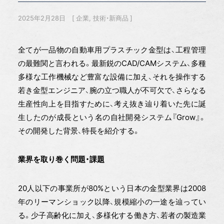
2025年2月28日
企業
技術・新商品
全てが一品物の自動車用プラスチック金型は、工程管理
の最難関と言われる。最新鋭のCAD/CAMシステム、多種
多様な工作機械など豊富な設備に加え、それを操作する
若き金型エンジニア、腕の立つ職人が不可欠で、さらなる
生産性向上を目指すために、考え抜き辿り着いた先に誕
生したのが成長という名の自社開発システム『Grow』。
その開発した背景、特長を紹介する。
業界を取り巻く問題・課題
20人以下の事業所が80%という日本の金型業界は2008
年のリーマンショック以降、規模縮小の一途を辿ってい
る。少子高齢化に加え、多様化する働き方、若者の製造業