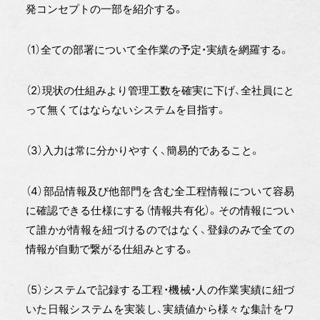
発コンセプトの一部を紹介する。
（1）全ての部署について全作業の予定・実績を網羅する。
（2）現状の仕組みより管理工数を確実に下げ、全社員にと
って無くてはならないシステムを目指す。
（3）入力は常に分かりやすく、簡易的であること。
（4）部品情報及び他部門を含む全工程情報について容易
に確認できる仕様にする（情報共有化）。その情報につい
て誰かが情報を紐づけるのではなく、登録のみで全ての
情報が自動で繋がる仕組みとする。
（5）システムで記録する工程・機械・人の作業実績に紐づ
いた日報システムを実装し、実績値から様々な集計をワ