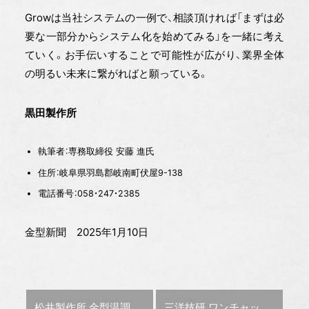
Growは当社システムの一例で、相談頂ければ「まずは必
要な一部分からシステム化を始めてみる」を一緒に考え
ていく。お手伝いすることで可能性が広がり、業界全体
の明るい未来に繋がればと願っている。
黒田製作所
執筆者：専務取締役 安藤 進氏
住所：岐阜県羽島郡岐南町伏屋9-138
電話番号：058・247・2385
金型新聞 2025年1月10日
前の記事 :
次の記事 :
松井製作所 金型温調器を発売
三洋技研 ワンチャックで穴と形状加工【特集:尖った技術を使いこなせ】