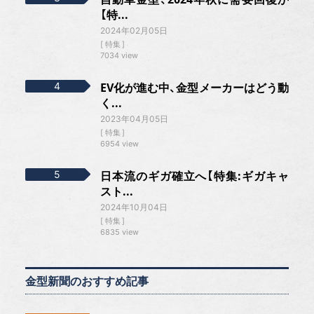
【特...
2024年02月05日
特集
7034 view
EV化が進む中、金型メーカーはどう動
く...
2023年04月05日
特集
6954 view
日本流のギガ確立へ【特集:ギガキャ
スト...
2024年10月04日
特集
6835 view
金型新聞のおすすめ記事