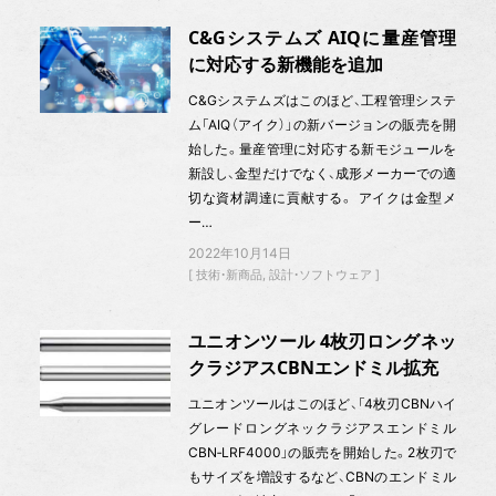
C&Gシステムズ AIQに量産管理
に対応する新機能を追加
C&Gシステムズはこのほど、工程管理システ
ム「AIQ（アイク）」の新バージョンの販売を開
始した。量産管理に対応する新モジュールを
新設し、金型だけでなく、成形メーカーでの適
切な資材調達に貢献する。 アイクは金型メ
ー…
2022年10月14日
技術・新商品
設計・ソフトウェア
ユニオンツール 4枚刃ロングネッ
クラジアスCBNエンドミル拡充
ユニオンツールはこのほど、「4枚刃CBNハイ
グレードロングネックラジアスエンドミル
CBN‐LRF4000」の販売を開始した。2枚刃で
もサイズを増設するなど、CBNのエンドミル