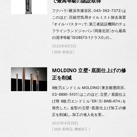
で最高等級の認証取得
フクハラ（横浜市瀬谷区、045-363-7373）は
このほど、圧縮空気用オイルミスト除去装置
「オイル・バスター」で、第三者認証機関のテュ
フラインランドジャパン（同港北区）から最高
の清浄等級「ISO8573‐1クラス0」の…
2022年6月3日
技術・新商品
MOLDINO 立壁・底面仕上げの修
正を削減
8枚刃エンドミル MOLDINO（東京都墨田区、
03-6890-5101）はこのほど、立壁／底面仕上
げ用 8枚刃エンドミル「ER（S）8WB‐ATH」を
発売した。金型の立壁・底面仕上げ加工の修
正を削減し、加工の省人化を実…
2021年4月29日
技術・新商品
機械加工