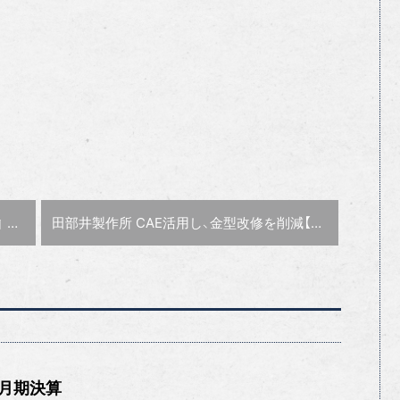
次の記事 :
共有
田部井製作所 CAE活用し、金型改修を削減【特集:尖った技術を使いこなせ】
2月期決算