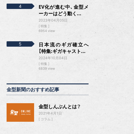
EV化が進む中、金型メ
ーカーはどう動く...
2023年04月05日
特集
6954 view
日本流のギガ確立へ
【特集:ギガキャスト...
2024年10月04日
特集
6839 view
金型新聞のおすすめ記事
金型しんぶんとは？
2021年4月1日
コラム