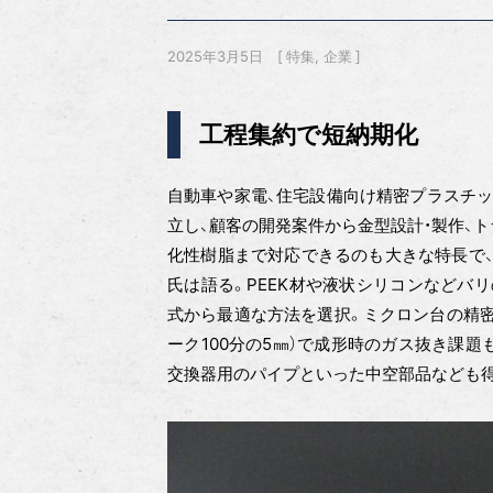
2025年3月5日
特集
企業
工程集約で短納期化
自動車や家電、住宅設備向け精密プラスチッ
立し、顧客の開発案件から金型設計・製作、トラ
化性樹脂まで対応できるのも大きな特長で、
氏は語る。PEEK材や液状シリコンなどバ
式から最適な方法を選択。ミクロン台の精密
ーク100分の5㎜）で成形時のガス抜き課
交換器用のパイプといった中空部品なども