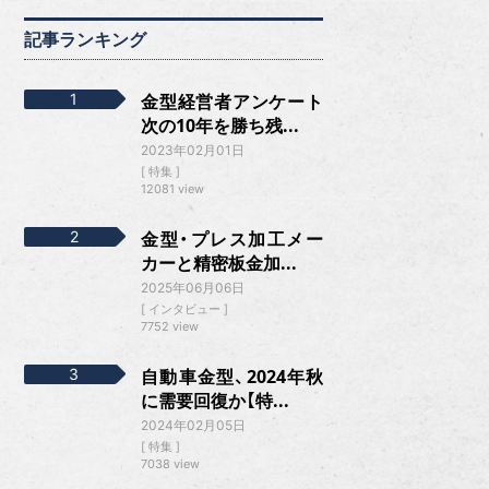
記事ランキング
金型経営者アンケート
次の10年を勝ち残...
2023年02月01日
特集
12081 view
金型・プレス加工メー
カーと精密板金加...
2025年06月06日
インタビュー
7752 view
自動車金型、2024年秋
に需要回復か【特...
2024年02月05日
特集
7038 view