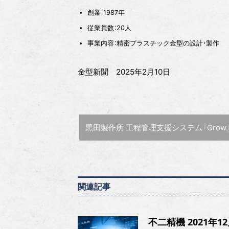
創業：1987年
従業員数：20人
事業内容：精密プラスチック金型の設計・製作
金型新聞 2025年2月10日
前の記事 :
黒田製作所 工程管理支援システム『Grow』 工程を見える化・情報
関連記事
不二精機 2021年1