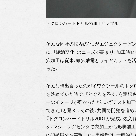
トグロンハードドリルの加工サンプル
そんな同社の悩みの1つがエジェクターピン
に、「短納期化」のニーズが高まり、加工時
穴加工は従来、細穴放電とワイヤカットを活
った。
そんな時出会ったのがイワタツールのトグ
を進めていた時で、『とぐろを巻く』を連想
ーのイメージが強かったが、いざテスト加工
できた」と驚く。その後、共同で開発を進め
『トグロンハードドリル20D』が完成。焼
を、マシニングセンタで穴加工から形状加工
の短納期化を実現した。田端氏は「一般的な