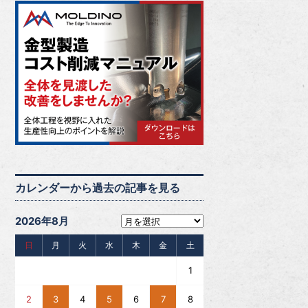
カレンダーから過去の記事を見る
2026年8月
日
月
火
水
木
金
土
1
2
3
4
5
6
7
8