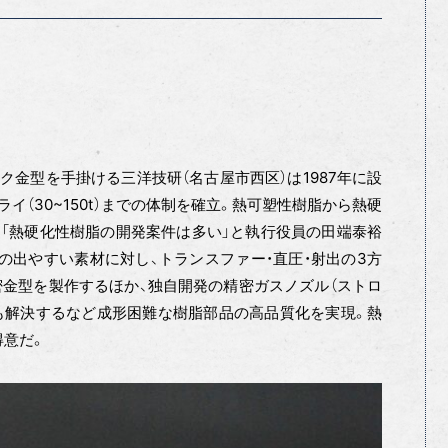
ク金型を手掛ける三洋技研（名古屋市西区）は1987年に設
イ（30~150t）までの体制を確立。熱可塑性樹脂から熱硬
「熱硬化性樹脂の開発案件は多い」と執行役員の田端泰裕
リの出やすい素材に対し、トランスファー・直圧・射出の3方
金型を製作するほか、独自開発の精密ガスノズル（ストロ
題も解決するなど成形困難な樹脂部品の高品質化を実現。熱
得意だ。