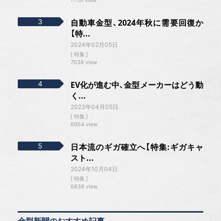
7756 view
自動車金型、2024年秋に需要回復か
【特...
2024年02月05日
特集
7038 view
EV化が進む中、金型メーカーはどう動
く...
2023年04月05日
特集
6954 view
日本流のギガ確立へ【特集:ギガキャ
スト...
2024年10月04日
特集
6839 view