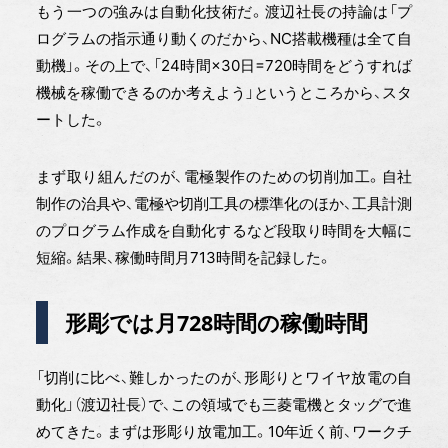
もう一つの強みは自動化技術だ。渡辺社長の持論は「プ
ログラムの指示通り動くのだから、NC搭載機種は全て自
動機」。その上で、「24時間×30日=720時間をどうすれば
機械を稼働できるのか考えよう」というところから、スタ
ートした。
まず取り組んだのが、電極製作のための切削加工。自社
制作の治具や、電極や切削工具の標準化のほか、工具計測
のプログラム作成を自動化するなど段取り時間を大幅に
短縮。結果、稼働時間月713時間を記録した。
形彫では月728時間の稼働時間
「切削に比べ、難しかったのが、形彫りとワイヤ放電の自
動化」（渡辺社長）で、この領域でも三菱電機とタッグで進
めてきた。まずは形彫り放電加工。10年近く前、ワークチ