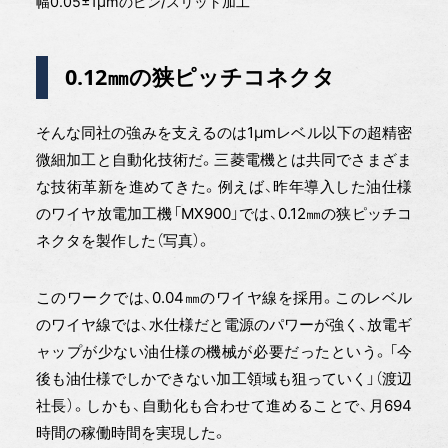
幅0.05±1µmのピン/スリット加工
0.12㎜の狭ピッチコネクタ
そんな同社の強みを支えるのは1μmレベル以下の超精密
微細加工と自動化技術だ。三菱電機とは共同でさまざま
な技術革新を進めてきた。例えば、昨年導入した油仕様
のワイヤ放電加工機「MX900」では、0.12㎜の狭ピッチコ
ネクタを製作した（写真）。
このワークでは、0.04㎜のワイヤ線を採用。このレベル
のワイヤ線では、水仕様だと電源のパワーが強く、放電ギ
ャップが少ない油仕様の機械が必要だったという。「今
後も油仕様でしかできない加工領域も狙っていく」（渡辺
社長）。しかも、自動化も合わせて進めることで、月694
時間の稼働時間を実現した。