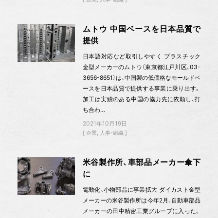
ムトウ 中国ベースを日本品質で
提供
日本語対応など取引しやすく プラスチック
金型メーカーのムトウ（東京都江戸川区、03-
3656-8651）は、中国製の低価格なモールドベ
ースを日本品質で提供する事業に乗り出す。
加工は実績のある中国の協力先に依頼し、打
ち合わ…
2021年10月19日
企業
人事・組織
米谷製作所、車部品メーカー傘下
に
電動化、小物部品に事業拡大 ダイカスト金型
メーカーの米谷製作所は今年2月、自動車部品
メーカーの田中精密工業グループに入った。