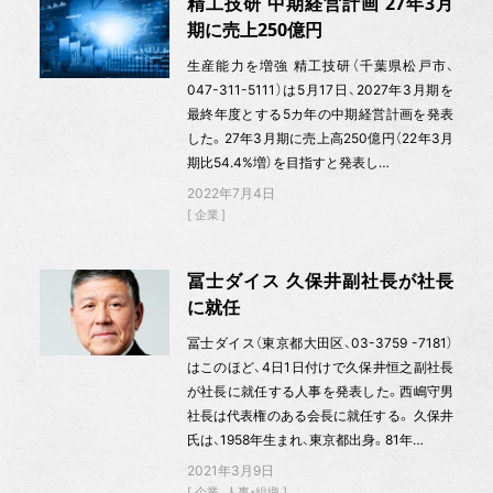
精工技研 中期経営計画 27年3月
期に売上250億円
生産能力を増強 精工技研（千葉県松戸市、
047-311-5111）は5月17日、2027年3月期を
最終年度とする5カ年の中期経営計画を発表
した。27年3月期に売上高250億円（22年3月
期比54.4%増）を目指すと発表し…
2022年7月4日
企業
冨士ダイス 久保井副社長が社長
に就任
冨士ダイス（東京都大田区、03-3759 -7181）
はこのほど、4日1日付けで久保井恒之副社長
が社長に就任する人事を発表した。西嶋守男
社長は代表権のある会長に就任する。 久保井
氏は、1958年生まれ、東京都出身。81年…
2021年3月9日
企業
人事・組織