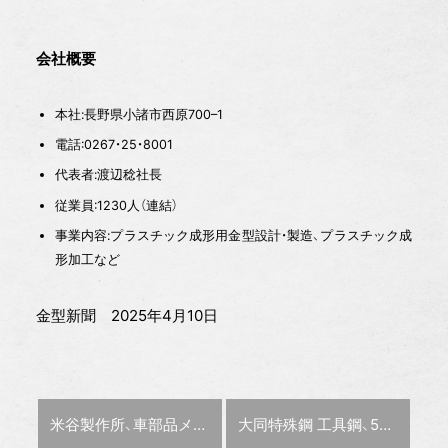
会社概要
本社:長野県小諸市西原700–1
電話:0267・25・8001
代表者:渡辺稔社長
従業員:1230人（連結）
事業内容:プラスチック成形用金型設計・製造、プラスチック成
形加工など
金型新聞 2025年4月10日
前の記事 :
次の記事 :
米谷製作所、車部品メーカー傘下に
大同特殊鋼 工具鋼、5~10%値上げ