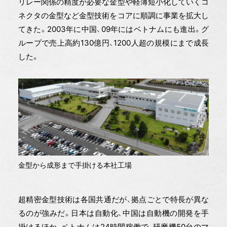
リレー関係の精度が必要な金型や軽薄短小化していくコ
ネクタの金型など金型技術をコアに順調に事業を拡大し
てきた。2003年に中国、09年にはベトナムにも進出。グ
ループで売上高約130億円、1200人超の規模にまで成長
した。
金型から成形まで手掛ける本社工場
超精密金型技術は各国共通だが、拠点ごとで特長が異な
るのが強みだ。日本は自動化、中国は自動機の開発を手
掛けるほか、ベトナムは24時間稼働で、研磨機50台のマ