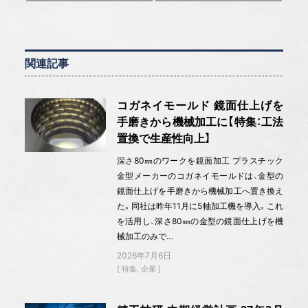
関連記事
コガネイモールド 鏡面仕上げを
手磨きから機械加工に【特集：工法
置換で生産性向上】
深さ80㎜のワークを鏡面加工 プラスチック
金型メーカーのコガネイモールドは、金型の
鏡面仕上げを手磨きから機械加工へ置き換え
た。同社は昨年11月に5軸加工機を導入。これ
を活用し、深さ80㎜の金型の鏡面仕上げを機
械加工のみで…
2026年7月6日
特集
企業