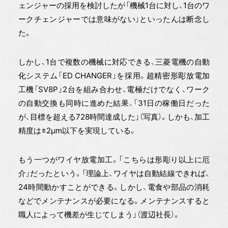
ェンジャーの採用を検討したが「機械1台に対し、1台のワ
ークチェンジャーでは意味がない」といったんは断念し
た。
しかし、1台で複数の機械に対応できる、三菱電機の自動
化システム「ED CHANGER」を採用。超精密形彫放電加
工機「SV8P」2台を組み合わせ、電極だけでなく、ワーク
の自動交換も同時に進めた結果、「31日の稼働日だった
が、目標を超える728時間達成した」（写真）。しかも、加工
精度は±2μm以下を実現している。
もう一つがワイヤ放電加工。「こちらは形彫り以上に厄
介」だったという。「理論上、ワイヤは自動結線できれば、
24時間動かすことができる。しかし、電食や部品の消耗
などでメンテナンスが必要になる。メンテナンスすると
職人によって機差が生じてしまう」（渡辺社長）。