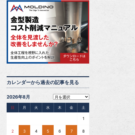
カレンダーから過去の記事を見る
2026年8月
日
月
火
水
木
金
土
1
2
3
4
5
6
7
8