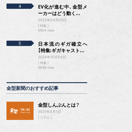
EV化が進む中、金型メ
ーカーはどう動く...
2023年04月05日
特集
6954 view
日本流のギガ確立へ
【特集:ギガキャスト...
2024年10月04日
特集
6838 view
金型新聞のおすすめ記事
金型しんぶんとは？
2021年4月1日
コラム