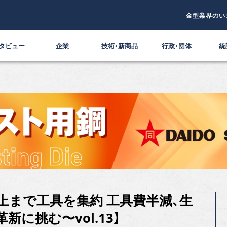
金型業界のい
タビュー
企業
技術・新商品
行政・団体
統
上まで工具を集約 工具費半減、生
革新に挑む〜vol.13】