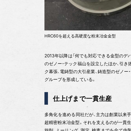
HRC60を超える高硬度な粉末冶金金型
2013年以降は「何でも対応できる金型のデ
のゼノー・テック福山を設立したほか、引き
ク幕張、電鋳型の大引産業、鋳造型のゼノー
グループを形成している。
仕上げまで一貫生産
多角化を進める同社だが、主力は創業以来
超精密粉末冶金型。それを支えるのが一貫生
旋削、ミーリング、測定、検査までを全て内