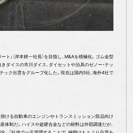
パート」（岸本耕一社長）を目指し、M&Aを積極化。ゴム金型
抜きダイスの市川ダイス、ダイセットや治具のゼノー・テッ
・テック出雲をグループ化した。現在は国内5社、海外4社で
手掛ける自動車のエンジンやトランスミッション部品向け
産体制だ。ハイスや超硬合金などの材料は外部調達だが、
製化。「社内で一元管理することで、納期はもとより品質を