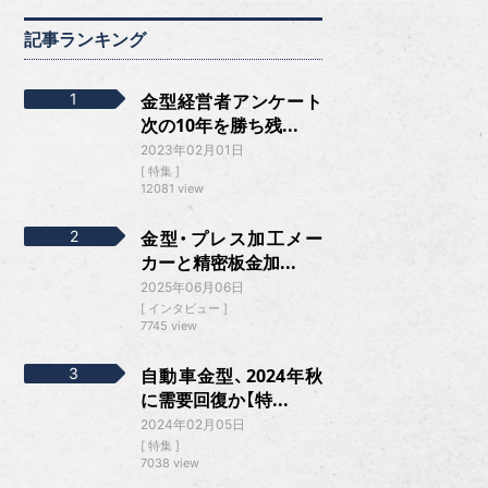
記事ランキング
金型経営者アンケート
次の10年を勝ち残...
2023年02月01日
特集
12081 view
金型・プレス加工メー
カーと精密板金加...
2025年06月06日
インタビュー
7745 view
自動車金型、2024年秋
に需要回復か【特...
2024年02月05日
特集
7038 view