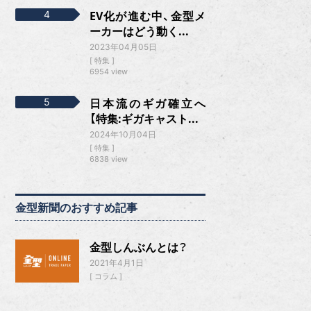
EV化が進む中、金型メ
ーカーはどう動く...
2023年04月05日
特集
6954 view
日本流のギガ確立へ
【特集:ギガキャスト...
2024年10月04日
特集
6838 view
金型新聞のおすすめ記事
金型しんぶんとは？
2021年4月1日
コラム