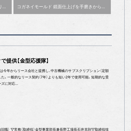
次の記事 :
4】
コガネイモールド 鏡面仕上げを手磨きから機械加工に【特集：工法置換で生産性向上】
で提供【金型応援隊】
は今年からリース会社と提携し、中古機械のサブスクリプション（定額
た。一般的なリース契約（7年）よりも短い2年で使用可能。短期的な受
ーズに対応…
コ内旧職） ▽常務（取締役）金型事業部長兼長野工場長石井克則▽取締役技