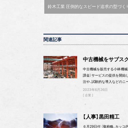
前の記事 :
鈴木工業 圧倒的なスピード追求の型づくり、無人化支える工具活用術【Innovation〜革新に挑む〜vol.1
関連記事
中古機械をサブスク
中古機械を販売する小林機械
課金）サービスの提供を開始し
注や、試験的な導入などのニ
2023年6月26日
企業
【人事】黒田精工
６月29日付 （敬称略、カッ