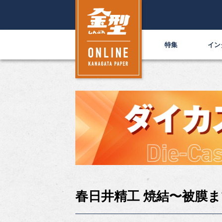
特集
イン
春日井精工 焼結〜被膜ま