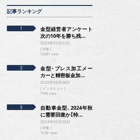
記事ランキング
金型経営者アンケート
次の10年を勝ち残...
2023年02月01日
特集
12081 view
金型・プレス加工メー
カーと精密板金加...
2025年06月06日
インタビュー
7746 view
自動車金型、2024年秋
に需要回復か【特...
2024年02月05日
特集
7038 view