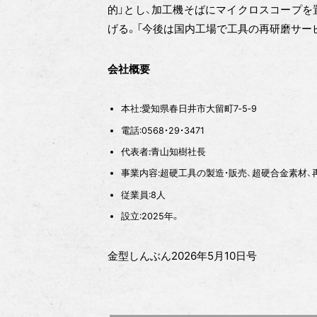
的」とし、加工機そばにマイクロスコープを
げる。「今後は国内工場で工具の再研磨サー
会社概要
本社:愛知県春日井市大留町7‐5‐9
電話:0568・29・3471
代表者:青山知樹社長
事業内容:超硬工具の製造・販売、超硬合金素材、
従業員:8人
設立:2025年。
金型しんぶん2026年5月10日号