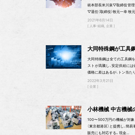
術本部長米川泉▽取締役管理
▽退任（取締役）牧元一幸 牧
2021年6月14日
人事・組織
企業
大同特殊鋼が工具鋼
大同特殊鋼は全ての工具鋼を
ストが高騰し、安定供給には
価格に差はあるが、トン当たり
2022年3月21日
企業
小林機械 中古機械
100〜500万円の機械が対象
（東京都港区）と提携し、簡
販売にも対応する。現金…