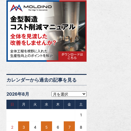
カレンダーから過去の記事を見る
2026年8月
日
月
火
水
木
金
土
1
2
3
4
5
6
7
8