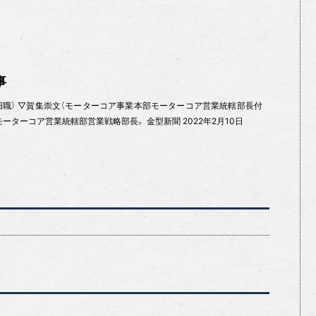
事
内旧職） ▽賀集崇文（モーターコア事業本部モーターコア営業統轄部長付
ーターコア営業統轄部営業戦略部長。 金型新聞 2022年2月10日