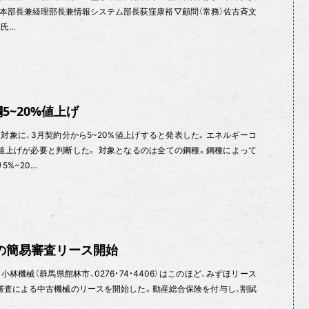
本部長兼経理部長兼情報システム部長荻窪康裕▽顧問（常務）佐古斉文
元氏…
5~20%値上げ
対象に、3月契約分から5~20%値上げすると発表した。エネルギーコ
値上げが必要と判断した。 対象となるのは全ての鋼種。鋼種によって
5%~20…
の簡易審査リース開始
 小林機械（群馬県館林市、0276・74・4406）はこのほど、みずほリース
易審査による中古機械のリースを開始した。動産総合保険を付与し、割賦