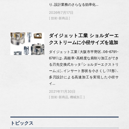
り、設計業務のさらなる効率化…
2026年7月17日
技術・新商品
ダイジェット工業 ショルダーエ
クストリームに小径サイズを追加
ダイジェット工業（大阪市平野区、06-6791-
6781）は、高能率・高精度な肩削り加工ができ
る刃先交換式カッタ「ショルダーエクストリ
ーム」に、インサート形状を小さくし（11形）、
多刃設計による高速加工を実現した小径サ
イ…
2021年11月30日
技術・新商品
機械加工
トピックス