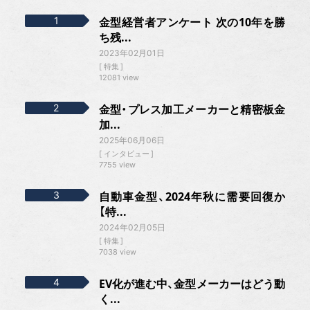
金型経営者アンケート 次の10年を勝
ち残...
2023年02月01日
特集
12081 view
金型・プレス加工メーカーと精密板金
加...
2025年06月06日
インタビュー
7755 view
自動車金型、2024年秋に需要回復か
【特...
2024年02月05日
特集
7038 view
EV化が進む中、金型メーカーはどう動
く...