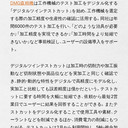
DMG森精機
は工作機械のテスト加工をデジタル化する
「デジタルツインテストカット」を始め、工作機械を選定
する際の加工精度や生産性の確認に活用する。同社は年
間6000件のテスト加工を行い、「どのような治具が必要
か」「加工精度を実現できるか」「加工時間をより短縮で
きないか」など事前検証し、ユーザーの設備導入をサポー
ト。
デジタルツインテストカットは加工時の切削力や加工振
動など切削状態や面品位などを実加工と同じく確認で
き、静的・動的な特性をデジタルで高精度にモデル化し、
実加工と比較しても誤差精度は僅かだという。テストカ
ットに要する時間を大幅に短縮でき、依頼から最短2営
業日でユーザーに結果を回答することができる。またテ
ストカットをデジタル化することで使用工具や素材、ク
ーラントなどを削減できるほか、消費電力の削減にもつ
ながる。テストカットは2月から利用開始し、5軸・複合加