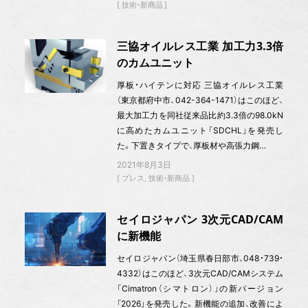
技術・新商品
三協オイルレス工業 加工力3.3倍
のカムユニット
厚板・ハイテンに対応 三協オイルレス工業
（東京都府中市、042-364-1471）はこのほど、
最大加工力を同社従来品比約3.3倍の98.0kN
に高めたカムユニット「SDCHL」を発売し
た。下置きタイプで、厚板材や高張力鋼…
2021年8月3日
プレス
技術・新商品
セイロジャパン 3次元CAD/CAM
に新機能
セイロジャパン（埼玉県春日部市、048・739・
4332）はこのほど、3次元CAD/CAMシステム
「Cimatron（シマトロン）」の新バージョン
「2026」を発売した。新機能の追加、改善によ