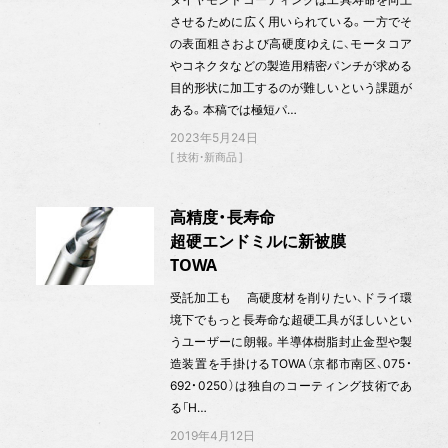
させるために広く用いられている。一方でそ
の表面粗さおよび高硬度ゆえに、モータコア
やコネクタなどの製造用精密パンチが求める
目的形状に加工するのが難しいという課題が
ある。本稿では極短パ…
2023年5月24日
技術・新商品
高精度・長寿命
超硬エンドミルに新被膜
TOWA
受託加工も 高硬度材を削りたい、ドライ環
境下でもっと長寿命な超硬工具がほしいとい
うユーザーに朗報。半導体樹脂封止金型や製
造装置を手掛けるTOWA（京都市南区、075・
692・0250）は独自のコーティング技術であ
る「H…
2019年4月12日