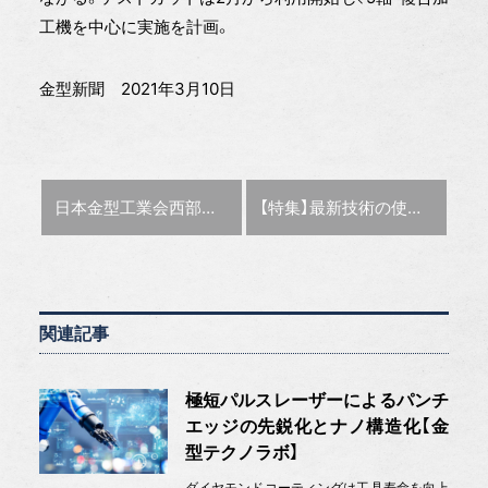
工機を中心に実施を計画。
金型新聞 2021年3月10日
前の記事 :
次の記事 :
日本金型工業会西部支部 3月16日オンラインで金型関連技術発表講演会
【特集】最新技術の使いこなし術
関連記事
極短パルスレーザーによるパンチ
エッジの先鋭化とナノ構造化【金
型テクノラボ】
ダイヤモンドコーティングは工具寿命を向上