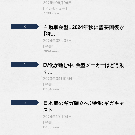
2025年06月06日
インタビュー
7736 view
自動車金型、2024年秋に需要回復か
【特...
2024年02月05日
特集
7034 view
EV化が進む中、金型メーカーはどう動
く...
2023年04月05日
特集
6954 view
日本流のギガ確立へ【特集:ギガキャ
スト...
2024年10月04日
特集
6835 view