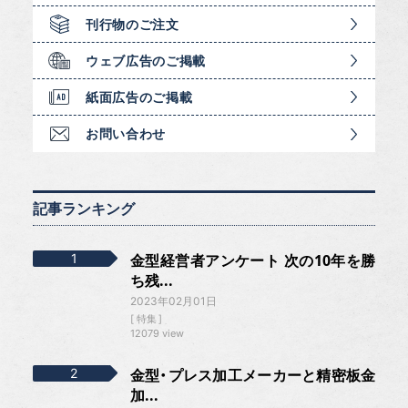
刊行物のご注文
ウェブ広告のご掲載
紙面広告のご掲載
お問い合わせ
記事ランキング
金型経営者アンケート 次の10年を勝
ち残...
2023年02月01日
特集
12079 view
金型・プレス加工メーカーと精密板金
加...