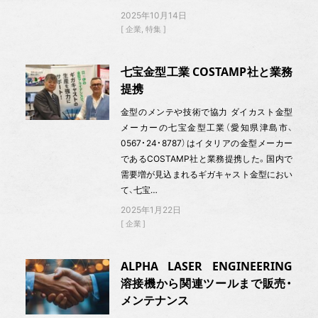
2025年10月14日
企業
特集
七宝金型工業 COSTAMP社と業務
提携
金型のメンテや技術で協力 ダイカスト金型
メーカーの七宝金型工業（愛知県津島市、
0567・24・8787）はイタリアの金型メーカー
であるCOSTAMP社と業務提携した。国内で
需要増が見込まれるギガキャスト金型におい
て、七宝…
2025年1月22日
企業
ALPHA LASER ENGINEERING
溶接機から関連ツールまで販売・
メンテナンス