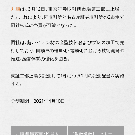
丸順
は、3月12日、東京証券取引所市場第二部に上場し
た。これにより、同取引所と名古屋証券取引所の2市場で
同社株式の売買が可能となった。
同社は、超ハイテン材の金型技術およびプレス加工で先
行しており、自動車の軽量化・電動化における技術開発の
推進、経営体質の強化を図る。
東証二部上場を記念して1株につき2円の記念配当を実施
する。
金型新聞 2021年4月10日
前の記事 :
次の記事 :
丸順 組織変更・役員人事
【鳥瞰蟻瞰】ニットー ・藤澤秀行社長 一般の人に広く知ってもらうこと必要