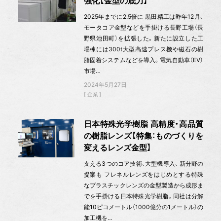
強化【金型の底力】
2025年までに2.5倍に 黒田精工は昨年12月、
モータコア金型などを手掛ける長野工場（長
野県池田町）を拡張した。新たに設立した工
場棟には300t大型高速プレス機や磁石の樹
脂固着システムなどを導入。電気自動車（EV）
市場…
2024年5月27日
企業
日本特殊光学樹脂 高精度・高品質
の樹脂レンズ【特集：ものづくりを
変えるレンズ金型】
支える3つのコア技術、大型機導入、 新分野の
提案も フレネルレンズをはじめとする特殊
なプラスチックレンズの金型製造から成形ま
でを手掛ける日本特殊光学樹脂。同社は分解
能10ピコメートル（1000億分の1メートル）の
加工機を…