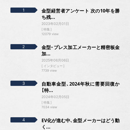
金型経営者アンケート 次の10年を勝
ち残...
2023年02月01日
特集
12079 view
金型・プレス加工メーカーと精密板金
加...
2025年06月06日
インタビュー
7739 view
自動車金型、2024年秋に需要回復か
【特...
2024年02月05日
特集
7034 view
EV化が進む中、金型メーカーはどう動
く...