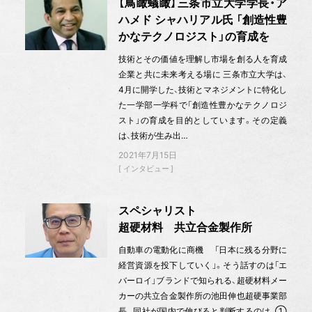
【鳥瞰蟻瞰】三条市立大学学長・ア
ハメド シャハリアル氏 「創造性豊
かなテクノロジスト」の育成を
技術とその価値を理解し市場を創る人を育成
企業と共に未来考える場に 三条市立大学は、
4月に開学した、技術とマネジメントに特化し
た一学部一学科で「創造性豊かなテクノロジ
スト」の育成を目的としています。その定義
は、技術が生み出…
2021年7月15日
インタビュー
スペシャリスト
超硬材料 共立合金製作所
自動車の電動化に商機 「日本に残る分野に
経営資源を投下していく」。そう話すのは「エ
バーロイ」ブランドで知られる、超硬材料メー
カーの共立合金製作所の池田伸也超硬事業部
長。同社が国内で伸びると判断するのは、①