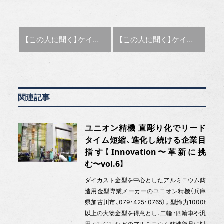
前の記事 :
次の記事 :
【この人に聞く】ケイパブル 河原洋逸社長 海外取引、営業を支援
【この人に聞く】ケイパブル 河原洋逸社長 海外取引、営業を支援
関連記事
ユニオン精機 直彫り化でリード
タイム短縮、進化し続ける企業目
指す【Innovation〜革新に挑
む〜vol.6】
ダイカスト金型を中心としたアルミニウム鋳
造用金型専業メーカーのユニオン精機（兵庫
県加古川市、079・425・0765）。型締力1000t
以上の大物金型を得意とし、二輪・四輪車や汎