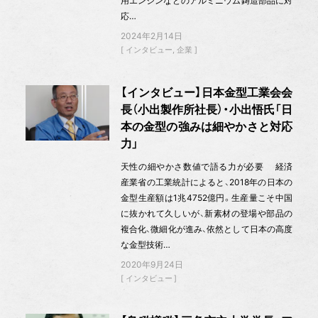
用エンジンなどのアルミニウム鋳造部品に対
応…
2024年2月14日
インタビュー
企業
【インタビュー】日本金型工業会会
長（小出製作所社長）・小出悟氏「日
本の金型の強みは細やかさと対応
力」
天性の細やかさ数値で語る力が必要 経済
産業省の工業統計によると、2018年の日本の
金型生産額は1兆4752億円。生産量こそ中国
に抜かれて久しいが、新素材の登場や部品の
複合化、微細化が進み、依然として日本の高度
な金型技術…
2020年9月24日
インタビュー