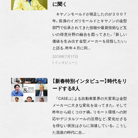
に聞く
キヤノンモールドが発足したのが２００７
年。前身のイガリモールドとキヤノンの金型
部門で伝承されてきた技能や最新技術など互
いの得意分野の融合を図ってきた。「新しい
価値を生み出す金型メーカーを目指したい」
と語る、昨年４月に同…
2019年7月17日
インタビュー
【新春特別インタビュー】時代をリ
ードする8人
「CASE」による自動車業界の大変革は金型
メーカーに大きな変化を迫ってきた。そして
昨年から続くコロナ禍。リモート環境への対
応やデジタルツールの活用など、変化せざる
を得ない状況はさらに加速している。こうし
た混迷の時代に合…