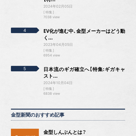
2024年02月05日
特集
7038 view
EV化が進む中、金型メーカーはどう動
く...
2023年04月05日
特集
6954 view
日本流のギガ確立へ【特集:ギガキャ
スト...
2024年10月04日
特集
6838 view
金型新聞のおすすめ記事
金型しんぶんとは？