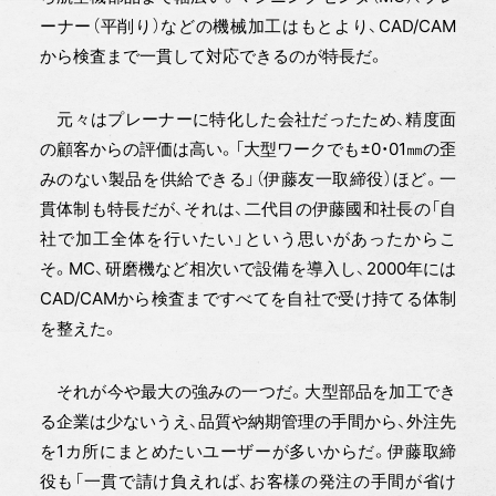
ーナー（平削り）などの機械加工はもとより、CAD/CAM
から検査まで一貫して対応できるのが特長だ。
元々はプレーナーに特化した会社だったため、精度面
の顧客からの評価は高い。「大型ワークでも±0・01㎜の歪
みのない製品を供給できる」（伊藤友一取締役）ほど。一
貫体制も特長だが、それは、二代目の伊藤國和社長の「自
社で加工全体を行いたい」という思いがあったからこ
そ。MC、研磨機など相次いで設備を導入し、2000年には
CAD/CAMから検査まですべてを自社で受け持てる体制
を整えた。
それが今や最大の強みの一つだ。大型部品を加工でき
る企業は少ないうえ、品質や納期管理の手間から、外注先
を1カ所にまとめたいユーザーが多いからだ。伊藤取締
役も「一貫で請け負えれば、お客様の発注の手間が省け