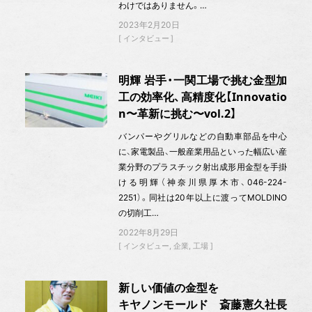
わけではありません。…
2023年2月20日
インタビュー
明輝 岩手・一関工場で挑む金型加
工の効率化、高精度化【Innovatio
n〜革新に挑む〜vol.2】
バンパーやグリルなどの自動車部品を中心
に、家電製品、一般産業用品といった幅広い産
業分野のプラスチック射出成形用金型を手掛
ける明輝（神奈川県厚木市、046-224-
2251）。同社は20年以上に渡ってMOLDINO
の切削工…
2022年8月29日
インタビュー
企業
工場
新しい価値の金型を
キヤノンモールド 斎藤憲久社長