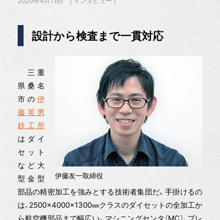
2020年4月13日
インタビュー
設計から検査まで一貫対応
三重
県桑名
市の
伊
藤英男
鉄工所
はダイ
セット
など大
伊藤友一取締役
型金型
部品の精密加工を強みとする技術者集団だ。手掛けるの
は、2500×4000×1300㎜クラスのダイセットの全加工か
ら航空機部品まで幅広い。マシニングセンタ（MC）、プレ