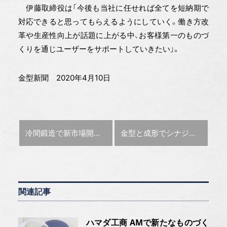
伊藤取締役は「今後も当社に任せれば全てを短納期で
対応できると思ってもらえるようにしていく。働き方改
革や生産性向上が話題に上がる中、お客様第一のものづ
くりを通じユーザーをサポートしていきたい」。
金型新聞 2020年4月10日
前の記事 :
次の記事 :
冷間鍛造で新市場開拓
ニチダイ
金型と成形でシナジー
近畿精
関連記事
ハマダ工商 AMで新たなものづく