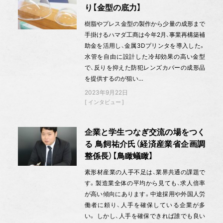
り【金型の底力】
樹脂やプレス金型の製作から少量の成形まで
手掛けるハマダ工商は今年2月、事業再構築補
助金を活用し、金属3Dプリンタを導入した。
水管を自由に設計した冷却効果の高い金型
で、反りを抑えた防犯レンズカバーの成形品
を提供するのが狙い…
2023年9月22日
インタビュー
企業と学生つなぎ交流の場をつく
る 鳥飼祐介氏（経済産業省企画調
整係長）【鳥瞰蟻瞰】
素形材産業の人手不足は、業界共通の課題で
す。製造業全体の平均から見ても、求人倍率
が高い傾向にあります。中途採用や外国人労
働者に頼り、人手を確保している企業が多
い。 しかし、人手を確保できれば誰でも良い