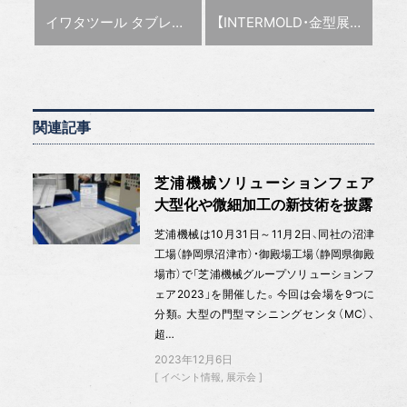
前の記事 :
次の記事 :
イワタツール タブレットで技術支援
【INTERMOLD・金型展・金属プレス加工技術展 総集編】
関連記事
芝浦機械ソリューションフェア
大型化や微細加工の新技術を披露
芝浦機械は10月31日～11月2日、同社の沼津
工場（静岡県沼津市）・御殿場工場（静岡県御殿
場市）で「芝浦機械グループソリューションフ
ェア2023」を開催した。今回は会場を9つに
分類。大型の門型マシニングセンタ（MC）、
超…
2023年12月6日
イベント情報
展示会