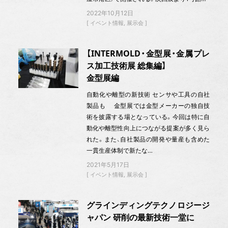
2022年10月12日
イベント情報
展示会
【INTERMOLD・金型展・金属プレ
ス加工技術展 総集編】
金型展編
自動化や離型の新技術 センサや工具の自社
製品も 金型展では金型メーカーの独自技
術を披露する場となっている。今回は特に自
動化や離型性向上につながる提案が多く見ら
れた。また、自社製品の開発や量産も含めた
一貫生産体制で新たな…
2021年5月17日
イベント情報
展示会
グラインディングテクノロジージ
ャパン 研削の最新技術一堂に