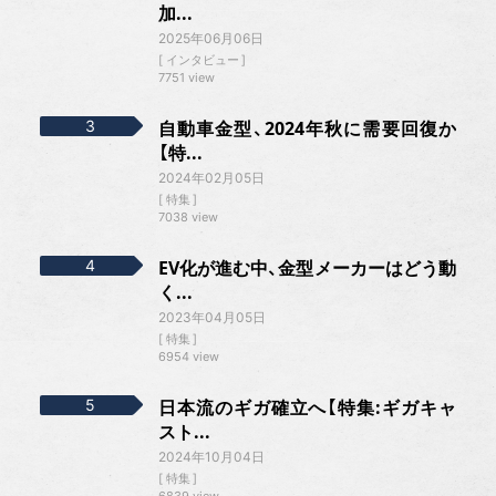
加...
2025年06月06日
インタビュー
7751 view
自動車金型、2024年秋に需要回復か
【特...
2024年02月05日
特集
7038 view
EV化が進む中、金型メーカーはどう動
く...
2023年04月05日
特集
6954 view
日本流のギガ確立へ【特集:ギガキャ
スト...
2024年10月04日
特集