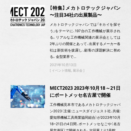
【特集】メカトロテックジャパン
〜注目34社の出展製品〜
メカトロテックジャパンでは「キカイを探そ
う」をテーマに、197台の工作機械が展示され
る。リアルな工作機械関連の展示会としては
2年ぶりの開催とあって、出展するメーカー各
社は新技術を披露し、顧客の課題解決に努め
る。金型業界で…
2021年10月13日
イベント情報
展示会
MECT2023 2023年10月18～21日
にポートメッセ名古屋で開催
工作機械見本市であるメカトロテックジャパ
ン2023（主催:ニュースダイジェスト社、共催:
愛知県機械工具商業協同組合）が2023年10月
18~21日の4日間、ポートメッセなごや（名古
屋市港区）で開催される。次回展より1号館…