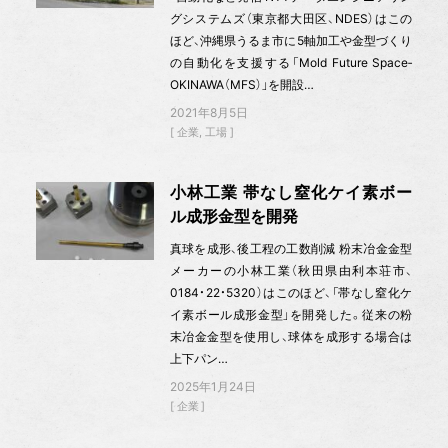
グシステムズ（東京都大田区、NDES）はこの
ほど、沖縄県うるま市に5軸加工や金型づくり
の自動化を支援する「Mold Future Space‐
OKINAWA（MFS）」を開設…
2021年8月5日
企業
工場
小林工業 帯なし窒化ケイ素ボー
ル成形金型を開発
真球を成形、後工程の工数削減 粉末冶金金型
メーカーの小林工業（秋田県由利本荘市、
0184・22・5320）はこのほど、「帯なし窒化ケ
イ素ボール成形金型」を開発した。従来の粉
末冶金金型を使用し、球体を成形する場合は
上下パン…
2025年1月24日
企業