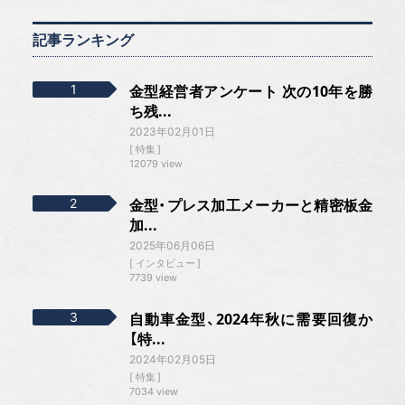
記事ランキング
金型経営者アンケート 次の10年を勝
ち残...
2023年02月01日
特集
12079 view
金型・プレス加工メーカーと精密板金
加...
2025年06月06日
インタビュー
7739 view
自動車金型、2024年秋に需要回復か
【特...
2024年02月05日
特集
7034 view