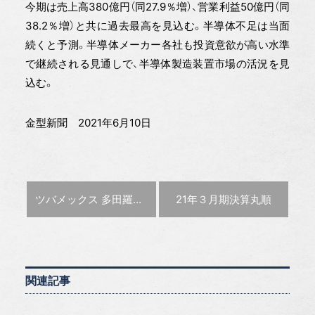
今期は売上高380億円（同27.9％増）、営業利益50億円（同
38.2％増）と共に過去最高を見込む。半導体不足は当面
続くと予測。半導体メーカー各社も投資意欲が高い水準
で継続される見通しで、半導体製造装置市場の活況を見
込む。
金型新聞 2021年6月10日
前の記事 :
次の記事 :
ツバメックス 多田羅氏が社長に就任
21年３月期決算
丸順
関連記事