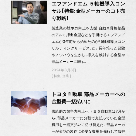
エフアンドエム ５軸機導入コン
サル【特集:金型メーカーのコト売
り戦略】
製造業の競争力向上を支援 自動車骨格部品
のアルミ押出金型などを手掛けるエフアンド
エムが3年前から始めたのが「5軸機導入コン
サルティングサービス」だ。長年培った経験
やノウハウを生かし、導入を検討する金型や
部品メーカーに5軸…
2024年3月8日
特集
企業
トヨタ自動車 部品メーカーへの
金型費一括払いに
供給網の競争力向上へ トヨタ自動車は7月か
ら、部品メーカーに分割で支払っていた金型
費用を一括支払いに切り替えた。部品メーカ
ーが金型の製作に必要な費用を先行して負担