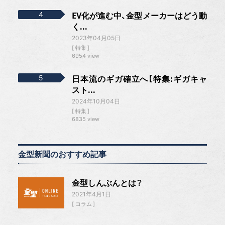
EV化が進む中、金型メーカーはどう動
く...
2023年04月05日
特集
6954 view
日本流のギガ確立へ【特集:ギガキャ
スト...
2024年10月04日
特集
6835 view
金型新聞のおすすめ記事
金型しんぶんとは？
2021年4月1日
コラム