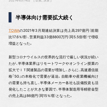
2021年6月14日
企業
決算
半導体向け需要拡大続く
TOWA
の2021年3月期連結決算は売上高297億円（前期
比17.6％増）、営業利益33億8800万円（同5.5倍増）で増収
増益となった。
新型コロナウイルスの世界的な流行で厳しい状況が続い
たが、半導体業界はリモートワークやオンライン授業の
拡大でＩＴ関連製品の需要が増加し、さらに、高速通信規
格「5G」の本格化で需要が逼迫。自動車や産業機械向け
の需要も持ち直し、半導体メーカー各社も設備投資も活
発化したことが大きな要因で、半導体製造用等精密金型
の売上高は86億円（同15％増）となった。