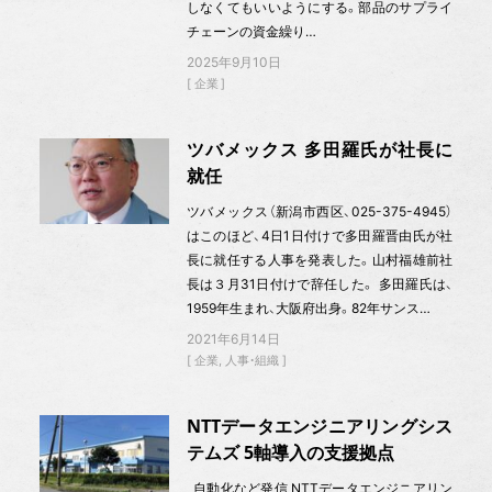
しなくてもいいようにする。部品のサプライ
チェーンの資金繰り…
2025年9月10日
企業
ツバメックス 多田羅氏が社長に
就任
ツバメックス（新潟市西区、025-375-4945）
はこのほど、4日1日付けで多田羅晋由氏が社
長に就任する人事を発表した。山村福雄前社
長は３月31日付けで辞任した。 多田羅氏は、
1959年生まれ、大阪府出身。82年サンス…
2021年6月14日
企業
人事・組織
NTTデータエンジニアリングシス
テムズ 5軸導入の支援拠点
自動化など発信 NTTデータエンジニアリン