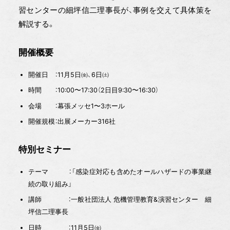
習センターの細坪信二理事長が、事例を交えて具体策を
解説する。
開催概要
開催日 ：11月5日㈮、6日㈯
時間 ：10:00〜17:30（2日目9:30〜16:30）
会場 ：幕張メッセ1〜3ホール
開催規模：出展メーカー316社
特別セミナー
テーマ ：「感染症対応も含めたオールハザードの事業継
続の取り組み」
講師 ：一般社団法人 危機管理教育&演習センター 細
坪信二理事長
日時 ：11月5日㈮