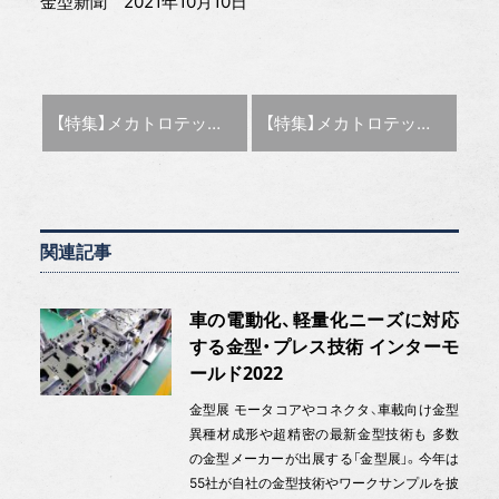
金型新聞 2021年10月10日
前の記事 :
次の記事 :
【特集】メカトロテックジャパン 〜注目34社の出展製品〜
【特集】メカトロテックジャパン2021 〜次世代を拓く新技術〜
関連記事
車の電動化、軽量化ニーズに対応
する金型・プレス技術 インターモ
ールド2022
金型展 モータコアやコネクタ、車載向け金型
異種材成形や超精密の最新金型技術も 多数
の金型メーカーが出展する「金型展」。今年は
55社が自社の金型技術やワークサンプルを披