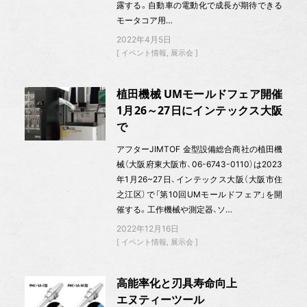
露する。自動車の電動化で成長が期待できる
モータコア用…
2022年4月5日
イベント情報
展示会
植田機械 UMモールドフェア開催
1月26～27日にインテックス大阪
で
アフターJIMTOF 金型設備総合商社の植田機
械（大阪府東大阪市、06-6743-0110）は2023
年1月26~27日、インテックス大阪（大阪市住
之江区）で「第10回UMモールドフェア」を開
催する。工作機械や測定器、ソ…
2022年12月16日
イベント情報
展示会
高能率化と刃具寿命向上
エヌティーツール