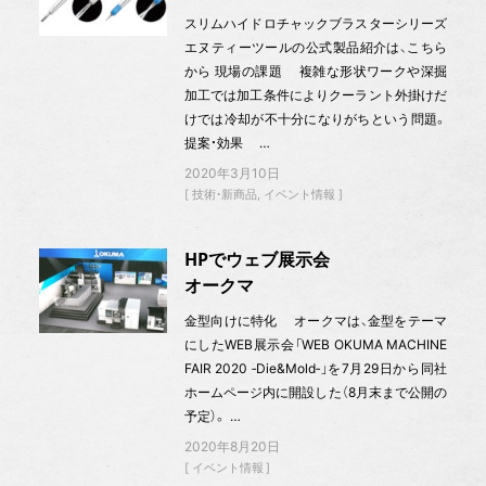
スリムハイドロチャックブラスターシリーズ
エヌティーツールの公式製品紹介は、こちら
から 現場の課題 複雑な形状ワークや深掘
加工では加工条件によりクーラント外掛けだ
けでは冷却が不十分になりがちという問題。
提案・効果 …
2020年3月10日
技術・新商品
イベント情報
HPでウェブ展示会
オークマ
金型向けに特化 オークマは、金型をテーマ
にしたWEB展示会「WEB OKUMA MACHINE
FAIR 2020 ‐Die&Mold‐」を7月29日から同社
ホームページ内に開設した（8月末まで公開の
予定）。 …
2020年8月20日
イベント情報