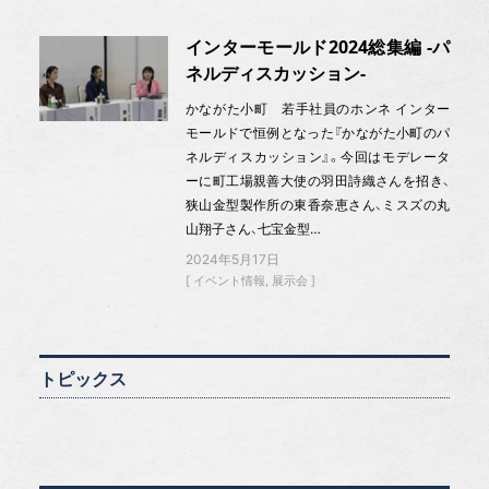
インターモールド2024総集編 -パ
ネルディスカッション-
かながた小町 若手社員のホンネ インター
モールドで恒例となった『かながた小町のパ
ネルディスカッション』。今回はモデレータ
ーに町工場親善大使の羽田詩織さんを招き、
狭山金型製作所の東香奈恵さん、ミスズの丸
山翔子さん、七宝金型…
2024年5月17日
イベント情報
展示会
トピックス