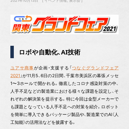
2021年10月13日
イベント情報
展示会
ロボや自動化、AI技術
ユアサ商事
が企画・支援する「
つなぐグランドフェア
2021
」が11月5、6日の2日間、千葉市美浜区の幕張メッセ
1〜3ホールで開かれる。徹底したコロナ感染対策の中、
人手不足などの製造業における様々な課題を設定し、そ
れぞれの解決策を提示する。特に今回は金型メーカーで
も課題となっている人手不足への対策を紹介。ロボット
を簡単に導入できるパッケージ製品や、製造業でのAI（人
工知能）の活用法などを披露する。