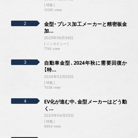
特集
12081 view
金型・プレス加工メーカーと精密板金
加...
2025年06月06日
インタビュー
7745 view
自動車金型、2024年秋に需要回復か
【特...
2024年02月05日
特集
7038 view
EV化が進む中、金型メーカーはどう動
く...
2023年04月05日
特集
6954 view