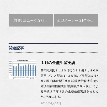
前の記事 :
次の記事 :
【特集】ユニークな社内制度
金型メーカー 21年4-9月期決算
関連記事
１月の金型生産実績
前年同月比８．９％増の２８８億７，８００
万円 プレス型は１・３％減、プラ型は１５・
９％増 日本金型工業会（会長牧野俊清氏）は、
経済産業省機械統計（従業員２０人以上）によ
る平成２７年１月の金型生産実績をまとめ
た。それによる…
2015年4月14日