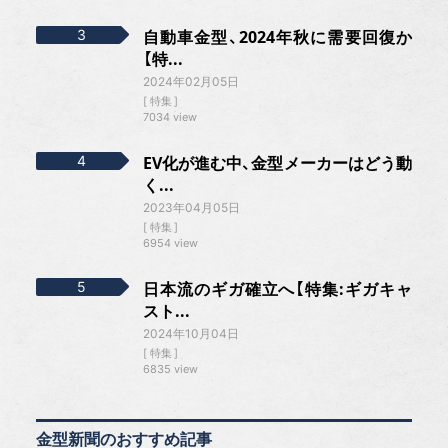
自動車金型、2024年秋に需要回復か
【特...
2024年02月05日
特集
7034 view
EV化が進む中、金型メーカーはどう動
く...
2023年04月05日
特集
6954 view
日本流のギガ確立へ【特集:ギガキャ
スト...
2024年10月04日
特集
6835 view
金型新聞のおすすめ記事