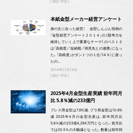
統計・市況
本紙金型メーカー経営アンケート
身の丈に合った経営！ 金型しんぶん恒例の
「金型経営アンケート２０１４」の《競争力を
維持していく上で重要なテーマ》のベスト３
は「高精度」「短納期」「得意先との連携」になっ
た。「高精度」がダントツの１位（14％）に座っ
たの…
2014年11月14日
統計・市況
2025年4月金型生産実績 前年同月
比 5.8％減の233億円
プレス用金型は7.8%減、プラ用金型は10.9%
減 2025年4月の金型生産は、前年同月比
5.8％減の233億4,284万円となった。前月比
では30.5％の大幅減となった。数量は前年同