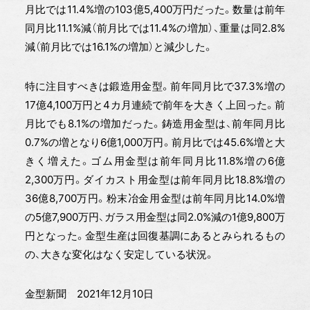
月比では11.4%増の103億5,400万円だった。数量は前年
同月比11.1%減（前月比では11.4%の増加）、重量は同2.8%
減（前月比では16.1%の増加）と減少した。
特に注目すべきは鍛造用金型。前年同月比で37.3%増の
17億4,100万円と4カ月連続で前年を大きく上回った。前
月比でも8.1%の増加だった。鋳造用金型は、前年同月比
0.7%の増となり6億1,000万円。前月比では45.6%増と大
きく増えた。ゴム用金型は前年同月比11.8%増の6億
2,300万円。ダイカスト用金型は前年同月比18.8%増の
36億8,700万円。粉末冶金用金型は前年同月比14.0%増
の5億7,900万円、ガラス用金型は同2.0%減の1億9,800万
円となった。金型生産は回復基調にあるとみられるもの
の、大きな変化はなく安定している状況。
金型新聞 2021年12月10日