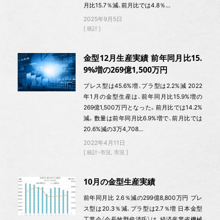
月比15.7％減、前月比では4.8％…
2025年9月5日
統計
金型12月生産実績 前年同月比15.
9%増の269億1,500万円
プレス型は45.6%増、プラ型は2.2%減 2022
年1月の金型生産は、前年同月比15.9%増の
269億1,500万円となった。前月比では14.2%
減。数量は前年同月比6.9%増で、前月比では
20.6%減の3万4,708…
2022年4月11日
統計・市況
市況
10月の金型生産実績
前年同月比 2.6％減の299億8,800万円 プレ
ス型は20.3％減、プラ型は2.7％増 日本金型
工業会（会長牧野俊清氏）は、経済産業省機械