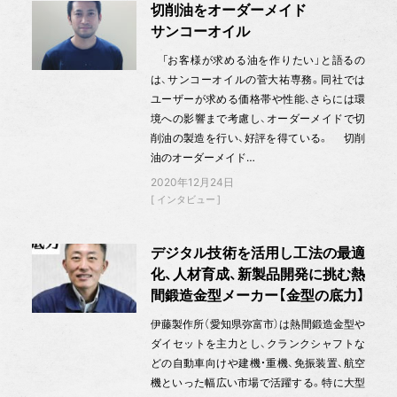
切削油をオーダーメイド
サンコーオイル
「お客様が求める油を作りたい」と語るの
は、サンコーオイルの菅大祐専務。同社では
ユーザーが求める価格帯や性能、さらには環
境への影響まで考慮し、オーダーメイドで切
削油の製造を行い、好評を得ている。 切削
油のオーダーメイド…
2020年12月24日
インタビュー
デジタル技術を活用し工法の最適
化、人材育成、新製品開発に挑む熱
間鍛造金型メーカー【金型の底力】
伊藤製作所（愛知県弥富市）は熱間鍛造金型や
ダイセットを主力とし、クランクシャフトな
どの自動車向けや建機・重機、免振装置、航空
機といった幅広い市場で活躍する。特に大型