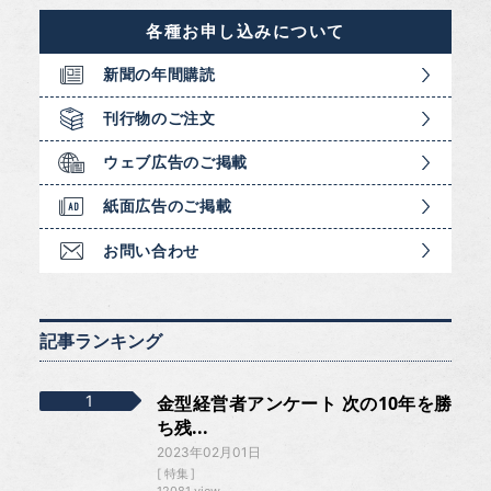
各種お申し込みについて
新聞の年間購読
刊行物のご注文
ウェブ広告のご掲載
紙面広告のご掲載
お問い合わせ
記事ランキング
金型経営者アンケート 次の10年を勝
ち残...
2023年02月01日
特集
12081 view