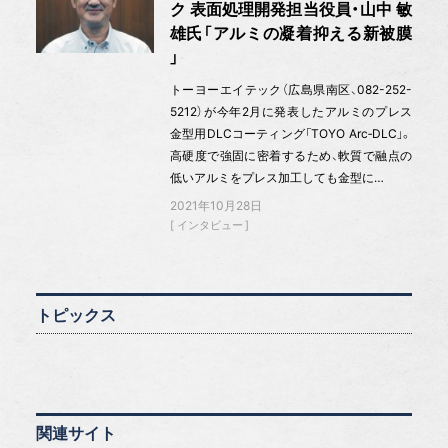
ク 表面処理開発担当役員・山中 敏
雄氏「アルミの凝着抑える新被膜
」
トーヨーエイテック（広島県南区、082-252-
5212）が今年2月に発表したアルミのプレス
金型用DLCコーティング「TOYO Arc‐DLC」。
高硬度で強固に密着するため、軟質で融点の
低いアルミをプレス加工しても金型に…
2021年10月28日
インタビュー
トピックス
関連サイト