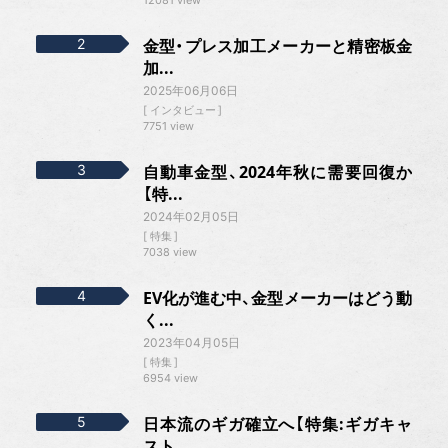
金型・プレス加工メーカーと精密板金
加...
2025年06月06日
インタビュー
7751 view
自動車金型、2024年秋に需要回復か
【特...
2024年02月05日
特集
7038 view
EV化が進む中、金型メーカーはどう動
く...
2023年04月05日
特集
6954 view
日本流のギガ確立へ【特集:ギガキャ
スト...