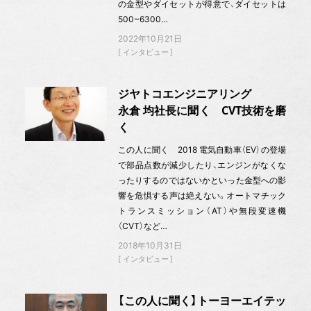
の金型やダイセットが得意で、ダイセットは
500~6300…
2022年10月21日
インタビュー
ジヤトコエンジニアリング
永倉 均社長に聞く CVT技術を磨
く
この人に聞く 2018 電気自動車（EV）の登場
で部品点数が減少したり、エンジンがなくな
ったりするのではないかといった金型への影
響を危惧する声は絶えない。オートマチック
トランスミッション（AT）や無段変速機
（CVT）など…
2018年10月31日
インタビュー
【この人に聞く】トーヨーエイテッ