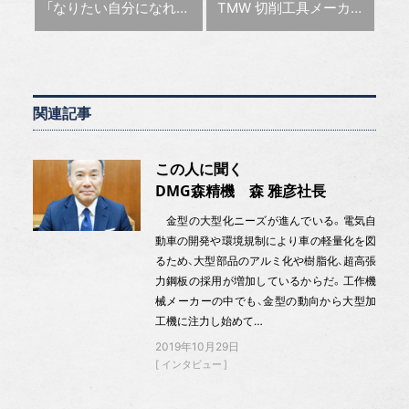
前の記事 :
次の記事 :
「なりたい自分になれるかも」金型メーカーに就職した女性広報
TMW 切削工具メーカーと挑む金型製造の効率化【Innovation〜革新に挑む〜vol.1】
関連記事
この人に聞く
DMG森精機 森 雅彦社長
金型の大型化ニーズが進んでいる。電気自
動車の開発や環境規制により車の軽量化を図
るため、大型部品のアルミ化や樹脂化、超高張
力鋼板の採用が増加しているからだ。工作機
械メーカーの中でも、金型の動向から大型加
工機に注力し始めて…
2019年10月29日
インタビュー