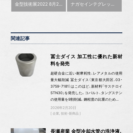
前の記事 :
次の記事 :
金型技術展2022 8月26日、産創館で
ナガセインテグレックス 設置面寸法1/2の平面研削盤を発表
関連記事
冨士ダイス 加工性に優れた新材
料を発売
超硬合金に近い耐摩耗性、レアメタルの使用
量大幅削減 冨士ダイス（東京都大田区、03・
3759・7181）はこのほど、新材料「サステロイ
STN30」を発売した。コバルト、タングステン
の使用量を9割削減。鋼程度の比重のため…
2026年2月20日
企業
技術・新商品
長瀬産業 金型冷却水管の洗浄液、