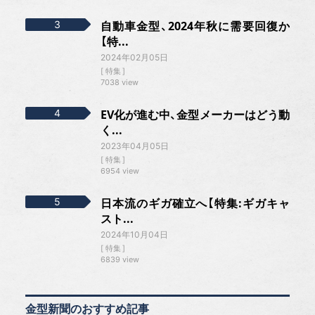
自動車金型、2024年秋に需要回復か
【特...
2024年02月05日
特集
7038 view
EV化が進む中、金型メーカーはどう動
く...
2023年04月05日
特集
6954 view
日本流のギガ確立へ【特集:ギガキャ
スト...
2024年10月04日
特集
6839 view
金型新聞のおすすめ記事