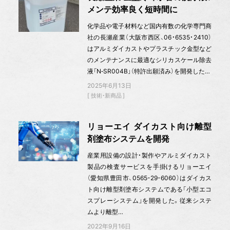
メンテ効率良く短時間に
化学品や電子材料など国内有数の化学専門商
社の長瀬産業（大阪市西区、06・6535・2410）
はアルミダイカストやプラスチック金型など
のメンテナンスに最適なシリカスケール除去
液「N‐SR004B」（特許出願済み）を開発した…
2025年6月13日
技術・新商品
リョーエイ ダイカスト向け離型
剤塗布システムを開発
産業用設備の設計・製作やアルミダイカスト
製品の検査サービスを手掛けるリョーエイ
（愛知県豊田市、0565-29-6060）はダイカス
ト向け離型剤塗布システムである「小型エコ
スプレーシステム」を開発した。従来システ
ムより離型…
2022年9月16日