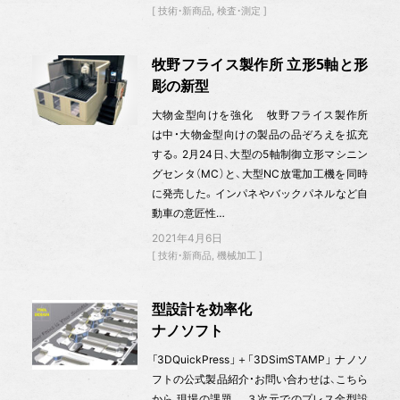
技術・新商品
検査・測定
牧野フライス製作所 立形5軸と形
彫の新型
大物金型向けを強化 牧野フライス製作所
は中・大物金型向けの製品の品ぞろえを拡充
する。2月24日、大型の5軸制御立形マシニン
グセンタ（MC）と、大型NC放電加工機を同時
に発売した。インパネやバックパネルなど自
動車の意匠性…
2021年4月6日
技術・新商品
機械加工
型設計を効率化
ナノソフト
「3DQuickPress」＋「3DSimSTAMP」 ナノソ
フトの公式製品紹介・お問い合わせは、こちら
から 現場の課題 ３次元でのプレス金型設