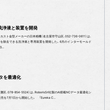
洗浄液と装置を開発
スト金型メーカーの日本精機（名古屋市守山区、052・736・0611）は、
を除去できる洗浄液と専用装置を開発した。6月のインターモールド
効…
ータを最適化
東灘区、078-854-5524）は、RoborisSrl社製のAI搭載NCデータ最適化シ
」の販売を7月1日から開始した。 「Eureka C…