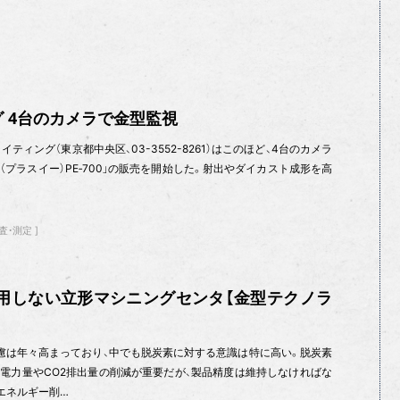
 4台のカメラで金型監視
ティング（東京都中央区、03-3552-8261）はこのほど、4台のカメラ
E（プラスイー）PE‐700」の販売を開始した。射出やダイカスト成形を高
査・測定
使用しない立形マシニングセンタ【金型テクノラ
配慮は年々高まっており、中でも脱炭素に対する意識は特に高い。脱炭素
電力量やCO2排出量の削減が重要だが、製品精度は維持しなければな
エネルギー削…