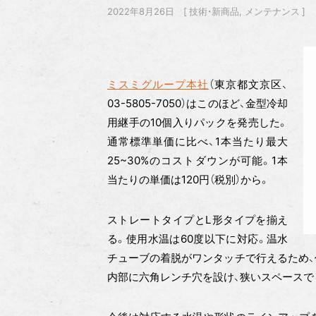
2022年8月26日
技術・新商品
メンテナンス
ミスミグループ本社
（東京都文京区、
03-5805-7050）はこのほど、金型冷却
用継手の10個入りパックを発売した。
通常標準単価に比べ、1本当たり最大
25~30%のコストダウンが可能。1本
当たりの単価は120円（税別）から。
ストレートタイプとL形タイプを揃え
る。使用水温は60度以下に対応。温水
チューブの着脱がワンタッチで行えるため、
内部に六角レンチ穴を設け、狭いスペースで