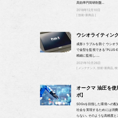
高効率円筒研削盤…
2018年12月10日
技術・新商品
ウシオライティング
成形トラブルを防ぐ ウシオライ
で金型を監視できる「PLUS‐
精細に監視し、…
2021年10月26日
メンテナンス
技術・新商品
検
オークマ 油圧を
ボ】
SDGsを目指した環境への
社会を実現するためには消費
らない。そのような高精度と