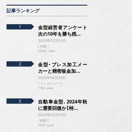
記事ランキング
金型経営者アンケート
次の10年を勝ち残...
2023年02月01日
特集
12081 view
金型・プレス加工メー
カーと精密板金加...
2025年06月06日
インタビュー
7742 view
自動車金型、2024年秋
に需要回復か【特...
2024年02月05日
特集
7037 view