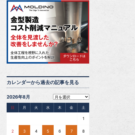
カレンダーから過去の記事を見る
2026年8月
日
月
火
水
木
金
土
1
2
3
4
5
6
7
8