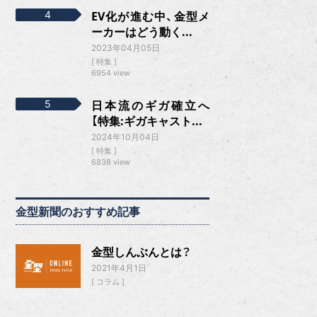
EV化が進む中、金型メ
ーカーはどう動く...
2023年04月05日
特集
6954 view
日本流のギガ確立へ
【特集:ギガキャスト...
2024年10月04日
特集
6838 view
金型新聞のおすすめ記事
金型しんぶんとは？
2021年4月1日
コラム