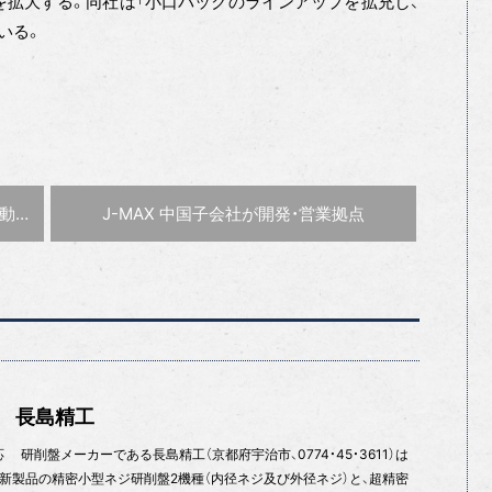
拡大する。同社は「小口パックのラインアップを拡充し、
いる。
次の記事 :
ボ］
J-MAX 中国子会社が開発・営業拠点
表 長島精工
研削盤メーカーである長島精工（京都府宇治市、0774・45・3611）は
18で新製品の精密小型ネジ研削盤2機種（内径ネジ及び外径ネジ）と、超精密