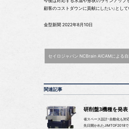
今後は対応する水温や形状のラインアップを
顧客のコストダウンに貢献にしたい」として
金型新聞 2022年8月10日
前の記事 :
セイロジャパン NCBrain AICAMによる自動軌跡作成［金型テクノラ
関連記事
研削盤3機種を発
省スペース設計・自動化も対応 
先日開かれたJIMTOF20