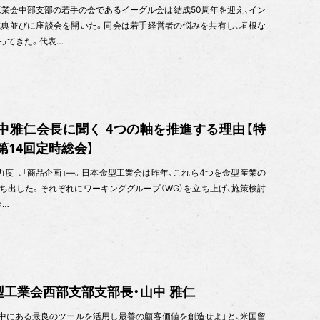
工業会中部支部の若手の会であるイーグル会は結成50周年を迎え、イン
典並びに座談会を開いた。同会は若手経営者の悩みを共有し、垣根な
ってきた。代表…
中雅仁会長に聞く 4つの軸を推進する理由【特
第14回定時総会】
「魅力度」、「商品企画」—。日本金型工業会は昨年、これら4つを金型産業の
ち出した。それぞれにワーキンググループ（WG）を立ち上げ、施策検討
つ…
型工業会西部支部支部長・山中 雅仁
中にある最良のツールを活用し最善の顧客価値を創造せよ」と、米国留