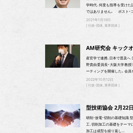
学時代、何度も指導を受けた
ではありません。 ポスト・
2021年1月19日
行政・団体
業界団体
AM研究会 キック
産官学で連携、日本で普及へ 
野貴由委員長・大阪大学教授）
ーティングを開催した。会員
2022年10月12日
行政・団体
業界団体
型技術協会 2月2
研削・放電・切削の基礎知識 型技
工、切削加工の基礎をテーマ
加工は成型を繰り返し…