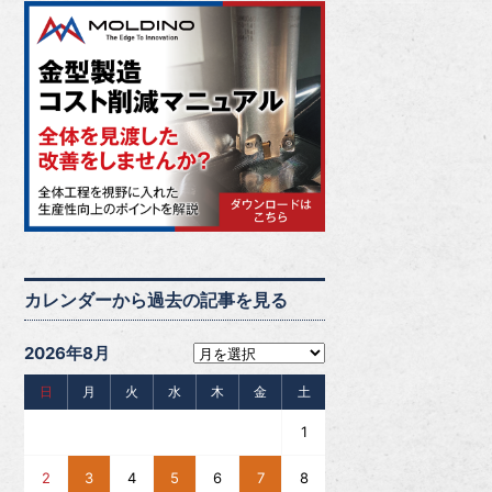
カレンダーから過去の記事を見る
2026年8月
日
月
火
水
木
金
土
1
2
3
4
5
6
7
8