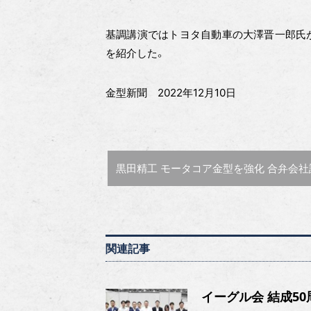
基調講演ではトヨタ自動車の大澤晋一郎氏
を紹介した。
金型新聞 2022年12月10日
前の記事 :
黒田精工 モータコア金型を強化 合弁会社設立、工場
関連記事
イーグル会 結成5