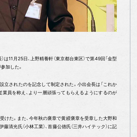
）は11月25日、上野精養軒（東京都台東区）で第49回「金型
が参加した。
業会が設立されたのを記念して制定された。小出会長は「これか
従業員を称え、より一層頑張ってもらえるようにするのが
を受けた。また、今年秋の褒章で黄綬褒章を受章した大野和
伊藤清光氏（小林工業）、首藤公徳氏（三井ハイテック）に記