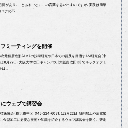
記憶があり、ことあるごとにこの言葉を思い出すのですが、実践は簡単
コロナの不…
オフミーティングを開催
3次元積層造形（AM）の技術研究や日本での普及を目指すAM研究会（中
は8月29日、大阪大学吹田キャンパス（大阪府吹田市）でキックオフミ
をは…
2日にウェブで講習会
術協会（横浜市中区、045-224-6081）は2月22日、研削加工や放電加
に、金型加工に必要な技術や知識を紹介するウェブ講習会を開く。 研削