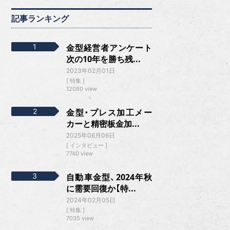
記事ランキング
金型経営者アンケート
次の10年を勝ち残...
2023年02月01日
特集
12080 view
金型・プレス加工メー
カーと精密板金加...
2025年06月06日
インタビュー
7740 view
自動車金型、2024年秋
に需要回復か【特...
2024年02月05日
特集
7035 view