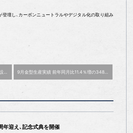
が登壇し、カーボンニュートラルやデジタル化の取り組み
次の記事 :
増設
9月金型生産実績 前年同月比11.4％増の348億8600万円
0周年迎え、記念式典を開催