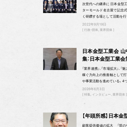
次世代への継承に 日本金型
ターモールド名古屋で記念式
く研鑽する場として活動を行
2022年9月19日
行政・団体
業界団体
日本金型工業会 山
集：日本金型工業会
「業界連携」、「市場拡大」、
稼ぐ力向上の推進軸として打
や事業活動を進めている。4
2026年6月3日
特集
インタビュー
業界団体
【年頭所感】日本金
顧客提供価値の拡大 「世の