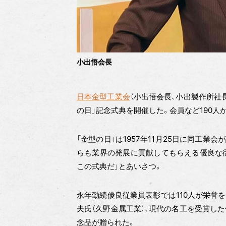
小出悟会長
日本金型工業会
（小出悟会長、小出製作所社長
の日」記念式典を開催した。会員など190人
「金型の日」は1957年11月25日に同工
らも業界の発展に貢献してもらえる優良な
この式典だ」とあいさつ。
永年勤続優良従業員表彰では110人が栄誉
夫氏（久野金属工業）、現代の名工を受賞した
念品が贈られた。