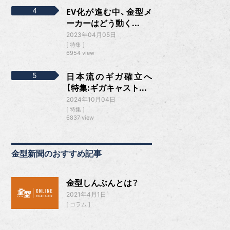
EV化が進む中、金型メ
ーカーはどう動く...
2023年04月05日
特集
6954 view
日本流のギガ確立へ
【特集:ギガキャスト...
2024年10月04日
特集
6837 view
金型新聞のおすすめ記事
金型しんぶんとは？
2021年4月1日
コラム