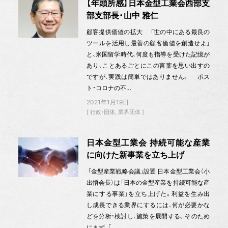
【年頭所感】日本金型工業会西部支
部支部長・山中 雅仁
顧客提供価値の拡大 「世の中にある最良の
ツールを活用し最善の顧客価値を創造せよ」
と、米国留学時代、何度も指導を受けた記憶が
あり、ことあるごとにこの言葉を思い出すの
ですが、実践は簡単ではありません。 ポス
ト・コロナの不…
2021年1月19日
行政・団体
業界団体
日本金型工業会 持続可能な産業
に向けた新事業を立ち上げ
「金型産業戦略会議」設置 日本金型工業会（小
出悟会長）は「日本の金型産業を持続可能な産
業にする事業」を立ち上げた。利益を生み出
し成長できる業界にするには、何が必要かな
どを分析・検討し、施策を展開する。そのため
にまず、「…