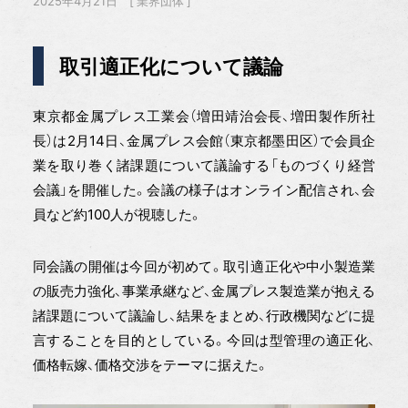
2025年4月21日
業界団体
取引適正化について議論
東京都金属プレス工業会（増田靖治会長、増田製作所社
長）は2月14日、金属プレス会館（東京都墨田区）で会員企
業を取り巻く諸課題について議論する「ものづくり経営
会議」を開催した。会議の様子はオンライン配信され、会
員など約100人が視聴した。
同会議の開催は今回が初めて。取引適正化や中小製造業
の販売力強化、事業承継など、金属プレス製造業が抱える
諸課題について議論し、結果をまとめ、行政機関などに提
言することを目的としている。今回は型管理の適正化、
価格転嫁、価格交渉をテーマに据えた。