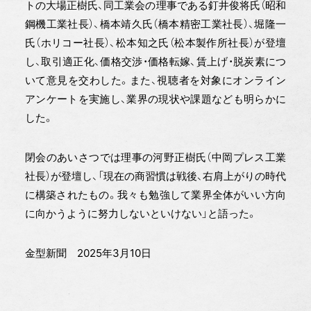
トの大場正樹氏、同工業会の理事である釘井俊将氏（昭和
鋼機工業社長）、橋本靖久氏（橋本精密工業社長）、堀隆一
氏（ホリコー社長）、松本知之氏（松本製作所社長）が登壇
し、取引適正化、価格交渉・価格転嫁、賃上げ・脱炭素につ
いて意見を交わした。また、視聴者を対象にオンライン
アンケートを実施し、業界の現状や課題なども明らかに
した。
閉会のあいさつでは理事の河野正樹氏（中岡プレス工業
社長）が登壇し、「現在の商習慣は戦後、右肩上がりの時代
に構築されたもの。我々も勉強して業界全体がいい方向
に向かうように努力しないといけない」と語った。
金型新聞 2025年3月10日