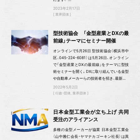
2023年2月17日
業界団体
型技術協会 「金型産業とDXの最
前線」テーマにセミナー開催
オンラインで5月26日 型技術協会（横浜市中
区、045-224-6081）は5月26日、オンライン
で「金型産業とDXの最前線」をテーマに型技
術セミナーを開く。DXに取り組んでいる金型
や自動車メーカーらの技術者を招き、最新…
2022年5月2日
行政・団体
業界団体
日本金型工業会が立ち上げ 共同
受注のアライアンス
多種の金型メーカーが協業 日本金型工業会
（山中雅仁会長・ヤマナカゴーキン社長）は異