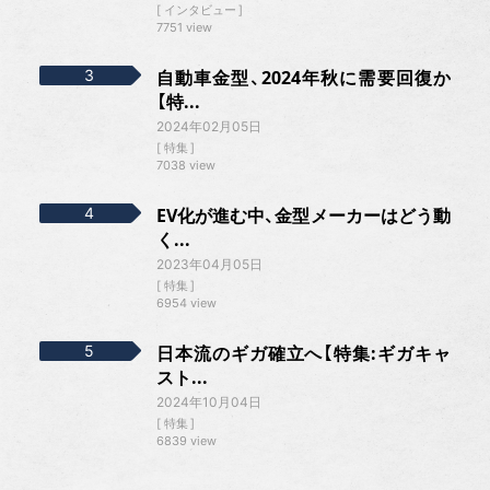
インタビュー
7751 view
自動車金型、2024年秋に需要回復か
【特...
2024年02月05日
特集
7038 view
EV化が進む中、金型メーカーはどう動
く...
2023年04月05日
特集
6954 view
日本流のギガ確立へ【特集:ギガキャ
スト...
2024年10月04日
特集
6839 view