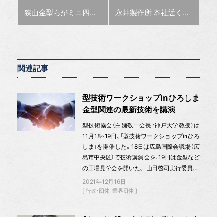
前の記事 :
次の記事 :
狭山金型らがミニ四駆大会を開催
永井製作所 本社近くに新拠点設立
関連記事
型技術ワークショップinひろしま
金型関連の最新技術を講演
型技術協会（白瀬敬一会長・神戸大学教授）は
11月18~19日、「型技術ワークショップinひろ
しま」を開催した。18日は広島国際会議場（広
島市中央区）で技術講演会を、19日は金型など
の工場見学会を開いた。 山田啓司実行委員…
2021年12月16日
行政・団体
業界団体