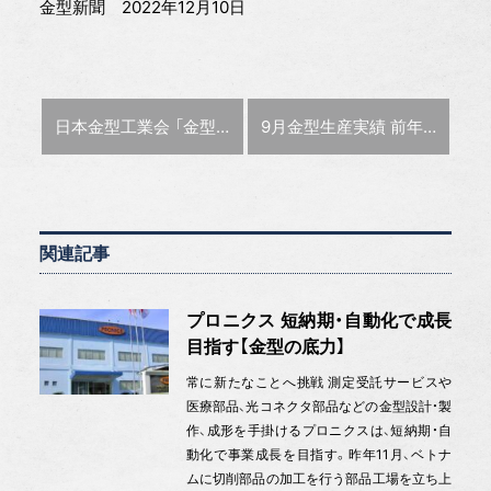
金型新聞 2022年12月10日
前の記事 :
次の記事 :
日本金型工業会 「金型の日」記念式典 優良従業員110人を表彰
9月金型生産実績 前年同月比11.4％増の348億8600万円
関連記事
プロニクス 短納期・自動化で成長
目指す【金型の底力】
常に新たなことへ挑戦 測定受託サービスや
医療部品、光コネクタ部品などの金型設計・製
作、成形を手掛けるプロニクスは、短納期・自
動化で事業成長を目指す。昨年11月、ベトナ
ムに切削部品の加工を行う部品工場を立ち上