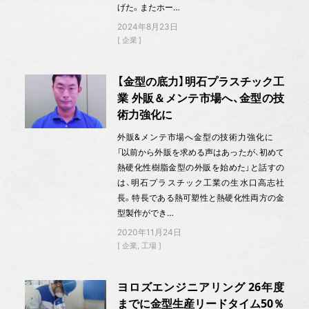
げた。またホー…
2024年8月23日
企業
【金型の底力】明石プラスチック工
業 外販＆メンテ市場へ、金型の技
術力強化に
外販&メンテ市場へ金型の技術力強化に
「以前から外販を求める声はあったが、初めて
熱硬化性樹脂金型の外販を始めた」と話すの
は、明石プラスチック工業の生水口高志社
長。特長である熱可塑性と熱硬化性両方の金
型製作ができ…
2020年11月24日
企業
工場
ヨロズエンジニアリング 26年度
までに金型生産リードタイム50％