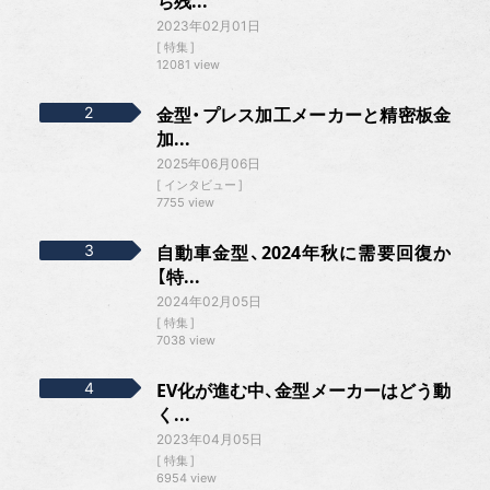
ち残...
2023年02月01日
特集
12081 view
金型・プレス加工メーカーと精密板金
加...
2025年06月06日
インタビュー
7755 view
自動車金型、2024年秋に需要回復か
【特...
2024年02月05日
特集
7038 view
EV化が進む中、金型メーカーはどう動
く...
2023年04月05日
特集
6954 view