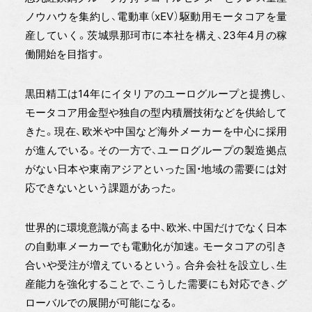
ノウハウを集約し、電動車（xEV）駆動用モータコアを量
産していく。茨城県那珂市に本社を構え、23年4月の稼
働開始を目指す。
黒田精工は14年にイタリアのユーログループと提携し、
モータコア用金型や独自の型内積層技術などを供給して
きた。現在、欧米や中国など海外メーカーを中心に採用
が進んでいる。その一方で、ユーログループの製造拠点
がない日本や東南アジアといった国・地域の需要には対
応できないという課題があった。
世界的に環境意識が高まる中、欧米、中国だけでなく日本
の自動車メーカーでも電動化が加速。モータコアの引き
合いや受注が増えているという。合弁会社を設立し、生
産能力を強化することで、こうした需要にも対応でき、グ
ローバルでの展開が可能になる。