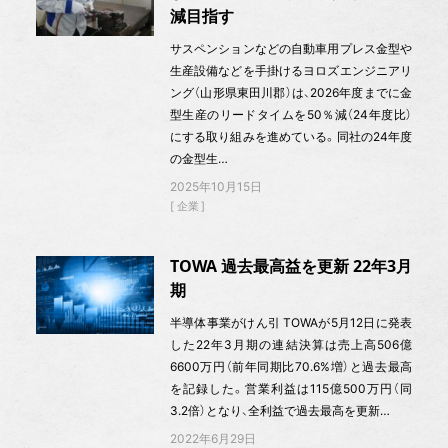
減目指す
サスペンションなどの自動車用プレス金型や
生産設備などを手掛けるヨロズエンジニアリ
ング（山形県東田川郡）は、2026年度までに金
型生産のリードタイムを50％減（24年度比）
にする取り組みを進めている。同社の24年度
の金型生…
2025年10月15日
企業
TOWA 過去最高益を更新 22年3月
期
半導体事業がけん引 TOWAが5月12日に発表
した22年3月期の連結決算は売上高506億
6600万円（前年同期比70.6%増）と過去最高
を記録した。営業利益は115億500万円（同
3.2倍）となり、全利益で過去最高を更新…
2022年6月29日