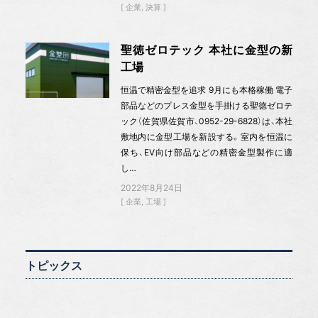
企業
決算
聖徳ゼロテック 本社に金型の新
工場
恒温で精密金型を追求 9月にも本格稼働 電子
部品などのプレス金型を手掛ける聖徳ゼロテ
ック（佐賀県佐賀市、0952-29-6828）は、本社
敷地内に金型工場を新設する。室内を恒温に
保ち、EV向け部品などの精密金型製作に適
し…
2022年8月24日
企業
工場
トピックス