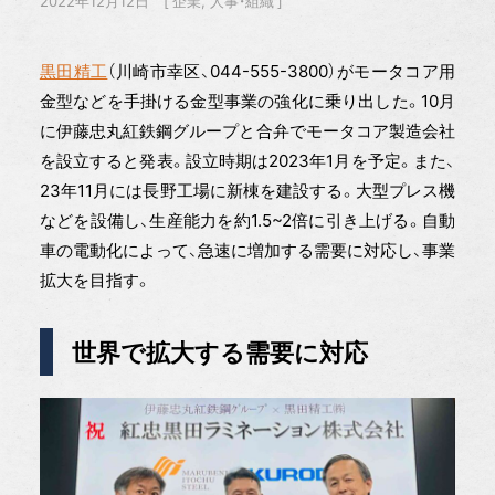
2022年12月12日
企業
人事・組織
黒田精工
（川崎市幸区、044-555-3800）がモータコア用
金型などを手掛ける金型事業の強化に乗り出した。10月
に伊藤忠丸紅鉄鋼グループと合弁でモータコア製造会社
を設立すると発表。設立時期は2023年1月を予定。また、
23年11月には長野工場に新棟を建設する。大型プレス機
などを設備し、生産能力を約1.5~2倍に引き上げる。自動
車の電動化によって、急速に増加する需要に対応し、事業
拡大を目指す。
世界で拡大する需要に対応