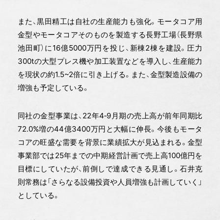
また、黒田精工は自社の生産能力も強化。モータコア用
金型やモータコアそのものを製造する長野工場（長野県
池田町）に16億5000万円を投じ、新棟2棟を建設。圧力
300tの大型プレス機や加工装置などを導入し、生産能力
を現状の約1.5~2倍に引き上げる。また、金型製造設備の
増強も予定している。
同社の金型事業は、22年4‐9月期の売上高が前年同期比
72.0%増の44億3400万円と大幅に伸長。今後もモータ
コアの旺盛な需要を背景に業績拡大が見込まれる。金型
事業部では25年までの中期経営計画で売上高100億円を
目標にしていたが、前倒しで達成できる見通し。石井克
則常務は「さらなる設備投資や人員増強も計画していく」
としている。