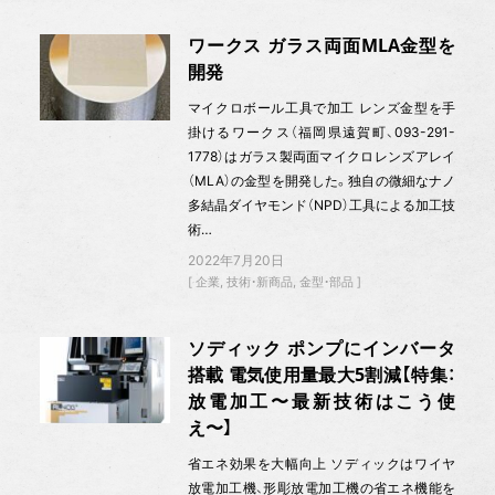
ワークス ガラス両面MLA金型を
開発
マイクロボール工具で加工 レンズ金型を手
掛けるワークス（福岡県遠賀町、093-291-
1778）はガラス製両面マイクロレンズアレイ
（MLA）の金型を開発した。独自の微細なナノ
多結晶ダイヤモンド（NPD）工具による加工技
術…
2022年7月20日
企業
技術・新商品
金型・部品
ソディック ポンプにインバータ
搭載 電気使用量最大5割減【特集：
放電加工〜最新技術はこう使
え〜】
省エネ効果を大幅向上 ソディックはワイヤ
放電加工機、形彫放電加工機の省エネ機能を