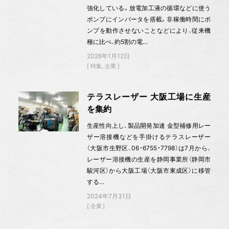
強化している。放電加工液の循環などに使う
ポンプにインバータを搭載。非稼働時間にポ
ンプを動作させないことなどにより、従来機
種に比べ、約5割の電…
2026年1月12日
特集
企業
テラスレーザー 大阪工場に生産
を集約
生産性向上し、製品開発加速 金型補修用レー
ザー溶接機などを手掛けるテラスレーザー
（大阪市生野区、06・6755・7798）は7月から、
レーザー溶接機の生産を静岡事業所（静岡市
駿河区）から大阪工場（大阪市東成区）に移管
する…
2024年7月31日
企業