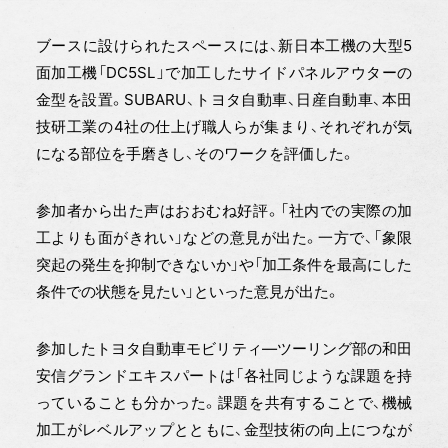
ブースに設けられたスペースには、新日本工機の大型5
面加工機「DC5SL」で加工したサイドパネルアウターの
金型を設置。SUBARU、トヨタ自動車、日産自動車、本田
技研工業の4社の仕上げ職人らが集まり、それぞれが気
になる部位を手磨きし、そのワークを評価した。
参加者から出た声はおおむね好評。「社内での実際の加
工よりも面がきれい」などの意見が出た。一方で、「象限
突起の発生を抑制できないか」や「加工条件を最高にした
条件での状態を見たい」といった意見が出た。
参加したトヨタ自動車モビリティ—ツーリング部の和田
安信グランドエキスパートは「各社同じような課題を持
っていることも分かった。課題を共有することで、機械
加工がレベルアップとともに、金型技術の向上につなが