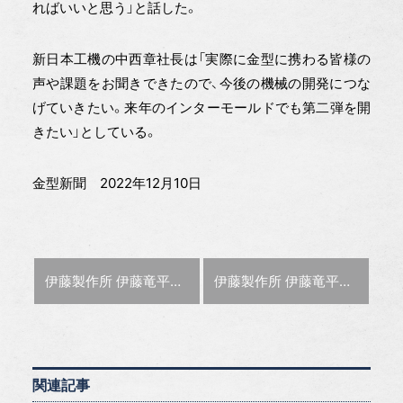
ればいいと思う」と話した。
新日本工機の中西章社長は「実際に金型に携わる皆様の
声や課題をお聞きできたので、今後の機械の開発につな
げていきたい。来年のインターモールドでも第二弾を開
きたい」としている。
金型新聞 2022年12月10日
前の記事 :
次の記事 :
伊藤製作所 伊藤竜平氏が社長に就任
伊藤製作所 伊藤竜平氏が社長に就任
関連記事