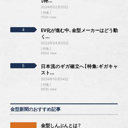
【特...
2024年02月05日
特集
7034 view
EV化が進む中、金型メーカーはどう動
く...
2023年04月05日
特集
6954 view
日本流のギガ確立へ【特集:ギガキャ
スト...
2024年10月04日
特集
6835 view
金型新聞のおすすめ記事
金型しんぶんとは？