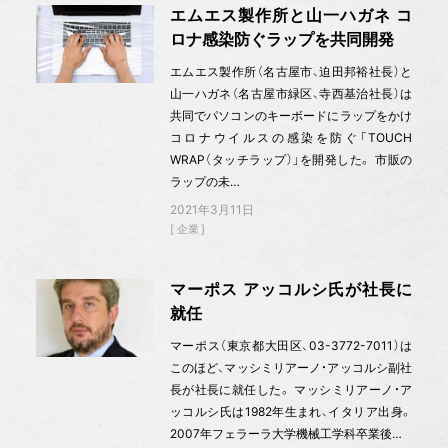
エムエス製作所と山一ハガネ コ
ロナ感染防ぐラップを共同開発
エムエス製作所（名古屋市、迫田邦裕社長）と
山一ハガネ（名古屋市緑区、寺西基治社長）は
共同でパソコンのキーボードにラップをかけ
コロナウイルスの感染を防ぐ「TOUCH
WRAP（タッチラップ）」を開発した。 市販の
ラップの未…
2021年3月11日
企業
マーポス アッコルシ氏が社長に
就任
マーポス（東京都大田区、03-3772-7011）は
このほど、マッシミリアーノ・アッコルシ副社
長が社長に就任した。 マッシミリアーノ・ア
ッコルシ氏は1982年生まれ、イタリア出身。
2007年フェラーラ大学機械工学科卒業後…