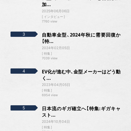
加...
2025年06月06日
インタビュー
7760 view
自動車金型、2024年秋に需要回復か
【特...
2024年02月05日
特集
7039 view
EV化が進む中、金型メーカーはどう動
く...
2023年04月05日
特集
6954 view
日本流のギガ確立へ【特集:ギガキャ
スト...
2024年10月04日
特集