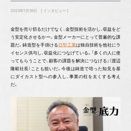
2023年1月16日
インタビュー
金型を売り切るだけでなく、金型技術を活かし、収益をど
う安定化させるかー。金型メーカーにとって普遍的な課
題だ。鋳造型を手掛ける
日型工業
は独自技術を他社にラ
イセンス供与し、収益化につなげている。「多くの人に使
ってもらうことで、顧客の課題を解決につなげる」（渡辺
隆範社長）ことも狙いだ。今後は鋳造で培った知見を基
にダイカスト型への参入し、事業の柱を太くする考え
だ。