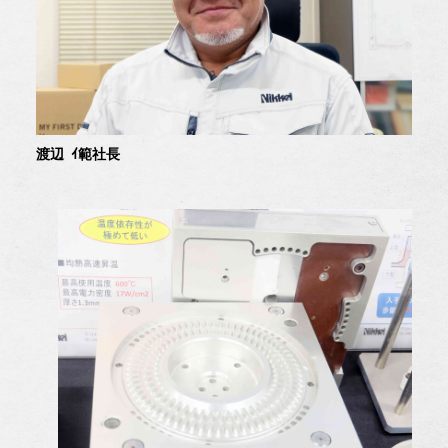
渡辺 ｲ範社長