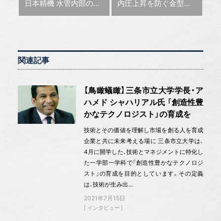
前の記事 :
次の記事 :
日本精機 水管内部の形状を崩さない化学研磨液を開発
内圧上昇を防ぐ金型を流動解析で実現 プラモール精工【金型テクノラボ】
関連記事
【鳥瞰蟻瞰】三条市立大学学長・ア
ハメド シャハリアル氏 「創造性豊
かなテクノロジスト」の育成を
技術とその価値を理解し市場を創る人を育成
企業と共に未来考える場に 三条市立大学は、
4月に開学した、技術とマネジメントに特化し
た一学部一学科で「創造性豊かなテクノロジ
スト」の育成を目的としています。その定義
は、技術が生み出…
2021年7月15日
インタビュー