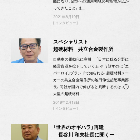
能になり、金型への適用領域の可能性が広が
ってきたこと。ま…
2021年8月19日
インタビュー
スペシャリスト
超硬材料 共立合金製作所
自動車の電動化に商機 「日本に残る分野に
経営資源を投下していく」。そう話すのは「エ
バーロイ」ブランドで知られる、超硬材料メー
カーの共立合金製作所の池田伸也超硬事業部
長。同社が国内で伸びると判断するのは、①
大型の超硬材料…
2019年2月18日
インタビュー
「世界のオギハラ」再建
－長谷川 和夫社長に聞くー