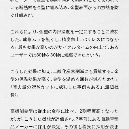
いる断熱材を金型に組み込み、金型表面からの放熱を防
ぐ仕組みだ。
これらにより、金型の内部温度を一定にすることに成功
した。成形ムラを無くし、精度向上、バリレスにつなが
る。最も効果が高いのがサイクルタイムの向上で、ある
ユーザーでは80秒を30秒に短縮できたという。
こうした効果に加え、二酸化炭素削減にも貢献する。金
型の保温効果が高く、金型を温める回数が減るためだ。
「電力量の25%カットに成功した事例もある」（渡辺社
長）。
高機能金型は従来の金型に比べ、「2割程度高くなった
が」が、こうした機能が評価され、3年前にある自動車部
品メーカーに採用が決定。その後も着実に採用が決ま