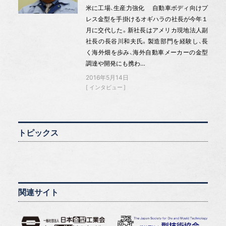
米に工場、生産力強化 自動車ボディ向けプ
レス金型を手掛けるオギハラの社長が今年１
月に交代した。新社長はアメリカ現地法人副
社長の長谷川和夫氏。製造部門を経験し、長
く海外畑を歩み、海外自動車メーカーの金型
調達や開発にも携わ…
2016年5月14日
インタビュー
トピックス
関連サイト