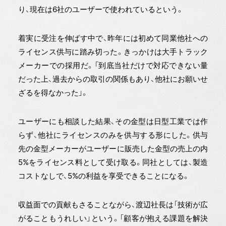
り、現在は6社のユーザーで使われているという。
着実に受注を伸ばす中で、昨年には初めて同業他社への
ライセンス供与に踏み切った。きっかけは大手トラック
メーカーでの採用だ。「到底当社だけで対応できない量
だった上、過去からの取引の関係もあり、他社にお願いせ
ざるを得なかった」。
ユーザーにも相談した結果、その金型は日型工業では作
らず、他社にライセンスのみを供与する形にした。供与
先の金型メーカーがユーザーに販売した金型の売上の内
5%をライセンス料として受け取る。同社としては、製造
コストなしで、5%の利益を享受できることになる。
収益面での貢献もさることながら、渡辺社長は「技術が広
がることもうれしい」という。「顧客が抱える課題を解決