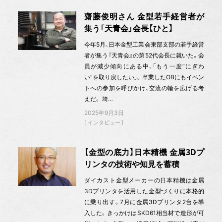
齋藤俊明さん 金型若手経営者が
集う「天青会」会長【ひと】
今年5月、日本金型工業会東部支部の若手経営
者が集う『天青会』の第52代会長に就いた。会
員が減少傾向にある中、「もう一度“にぎわ
い”を取り戻したい」。卒業したOBにもイベン
トへの参加を呼びかけ、交流の輪を広げる考
えだ。 埼…
2025年9月3日
インタビュー
【金型の底力】日本精機 金属3Dプ
リンタの技術や知見を蓄積
ダイカスト金型メーカーの日本精機は金属
3Dプリンタを活用した金型づくりに本格的
に乗り出す。7月に金属3Dプリンタ2台を導
入した。きっかけはSKD61相当材で造形が可