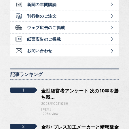
新聞の年間購読
刊行物のご注文
ウェブ広告のご掲載
紙面広告のご掲載
お問い合わせ
記事ランキング
金型経営者アンケート 次の10年を勝
ち残...
2023年02月01日
特集
12084 view
金型・プレス加工メーカーと精密板金