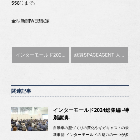
5581）まで。
金型新聞WEB限定
前の記事 :
次の記事 :
インターモールド2024総集編 -第16回学生金型グランプリ-
縁舞SPACEAGENT 人工衛星部品を製作
関連記事
インターモールド2024総集編 -特
別講演-
自動車の型づくりの変化やギガキャストの最
新事情 インターモールドの魅力の一つが多