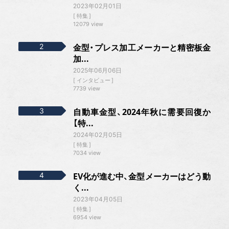
2023年02月01日
特集
12079 view
金型・プレス加工メーカーと精密板金
加...
2025年06月06日
インタビュー
7739 view
自動車金型、2024年秋に需要回復か
【特...
2024年02月05日
特集
7034 view
EV化が進む中、金型メーカーはどう動
く...
2023年04月05日
特集
6954 view