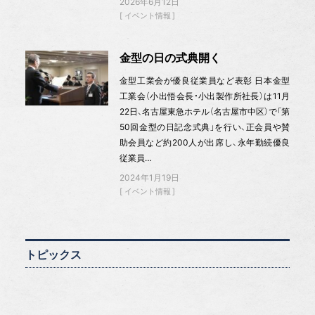
2026年6月12日
イベント情報
金型の日の式典開く
金型工業会が優良従業員など表彰 日本金型
工業会（小出悟会長・小出製作所社長）は11月
22日、名古屋東急ホテル（名古屋市中区）で「第
50回金型の日記念式典」を行い、正会員や賛
助会員など約200人が出席し、永年勤続優良
従業員…
2024年1月19日
イベント情報
トピックス