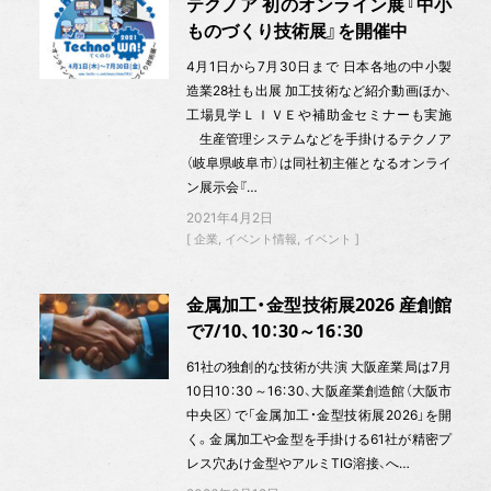
テクノア 初のオンライン展『中小
ものづくり技術展』を開催中
4月1日から7月30日まで 日本各地の中小製
造業28社も出展 加工技術など紹介動画ほか、
工場見学ＬＩＶＥや補助金セミナーも実施
生産管理システムなどを手掛けるテクノア
（岐阜県岐阜市）は同社初主催となるオンライ
ン展示会『…
2021年4月2日
企業
イベント情報
イベント
金属加工・金型技術展2026 産創館
で7/10、10：30～16：30
61社の独創的な技術が共演 大阪産業局は7月
10日10：30～16：30、大阪産業創造館（大阪市
中央区）で「金属加工・金型技術展2026」を開
く。金属加工や金型を手掛ける61社が精密プ
レス穴あけ金型やアルミTIG溶接、へ…