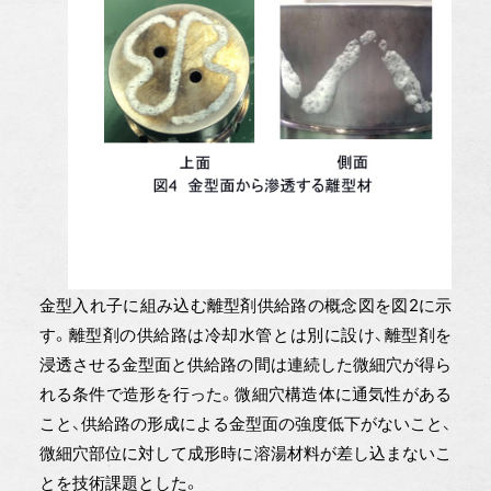
金型入れ子に組み込む離型剤供給路の概念図を図2に示
す。離型剤の供給路は冷却水管とは別に設け、離型剤を
浸透させる金型面と供給路の間は連続した微細穴が得ら
れる条件で造形を行った。微細穴構造体に通気性がある
こと、供給路の形成による金型面の強度低下がないこと、
微細穴部位に対して成形時に溶湯材料が差し込まないこ
とを技術課題とした。