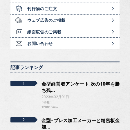
刊行物のご注文
ウェブ広告のご掲載
紙面広告のご掲載
お問い合わせ
記事ランキング
金型経営者アンケート 次の10年を勝
ち残...
2023年02月01日
特集
12081 view
金型・プレス加工メーカーと精密板金
加...