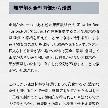
離型剤を金型内部から浸透
金属AMの一つである粉末床溶融結合法 （Powder Bed
Fusion:PBF）では、造形条件を変更することで粉末の溶
融・凝固の様相を変えることができる。造形条件による
造形物表面の違いを比較した結果を図1に示す。粉末へ
投入される熱量が多い場合、粉末は完全に溶融・凝固して
密度が大きい造形物が得られ、熱量が少ないと粉末の一
部が溶融し、粉末間に存在した空隙が残存することで微
細穴が形成される。
このしきい値は材料や熱源によって変化するが、適切な
条件を用いることで一部に微細穴を配置させた金型を同
一工程で製作できる。微細穴が得られるPBF法ならでは
の特長を活かし、離型剤を内部から浸透させる金型製作