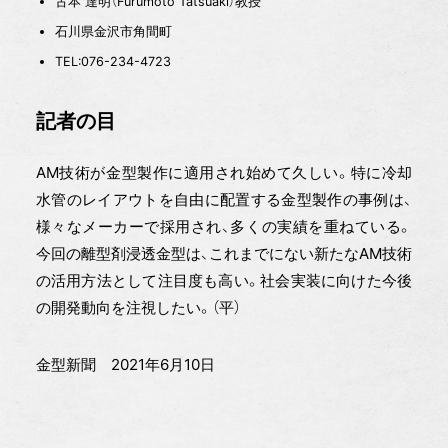
古本 達明（Furumoto Tatsuaki）教授
石川県金沢市角間町
TEL:076-234-4723
目
記者の
AM技術が金型製作に適用され始めて久しい。特に冷却
水管のレイアウトを自由に配置する金型製作の事例は、
様々なメーカーで採用され、多くの実績を重ねている。
今回の離型剤浸透金型は、これまでにない新たなAM技術
の活用方法として注目度も高い。社会実装に向けた今後
の開発動向を注視したい。（平）
金型新聞 2021年6月10日