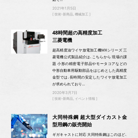
2021年1月5日
技術・新商品
機械加工
48時間超の高精度加工
三菱電機
超高精度油ワイヤ放電加工機MXシリーズ 三
菱電機公式製品紹介は、こちらから 現場の課
題 小形の精密電子部品やモータコアなどの
中形自動車用駆動部品をはじめとした高精度
金型では、長時間の安定したワイヤ放電加工
が求められており…
2020年3月7日
技術・新商品
イベント情報
大同特殊鋼 超大型ダイカスト金
型用鋼の販売開始
ギガキャストに対応 大同特殊鋼はこのほど、