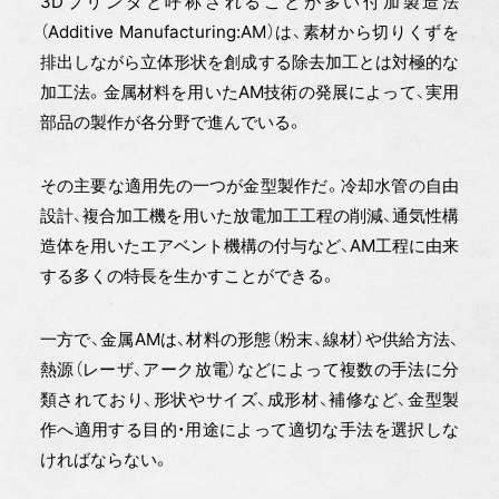
3Dプリンタと呼称されることが多い付加製造法
（Additive Manufacturing:AM）は、素材から切りくずを
排出しながら立体形状を創成する除去加工とは対極的な
加工法。金属材料を用いたAM技術の発展によって、実用
部品の製作が各分野で進んでいる。
その主要な適用先の一つが金型製作だ。冷却水管の自由
設計、複合加工機を用いた放電加工工程の削減、通気性構
造体を用いたエアベント機構の付与など、AM工程に由来
する多くの特長を生かすことができる。
一方で、金属AMは、材料の形態（粉末、線材）や供給方法、
熱源（レーザ、アーク放電）などによって複数の手法に分
類されており、形状やサイズ、成形材、補修など、金型製
作へ適用する目的・用途によって適切な手法を選択しな
ければならない。