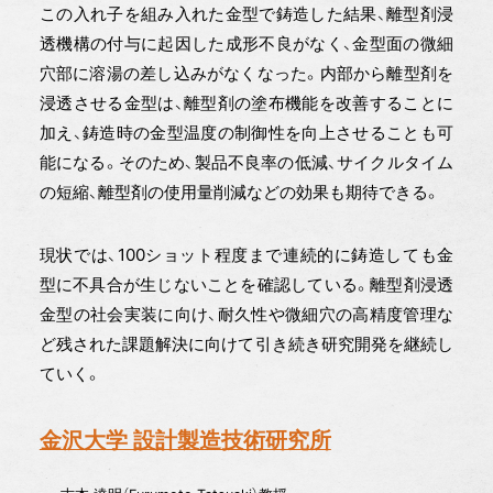
この入れ子を組み入れた金型で鋳造した結果、離型剤浸
透機構の付与に起因した成形不良がなく、金型面の微細
穴部に溶湯の差し込みがなくなった。内部から離型剤を
浸透させる金型は、離型剤の塗布機能を改善することに
加え、鋳造時の金型温度の制御性を向上させることも可
能になる。そのため、製品不良率の低減、サイクルタイム
の短縮、離型剤の使用量削減などの効果も期待できる。
現状では、100ショット程度まで連続的に鋳造しても金
型に不具合が生じないことを確認している。離型剤浸透
金型の社会実装に向け、耐久性や微細穴の高精度管理な
ど残された課題解決に向けて引き続き研究開発を継続し
ていく。
金沢大学 設計製造技術研究所