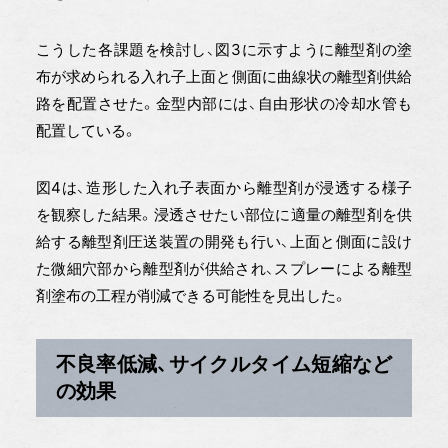
こうした各課題を検討し、図3に示すように離型剤の塗
布が求められる入れ子上面と側面に曲線状の離型剤供給
路を配置させた。金型内部には、自由形状の冷却水管も
配置している。
図4は、造形した入れ子表面から離型剤が浸透する様子
を観察した結果。浸透させたい部位に適量の離型剤を供
給する離型剤圧送装置の開発も行い、上面と側面に設け
た微細穴部から離型剤が供給され、スプレーによる離型
剤塗布の工程が削減できる可能性を見出した。
不良率低減、サイクルタイム短縮など
の効果