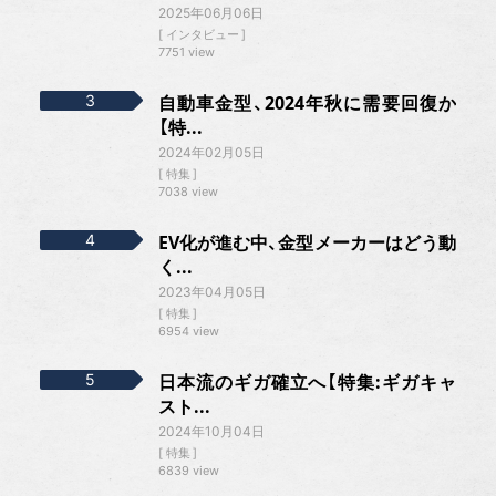
2025年06月06日
インタビュー
7751 view
自動車金型、2024年秋に需要回復か
【特...
2024年02月05日
特集
7038 view
EV化が進む中、金型メーカーはどう動
く...
2023年04月05日
特集
6954 view
日本流のギガ確立へ【特集:ギガキャ
スト...
2024年10月04日
特集
6839 view