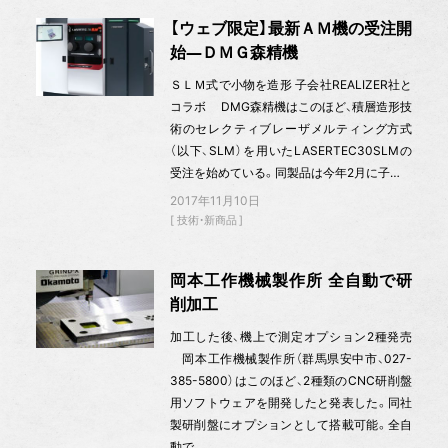
【ウェブ限定】最新ＡＭ機の受注開
始―ＤＭＧ森精機
ＳＬＭ式で小物を造形 子会社REALIZER社と
コラボ DMG森精機はこのほど、積層造形技
術のセレクティブレーザメルティング方式
（以下、SLM）を用いたLASERTEC30SLMの
受注を始めている。同製品は今年2月に子…
2017年11月10日
技術・新商品
岡本工作機械製作所 全自動で研
削加工
加工した後、機上で測定オプション2種発売
岡本工作機械製作所（群馬県安中市、027-
385-5800）はこのほど、2種類のCNC研削盤
用ソフトウェアを開発したと発表した。同社
製研削盤にオプションとして搭載可能。全自
動で…