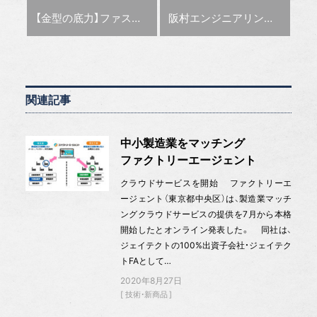
前の記事 :
次の記事 :
【金型の底力】ファスト 自動化システムでICトレー金型を増産
阪村エンジニアリング 鏡面加工のロボシステムを販売
関連記事
中小製造業をマッチング
ファクトリーエージェント
クラウドサービスを開始 ファクトリーエ
ージェント（東京都中央区）は、製造業マッチ
ングクラウドサービスの提供を7月から本格
開始したとオンライン発表した。 同社は、
ジェイテクトの100%出資子会社・ジェイテク
トFAとして…
2020年8月27日
技術・新商品