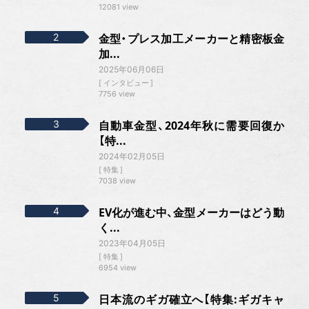
12081 view
金型・プレス加工メーカーと精密板金
加...
2025年06月06日
インタビュー
7756 view
自動車金型、2024年秋に需要回復か
【特...
2024年02月05日
特集
7038 view
EV化が進む中、金型メーカーはどう動
く...
2023年04月05日
特集
6954 view
日本流のギガ確立へ【特集:ギガキャ