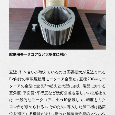
駆動用モータコアなど大型化に対応
直近、引き合いが増えているのは需要拡大が見込まれる
EV向けの車載駆動用モータコア金型だ。直径200㎜モー
タコアの金型は全長3m超えと大型に加え、製品に対する
直角度・平面度・平行度など幾何公差も厳しい。松尾社長
は「一般的なモータコアに比べ10倍難しく、精度もミク
ロン台が求められる」。そのため、導入した加工機は熱変
位を補正する機能があり、培った超精密金型のノウハウ