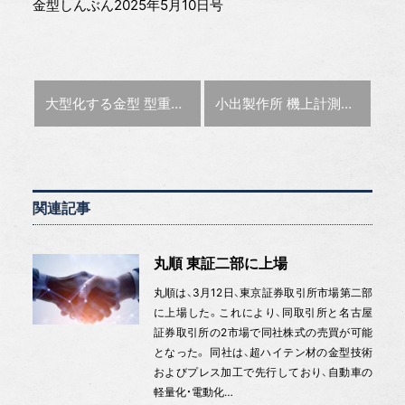
金型しんぶん2025年5月10日号
前の記事 :
次の記事 :
大型化する金型 型重量は15年で1.6倍【特集：大型化する金型への対応技術】
小出製作所 機上計測を独自開発【特集：大型化する金型への対応技術】
関連記事
丸順 東証二部に上場
丸順は、3月12日、東京証券取引所市場第二部
に上場した。これにより、同取引所と名古屋
証券取引所の2市場で同社株式の売買が可能
となった。 同社は、超ハイテン材の金型技術
およびプレス加工で先行しており、自動車の
軽量化・電動化…