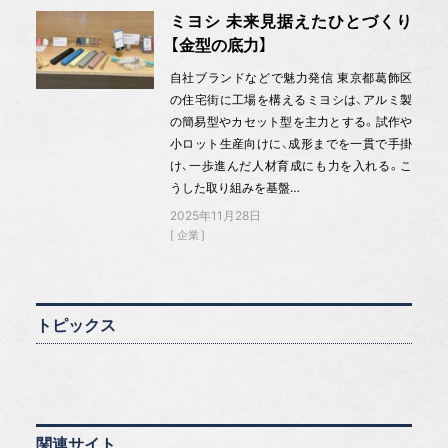
ミヨシ 未来見据えたひとづくり
【金型の底力】
自社ブランドなどで魅力発信 東京都葛飾区
の住宅街に工場を構えるミヨシは、アルミ製
の簡易型やカセット型を主力とする。試作や
小ロット生産向けに、成形までを一貫で手掛
け、一歩進んだ人材育成にも力を入れる。こ
うした取り組みを基盤…
2025年11月28日
企業
トピックス
関連サイト