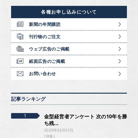
各種お申し込みについて
新聞の年間購読
刊行物のご注文
ウェブ広告のご掲載
紙面広告のご掲載
お問い合わせ
記事ランキング
金型経営者アンケート 次の10年を勝
ち残...
2023年02月01日
特集