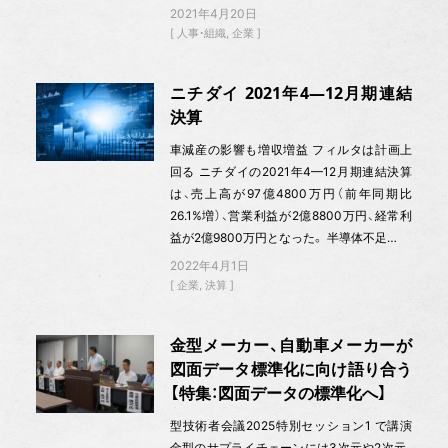
2021年4月20日
人事・組織
企業
ニチダイ 2021年4—12月期連結
決算
車減産の影響も増収増益 フィルタは計画上
回る ニチダイの2021年4—12月期連結決算
は、売上高が97億4800万円（前年同期比
26.1%増）、営業利益が2億8800万円、経常利
益が2億9800万円となった。 半導体不足…
2022年4月1日
企業
決算
金型メーカー、自動車メーカーが
図面データ標準化に向け語り合う
【特集：図面データの標準化へ】
型技術者会議2025特別セッション1 で講演
金型のサプライチェーンには3次元や2次元、