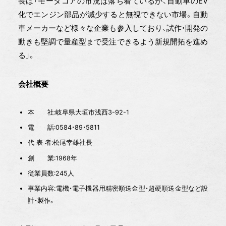
長は「モータコアの市況は落ち着ているが、自動車のEV
化でエンジン部品が減少すると無視できない市場。自動
車メーカーなど様々な企業も参入しており、試作・開発の
動きも堅調で量産型まで受注できるよう新規開拓を進め
る」。
会社概要
本 社:岐阜県大垣市浅西3-92-1
電 話:0584・89・5811
代 表 者:松尾幸雄社長
創 業:1968年
従業員数:245人
事業内容:電機・電子機器用精密順送金型・超硬順送金型など設
計・製作。