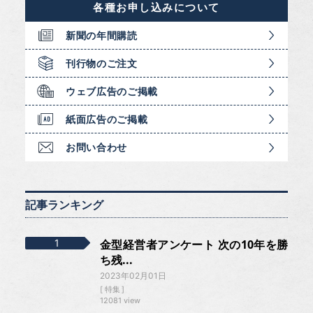
各種お申し込みについて
新聞の年間購読
刊行物のご注文
ウェブ広告のご掲載
紙面広告のご掲載
お問い合わせ
記事ランキング
金型経営者アンケート 次の10年を勝
ち残...
2023年02月01日
特集
12081 view