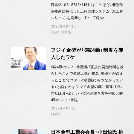
目黒区、03・5745・1181）はこのほど、個別受
注生産に特化した工程管理システム「Dr.工程
シリーズ」を刷新し、「Dr．工程Na…
2026年4月13日
技術・新商品
フジイ金型が「6稼4勤」制度を導
入したワケ
6稼4勤のシフト制勤務 「正規の労働時間を減
らしたことで多能工化が進み、効率性が高ま
ったことでコストの削減にもつながってい
る」と話すのはフジイ金型の藤井寛達社長。
同社は月~金という従来の働き方をやめ、6稼
4勤のシフト制を…
2022年4月15日
特集
日本金型工業会会長・小出悟氏 挑