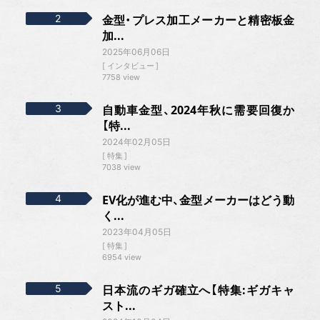
金型・プレス加工メーカーと精密板金
加...
2025年06月06日
インタビュー
7758 view
自動車金型、2024年秋に需要回復か
【特...
2024年02月05日
特集
7038 view
EV化が進む中、金型メーカーはどう動
く...
2023年04月05日
特集
6954 view
日本流のギガ確立へ【特集:ギガキャ
スト...