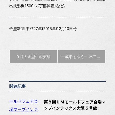
出成形機1500㌧（宇部興産）など。
金型新聞 平成27年(2015年)12月10日号
前の記事 :
次の記事 :
９月の金型生産実績
―成形をゆく―
不二精工(大阪市西淀川区)
関連記事
第８回ＵＭモールドフェア会場マ
ップインテックス大阪５号館