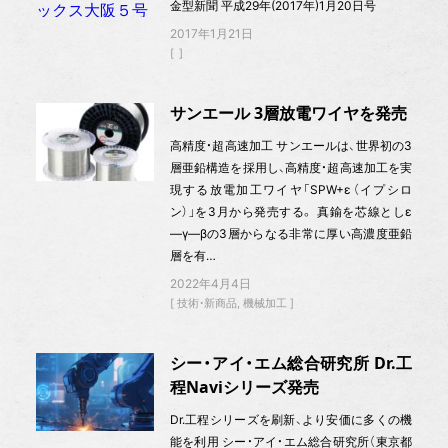
金型新聞 平成29年(2017年)1月20日号
2017年1月21日
サンエール 3層放電ワイヤを発売
高精度・超高速加工 サンエールは、世界初の3
層亜鉛構造を採用し、高精度・超高速加工を実
現する放電加工ワイヤ「SPW+ε（イプシロ
ン）」を3月から発売する。 真鍮を芯線としε
—γ—βの3層からなる非常に厚い高濃度亜鉛
層を有…
2022年4月4日
技術・新商品
機械加工
シー・アイ・エム総合研究所 Dr.工
程Naviシリーズ発売
Dr.工程シリーズを刷新、より安価に多くの機
能を利用 シー・アイ・エム総合研究所（東京都