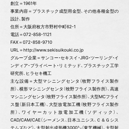
創立＝1961年
事業内容＝プラスチック成型用金型、その他各種金型の
設計、製作
住所＝大阪府枚方市野村中町62-1
電話＝072・858・1121
FAX＝072・858・9710
URL＝http://www.sekisuikouki.co.jp
グループ企業＝サンコー・セキスイ・JRG・ツーリング・イ
ンディア・プライベート・リミテッド、プラスチック工学
研究所、ヒラセキ機工
主な設備＝大型マシニングセンタ（牧野フライス製作
所）、横形マシニングセンタ（牧野フライス製作所）、高速
マシニングセンタ（牧野フライス製作所）、大型MCフライ
ス盤（新日本工機）、大型放電加工機（牧野フライス製作
所）、ワイヤーカット放電加工機（ソディック）、
CAD/CAM/CAE（シーメンス、日本ユニシス、Ｃ＆Ｇシス
テムズなど）、大型射出成形機3000㌧（東芝機械）、大型射