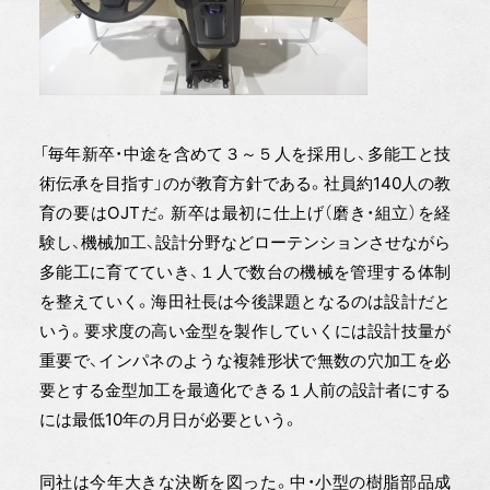
「毎年新卒・中途を含めて３～５人を採用し、多能工と技
術伝承を目指す」のが教育方針である。社員約140人の教
育の要はOJTだ。新卒は最初に仕上げ（磨き・組立）を経
験し、機械加工、設計分野などローテンションさせながら
多能工に育てていき、１人で数台の機械を管理する体制
を整えていく。海田社長は今後課題となるのは設計だと
いう。要求度の高い金型を製作していくには設計技量が
重要で、インパネのような複雑形状で無数の穴加工を必
要とする金型加工を最適化できる１人前の設計者にする
には最低10年の月日が必要という。
同社は今年大きな決断を図った。中・小型の樹脂部品成