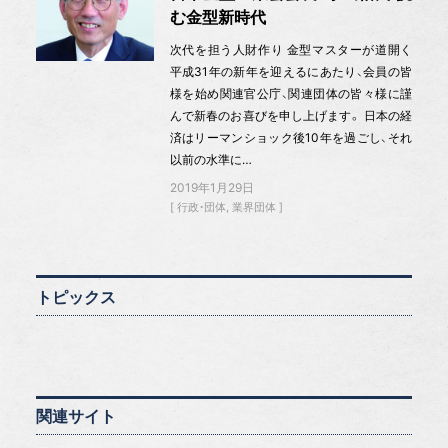
む金型新時代
次代を担う人財作り 金型マスターが道開く
平成31年の新年を迎えるにあたり、会員の皆
様を始め関連官公庁、関連団体の皆々様に謹
んで新春のお喜びを申し上げます。 日本の経
済はリーマンショック後10年を過ごし、それ
以前の水準に…
2019年1月29日
行政・団体
業界団体
トピックス
関連サイト