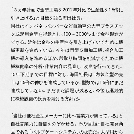
「３ヵ年計画で金型工場を2012年対比で生産性を1.5倍に
引き上げる」と目標を語る海田社長。
同社はインパネ、バンパーなど自動車の大型プラスチッ
ク成形用金型を得意とし、100～3000㌧まで金型製造が
できる。近年は金型の生産性を引き上げていくために機
械更新を進めている。今年は門型５面加工機、複合加工
機の導入を進めるほか、段取り時間を削減するために機
械稼働率の分析・作業内容の見直し、改良を行ってきた。
15年下期までの目標に対し、海田社長は「内製金型の売
上は1.5倍の伸びを達成しているが、型数では1.5倍にまだ
達成していない。まだまだ課題が残ると、今後も継続的
に機械設備の投資を続ける方針だ。
「当社は他社金型メーカーに比べ営業力が勝っている」と
自社営業力に自信をのぞかせる。その理由は自社開発商
品である「バルブゲートシステム」の販売だ。大型用から