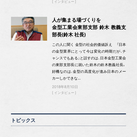
インタビュー
人が集まる場づくりを
金型工業会東部支部 鈴木 教義支
部長(鈴木 社長)
この人に聞く 金型の社会的価値訴え 「日本
の金型業界にとって今は変化の時期だが、チ
ャンスでもある」と話すのは、日本金型工業会
の東部支部長に就いた鈴木の鈴木教義社長。
好機なのは、金型の高度化が進み日本のメー
カーしかできな…
2018年8月10日
インタビュー
トピックス