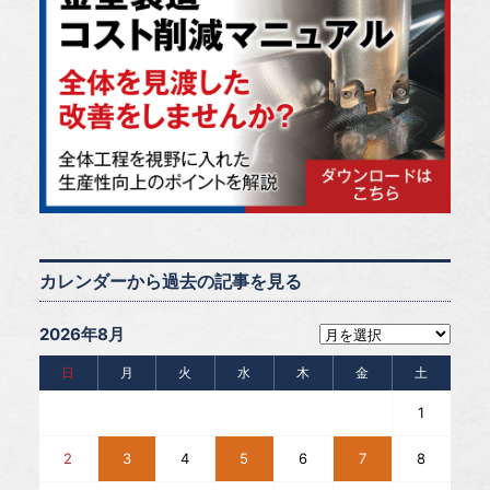
カレンダーから過去の記事を見る
2026年8月
日
月
火
水
木
金
土
1
2
3
4
5
6
7
8