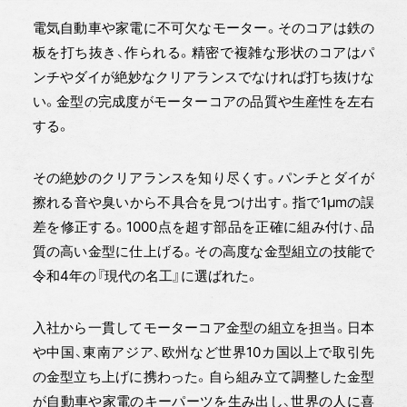
電気自動車や家電に不可欠なモーター。そのコアは鉄の
板を打ち抜き、作られる。精密で複雑な形状のコアはパ
ンチやダイが絶妙なクリアランスでなければ打ち抜けな
い。金型の完成度がモーターコアの品質や生産性を左右
する。
その絶妙のクリアランスを知り尽くす。パンチとダイが
擦れる音や臭いから不具合を見つけ出す。指で1μmの誤
差を修正する。1000点を超す部品を正確に組み付け、品
質の高い金型に仕上げる。その高度な金型組立の技能で
令和4年の『現代の名工』に選ばれた。
入社から一貫してモーターコア金型の組立を担当。日本
や中国、東南アジア、欧州など世界10カ国以上で取引先
の金型立ち上げに携わった。自ら組み立て調整した金型
が自動車や家電のキーパーツを生み出し、世界の人に喜