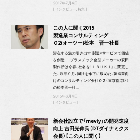
2017年7月4日
インタビュー
特集
この人に聞く2015
製造業コンサルティング
Ｏ2(オーツー)松本 晋一社長
潜在する魅力引き出す 製造×サービスで価値
を創造 プラスチック金型メーカーの安田
製作所は今春、社名を「ＩＢＵＫＩ」に変更し
た。昨年９月、同社を傘下に収めた、製造業向
けのコンサルティング会社Ｏ２（東京都港区）
の松本晋一社…
2015年6月4日
インタビュー
新会社設立で「meviy」の開発速度
向上 吉田光伸氏（DTダイナミクス
会長）【この人に聞く】