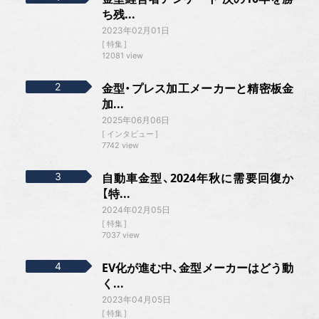
ち残...
2023年02月01日
特集
12081 view
金型・プレス加工メーカーと精密板金
加...
2025年06月06日
インタビュー
7742 view
自動車金型、2024年秋に需要回復か
【特...
2024年02月05日
特集
7037 view
EV化が進む中、金型メーカーはどう動
く...
2023年04月05日
特集