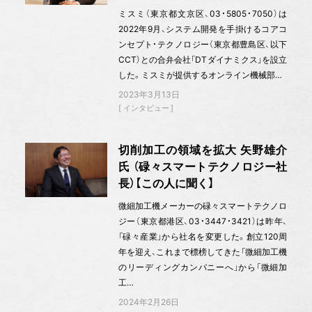
ミスミ（東京都文京区、03・5805・7050）は
2022年9月、システム開発を手掛けるコアコ
ンセプト・テクノロジー（東京都豊島区、以下
CCT）との合弁会社「DTダイナミクス」を設立
した。ミスミが提供するオンライン機械部…
2023年3月13日
インタビュー
切削加工の領域を拡大 矢野雄介
氏 （碌々スマートテクノロジー社
長）【この人に聞く】
微細加工機メーカーの碌々スマートテクノロ
ジー（東京都港区、03・3447・3421）は昨年、
「碌々産業」から社名を変更した。創立120周
年を迎え、これまで標榜してきた「微細加工機
のリーディングカンパニーへ」から「微細加
工…
2024年2月26日