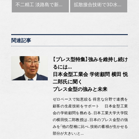
前の記事 :
次の記事 :
不二精工 淡路島で新工場を稼働し、大型化対応や研究開発を強化【金型の底力】
拡散接合技術で3D水管を自由に設計 特殊電極【金型テクノラボ】
関連記事
【プレス型特集】強みを維持し続け
るには…
日本金型工業会 学術顧問 横田 悦
二郎氏に聞く
プレス金型の強みと未来
ゼロベースで知恵絞る 得意な分野で連携を
顧客の生産技術をサポート 日本金型工業
会の学術顧問を務める、日本工業大学大学院
の横田悦二郎教授は、日本のプレス金型の強
みを「他の型種に比べ、技術の蓄積が生かせる
部分が大きい」と…