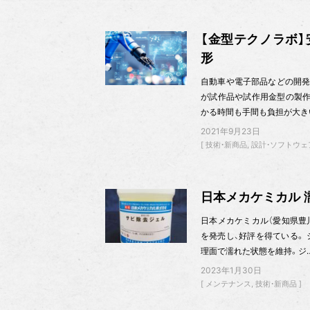
【金型テクノラボ】
形
自動車や電子部品などの開発
が試作品や試作用金型の製作
かる時間も手間も負担が大き
2021年9月23日
技術・新商品
設計・ソフトウェ
日本メカケミカル 
日本メカケミカル（愛知県豊川市
を発売し、好評を得ている。
理面で濡れた状態を維持。ジ
2023年1月30日
メンテナンス
技術・新商品