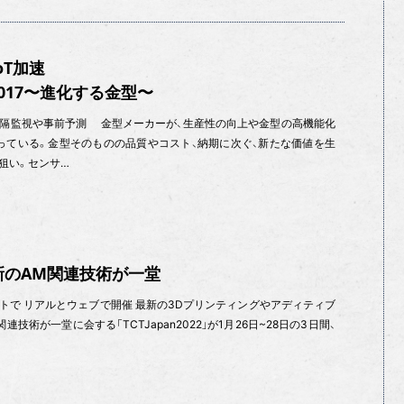
oT加速
017〜進化する金型〜
視や事前予測 金型メーカーが、生産性の向上や金型の高機能化
がっている。金型そのものの品質やコスト、納期に次ぐ、新たな価値を生
狙い。センサ…
2 最新のAM関連技術が一堂
サイトで リアルとウェブで開催 最新の3Dプリンティングやアディティブ
技術が一堂に会する「TCTJapan2022」が1月26日~28日の3日間、