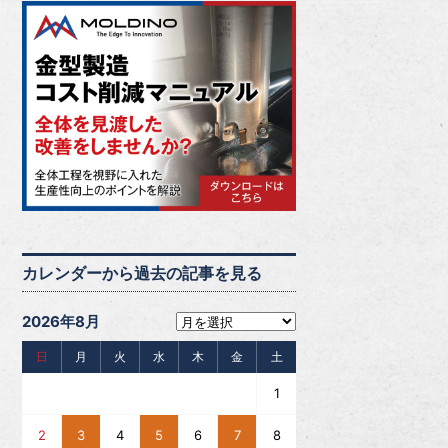
カレンダーから過去の記事を見る
2026年8月
日
月
火
水
木
金
土
1
2
3
4
5
6
7
8