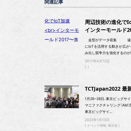
関連記事
周辺技術の進化でI
インターモールド2
金型がデータ収集 遠隔監
にIoTを活用する動きが広
み出し競争力を強化するのが
2017年4月12日
TCTJapan202
1月26~28日、東京ビッグ
マニファクチャリング（AM）関連
東京ビッグサイ…
2022年1月13日
イベント情報
展示会