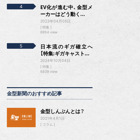
EV化が進む中、金型メ
ーカーはどう動く...
2023年04月05日
特集
6954 view
日本流のギガ確立へ
【特集:ギガキャスト...
2024年10月04日
特集
6839 view
金型新聞のおすすめ記事
金型しんぶんとは？
2021年4月1日
コラム