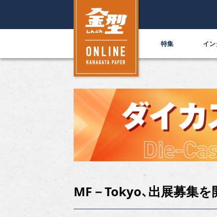
特集
イン
MF－Tokyo、出展募集を