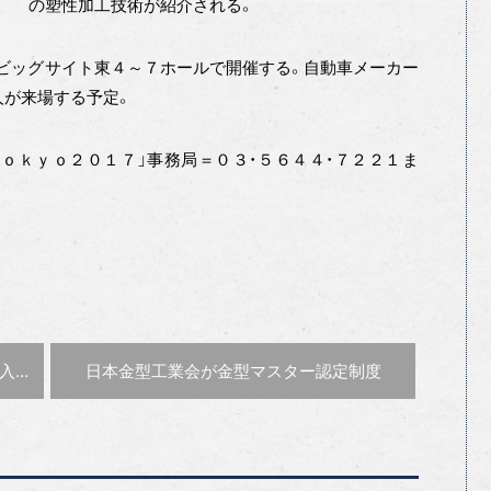
の塑性加工技術が紹介される。
京ビッグサイト東４～７ホールで開催する。自動車メーカー
人が来場する予定。
ｏｋｙｏ２０１７」事務局＝０３・５６４４・７２２１ま
次の記事 :
 社長
日本金型工業会が金型マスター認定制度