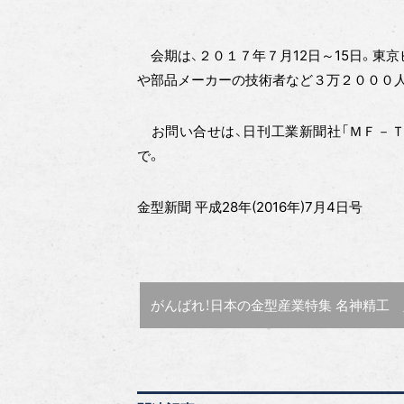
会期は、２０１７年７月12日～15日。東
や部品メーカーの技術者など３万２０００
お問い合せは、日刊工業新聞社「ＭＦ－Ｔ
で。
金型新聞 平成28年(2016年)7月4日号
前の記事 :
がんばれ！日本の金型産業特集
名神精工 入野 晃一