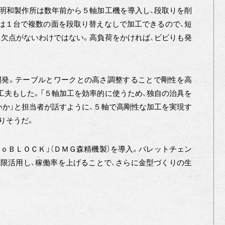
明和製作所は数年前から５軸加工機を導入し、段取りを削
は１台で複数の面を段取り替えなしで加工できるので、短
に欠点がないわけではない。高負荷をかければ、ビビりも発
発。テーブルとワークとの高さ調整することで剛性を高
工夫もした。「５軸加工を効率的に使うため、独自の治具を
か」と担当者が話すように、５軸で高剛性な加工を実現す
りそうだ。
ｎｏＢＬＯＣＫ」（ＤＭＧ森精機製）を導入。パレットチェン
限活用し、稼働率を上げることで、さらに金型づくりの生