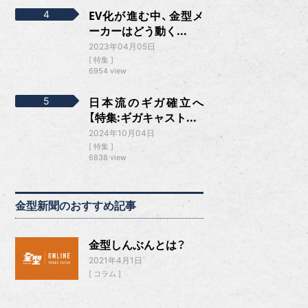
EV化が進む中、金型メ
ーカーはどう動く...
2023年04月05日
特集
6954 view
日本流のギガ確立へ
【特集:ギガキャスト...
2024年10月04日
特集
6838 view
金型新聞のおすすめ記事
金型しんぶんとは？
2021年4月1日
コラム