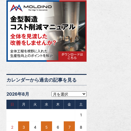
カレンダーから過去の記事を見る
2026年8月
日
月
火
水
木
金
土
1
2
3
4
5
6
7
8