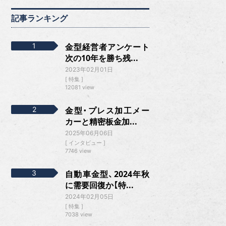
記事ランキング
金型経営者アンケート
次の10年を勝ち残...
2023年02月01日
特集
12081 view
金型・プレス加工メー
カーと精密板金加...
2025年06月06日
インタビュー
7746 view
自動車金型、2024年秋
に需要回復か【特...
2024年02月05日
特集
7038 view