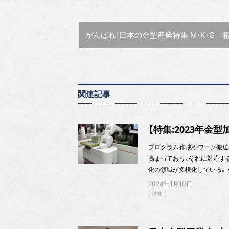
前の記事 :
がんばれ！日本の金型産業特集
M・K・G 霜鳥 健一 社
関連記事
【特集:2023年金
プログラム作成やワーク搬送
高まっており、それに対応す
化の領域が多様化している。
2024年1月10日
特集