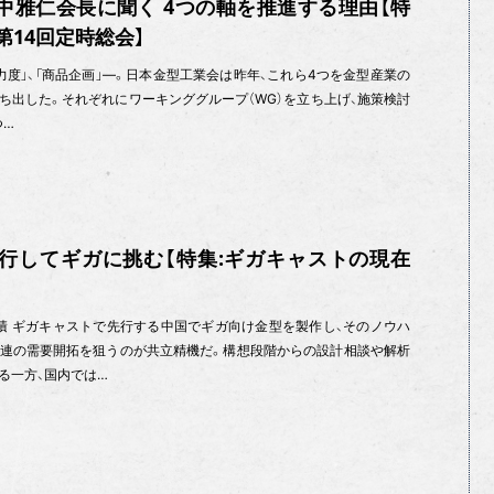
中雅仁会長に聞く 4つの軸を推進する理由【特
第14回定時総会】
「魅力度」、「商品企画」—。日本金型工業会は昨年、これら4つを金型産業の
ち出した。それぞれにワーキンググループ（WG）を立ち上げ、施策検討
つ…
先行してギガに挑む【特集:ギガキャストの現在
積 ギガキャストで先行する中国でギガ向け金型を製作し、そのノウハ
連の需要開拓を狙うのが共立精機だ。構想段階からの設計相談や解析
る一方、国内では…