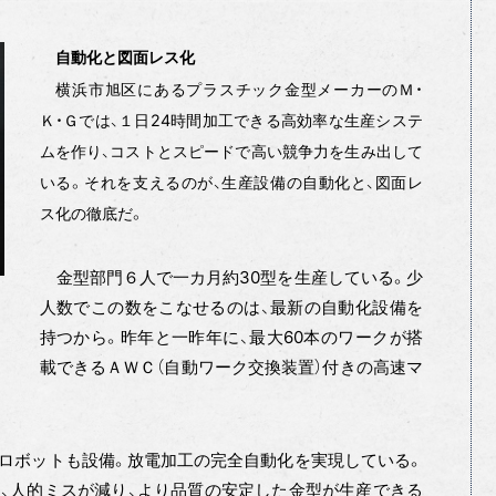
自動化と図面レス化
横浜市旭区にあるプラスチック金型メーカーのＭ・
Ｋ・Ｇでは、１日24時間加工できる高効率な生産システ
ムを作り、コストとスピードで高い競争力を生み出して
いる。それを支えるのが、生産設備の自動化と、図面レ
ス化の徹底だ。
金型部門６人で一カ月約30型を生産している。少
人数でこの数をこなせるのは、最新の自動化設備を
持つから。昨年と一昨年に、最大60本のワークが搭
載できるＡＷＣ（自動ワーク交換装置）付きの高速マ
ロボットも設備。放電加工の完全自動化を実現している。
、人的ミスが減り、より品質の安定した金型が生産できる