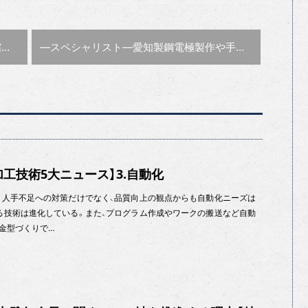
次の記事 :
長
―スペシャリスト―愛知製鋼
電極製作や手仕上げ省く
型加工技術5大ニュース】3.自動化
 人手不足への対策だけでなく、品質向上の観点からも自動化ニーズは
る技術は進化している。また、プログラム作成やワークの搬送など自動
 金型づくりで…