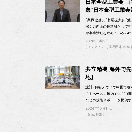
日本金型工業会 山
集：日本金型工業会
「業界連携」、「市場拡大」、
稼ぐ力向上の推進軸として打
や事業活動を進めている。4
2026年6月3日
インタビュー
業界団体
特集
共立精機 海外で
地】
設計・解析ノウハウ中国で蓄
ウをベースに国内でのギガ関
などの技術サポートを提供す
2024年10月11日
企業
特集