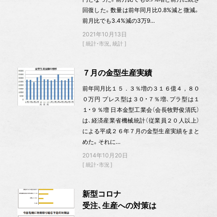
回復した。数量は前年同月比0.8%減と微減。
前月比でも3.4%減の3万9…
2021年10月13日
統計・市況
統計
７月の金型生産実績
前年同月比１５．３％増の３１６億４，８０
０万円 プレス型は３０・７％増、プラ型は１
１・９％増 日本金型工業会（会長牧野俊清氏）
は、経済産業省機械統計（従業員２０人以上）
による平成２６年７月の金型生産実績をまと
めた。それに…
2014年10月20日
統計・市況
新型コロナ
受注、生産への対策は