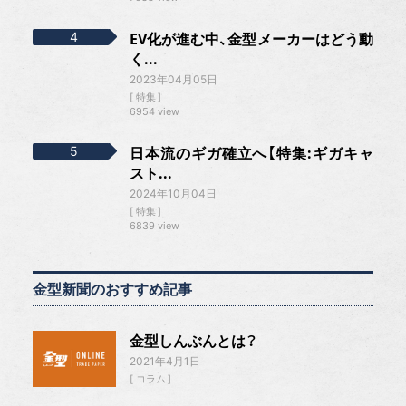
EV化が進む中、金型メーカーはどう動
く...
2023年04月05日
特集
6954 view
日本流のギガ確立へ【特集:ギガキャ
スト...
2024年10月04日
特集
6839 view
金型新聞のおすすめ記事
金型しんぶんとは？
2021年4月1日
コラム