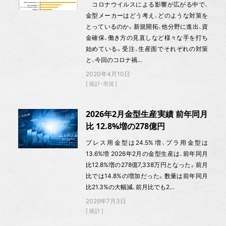
コロナウイルスによる影響が広がる中で、
金型メーカーはどう考え、どのような対策を
とっているのか。新規開拓、他分野に進出、資
金確保、働き方の見直しなど様々な手を打ち
始めている。受注、生産面でそれぞれの対策
と、今回のコロナ禍…
2020年4月10日
統計・市況
2026年2月金型生産実績 前年同月
比 12.8%増の278億円
プレス用金型は24.5%増、プラ用金型は
13.6%増 2026年2月の金型生産は、前年同月
比12.8%増の278億7,338万円となった。前月
比では14.8%の増加だった。数量は前年同月
比21.3%の大幅減、前月比でも2…
2026年7月3日
統計