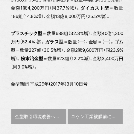
金額1億4,200万円（同37.7%減）。
＝数量
ダイカスト型
186組（14.8%増）、金額13億8,000万円（25.5%増）。
＝数量688組（32.3%増）、金額40億1,300
プラスチック型
万円（62.4%増）。
＝数量（―）、金額＝（―）。
ガラス型
ゴム
＝数量227組（30.5%増）、金額2億9,600万円（同23.9%
型
増）。
＝数量623組（12.2%減）、金額3,400万円
粉末冶金型
（同3.0%増）。
金型新聞 平成29年(2017年)3月10日号
前の記事 :
次の記事 :
金型取引環境改善へ
自工会が自主行動計画
ユケン工業
被膜前にディンプル加工