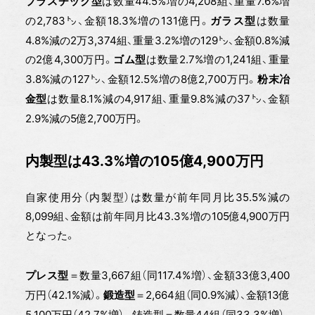
は数量44.5%増の4,208組、重量7.6%増
プラスチック型
の2,783㌧、金額18.3%増の131億円。
は数量
ガラス型
4.8%減の2万3,374組、重量3.2%増の129㌧、金額0.8%減
の2億4,300万円。
は数量2.7%増の1,241組、重量
ゴム型
3.8%減の127㌧、金額12.5%増の8億2,700万円。
粉末冶
は数量8.1%減の4,917組、重量9.8%減の37㌧、金額
金型
2.9%減の5億2,700万円。
内製型は43.3%増の105億4,900万円
自家使用分（内製型）は数量が前年同月比35.5%減の
8,099組、金額は前年同月比43.3%増の105億4,900万円
となった。
＝数量3,667組（同117.4%増）、金額33億3,400
プレス型
万円（42.1%減）。
＝2,664組（同0.9%減）、金額13億
鍛造型
5,100万円（42.7%増）。鋳造型＝数量44組（同33.3%増）、