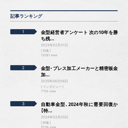
記事ランキング
金型経営者アンケート 次の10年を勝
ち残...
2023年02月01日
特集
12081 view
金型・プレス加工メーカーと精密板金
加...
2025年06月06日
インタビュー
7756 view
自動車金型、2024年秋に需要回復か
【特...
2024年02月05日
特集
7038 view