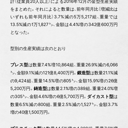
計（従業員20人以上）による2016年12月の金型生産実績
をまとめた。それによると数量は、前年同月比（増減比は
いずれも前年同月比）3.7%減の5万5,217組、重量では
13.5%減の1万1,827㌧、金額は4.4%増の342億600万円
となった。
型別の生産実績は次のとおり
は数量7.4%増10,864組、重量26.9%減の6,066
プレス型
㌧、金額9.1%減の121億8,400万円。
は数量21.1%減
鍛造型
の9,424組、重量14.5%増の805㌧、金額15.9%増の26億
5,200万円。
は数量2.1%増の389組、重量24.0%増
鋳造型
の305㌧、金額4.6%増の6億5,700万円。
は
ダイカスト型
数量6.5%減の800組、重量2.5%減の1,527㌧、金額3.7%
増の40億1,500万円。