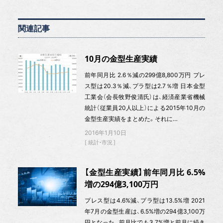
関連記事
10月の金型生産実績
前年同月比 2.6％減の299億8,800万円 プレ
ス型は20.3％減、プラ型は2.7％増 日本金型
工業会（会長牧野俊清氏）は、経済産業省機械
統計（従業員20人以上）による2015年10月の
金型生産実績をまとめた。それに…
2016年1月10日
統計・市況
【金型生産実績】前年同月比 6.5%
増の294億3,100万円
プレス型は4.6%減、プラ型は13.5%増 2021
年7月の金型生産は、6.5%増の294億3,100万
円となった。前月比でも3.7%増と前月に続き