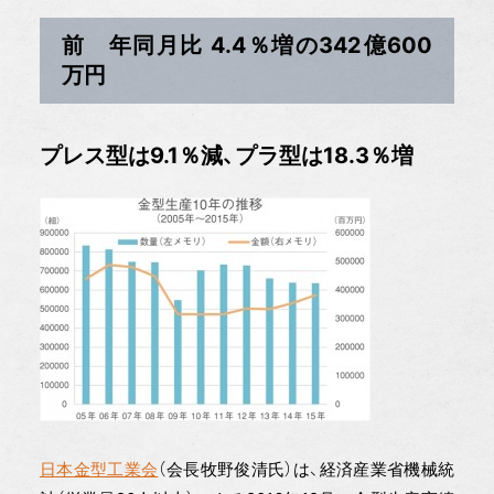
前 年同月比 4.4％増の342億600
万円
プレス型は9.1％減、プラ型は18.3％増
日本金型工業会
（会長牧野俊清氏）は、経済産業省機械統