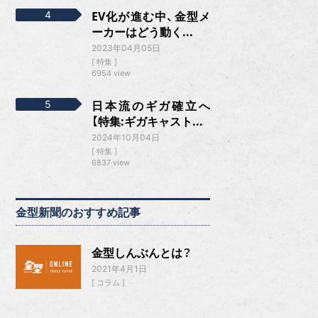
EV化が進む中、金型メ
ーカーはどう動く...
2023年04月05日
特集
6954 view
日本流のギガ確立へ
【特集:ギガキャスト...
2024年10月04日
特集
6837 view
金型新聞のおすすめ記事
金型しんぶんとは？
2021年4月1日
コラム