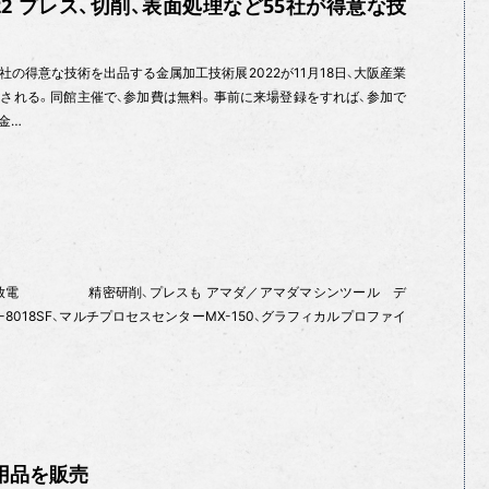
22 プレス、切削、表面処理など55社が得意な技
の得意な技術を出品する金属加工技術展2022が11月18日、大阪産業
催される。同館主催で、参加費は無料。事前に来場登録をすれば、参加で
金…
放電 精密研削、プレスも アマダ／アマダマシンツール デ
8018SF、マルチプロセスセンターMX-150、グラフィカルプロファイ
用品を販売