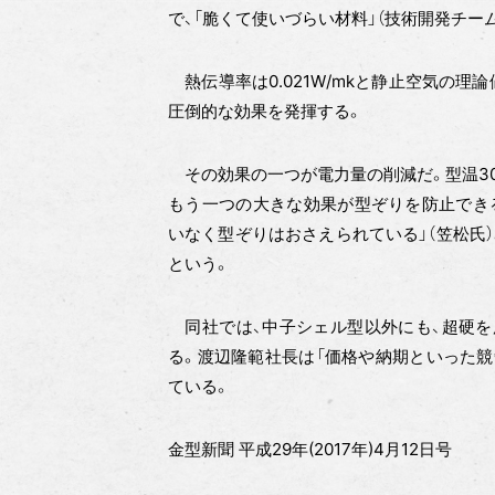
で、「脆くて使いづらい材料」（技術開発チー
熱伝導率は0.021W/mkと静止空気の
圧倒的な効果を発揮する。
その効果の一つが電力量の削減だ。型温30
もう一つの大きな効果が型ぞりを防止でき
いなく型ぞりはおさえられている」（笠松氏
という。
同社では、中子シェル型以外にも、超硬を
る。渡辺隆範社長は「価格や納期といった競
ている。
金型新聞 平成29年(2017年)4月12日号