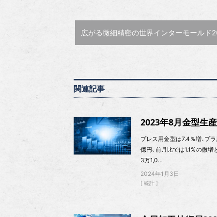
前の記事 :
広がる微細精密の世界
インターモールド2017〜進化する金
関連記事
2023年8月金型生
プレス用金型は7.4％増、プラ用
億円、前月比では1.1%の微増
3万1,0…
2024年1月3日
統計