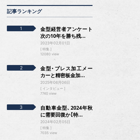
記事ランキング
金型経営者アンケート
次の10年を勝ち残...
2023年02月01日
特集
12080 view
金型・プレス加工メー
カーと精密板金加...
2025年06月06日
インタビュー
7740 view
自動車金型、2024年秋
に需要回復か【特...
2024年02月05日
特集
7035 view