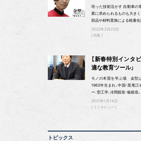
培った技術活かす 自動車の
業に求められるものも大きく
部品や材料置換による軽量化
2022年3月23日
特集
【新春特別インタビ
適な教育ツール」
モノの本質を学ぶ場 金型
1963年生まれ、中国・黒竜
ー、型工学、冷間鍛造・板鍛造。
2021年1月14日
インタビュー
トピックス