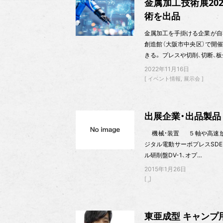
金属加工技術展20
術を出品
金属加工を手掛ける企業が自社
創造館（大阪市中央区）で開
きる。 プレスや切削、切断、板
2022年11月16日
イベント情報
展示会
出展企業・出品製品
機械・装置 ５軸や高速
ジタル電動サーボプレスSDE-
ル研削盤DV-1、オプ…
2015年1月26日
東亜成型 キャンプ