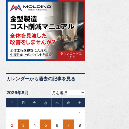
カレンダーから過去の記事を見る
2026年8月
日
月
火
水
木
金
土
1
2
3
4
5
6
7
8