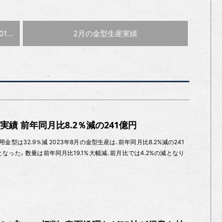
次の記事 :
型〜
2月の金型生産実績
産実績 前年同月比8.2％減の241億円
金型は32.9％減 2023年8月の金型生産は、前年同月比8.2%減の241
となった。数量は前年同月比19.1%大幅減、前月比では4.2%の減となり