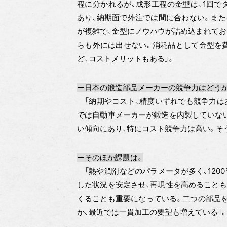
程に分かれるが、成形工程の金型は、1回で
あり、納期面で外注では間に合わない。また
が複雑で、金型にノウハウが詰め込まれてお
らも外には出せない。消耗品として金型を
ど、コストメリットもある」。
ー日本の鍛造部品メーカーの競争力はどう
「納期やコスト、精度いずれでも競争力は
では自動車メーカーが鍛造を内製していない
い傾向にあり、特にコスト競争力は高い。そ
ーそのほか課題は。
「熱や潤滑などのパラメータが多く、120
した状況を安定させ、再現性を高めることも
くることも重要になっている。二つの部品
か、最近では一貫加工の要望も増えている」