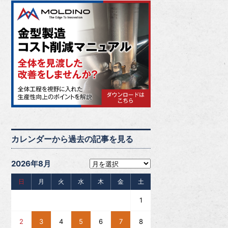
カレンダーから過去の記事を見る
2026年8月
日
月
火
水
木
金
土
1
2
3
4
5
6
7
8