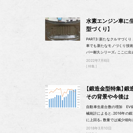
水素エンジン車に
型づくり】
PART3：新たなクルマづく
車でも新たなモノづくり技術
パー耐久シリーズ。ここに出
2022年7月6日
特集
【鍛造金型特集】鍛
その背景や今後は
自動車生産台数の増加 EV
械統計によると、2016年の
に上回る。数量では減少傾向
2018年3月10日