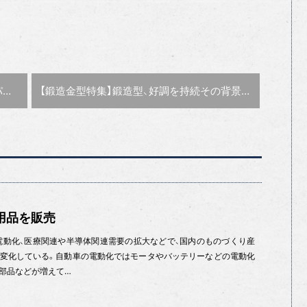
次の記事 :
8
【鍛造金型特集】鍛造型、好調を持続
大学などと連携図る
その背景や今後は
用品を販売
電動化、医療関連や半導体関連需要の拡大などで、国内のものづくり産
変化している。自動車の電動化ではモータやバッテリーなどの電動化
部品などが増えて…