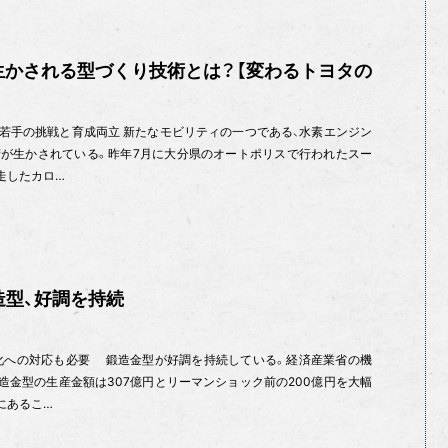
生かされる型づくり技術とは？【変わるトヨタの
り 若手の挑戦と育成両立 新たなモビリティの一つである、水素エンジン
が生かされている。昨年7月に大分県のオートポリスで行われたスー
走したカロ…
造型、好調を持続
化への対応も必要 鍛造金型が好調を持続している。経済産業省の機
鍛造金型の生産金額は307億円とリーマンショック前の200億円を大幅
にあるこ…