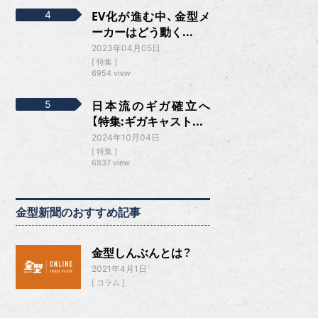
EV化が進む中、金型メ
ーカーはどう動く...
2023年04月05日
特集
6954 view
日本流のギガ確立へ
【特集:ギガキャスト...
2024年10月04日
特集
6837 view
金型新聞のおすすめ記事
金型しんぶんとは？
2021年4月1日
コラム