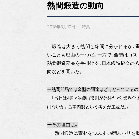
熱間鍛造の動向
2018年3月10日
特集
鍛造は大きく熱間と冷間に分かれるが、重
いことも理由の一つだ。一方で、金型はコス
熱間鍛造部品を手掛ける、日本鍛造協会の八
向などを聞いた。
ー熱間部品では金型の調達はどうなっているの
「当社は4割が内製で6割が外注だが、業界全
はないか。基本内製という考えが主流だ」。
ーその理由は。
「熱間鍛造は素材をつぶす、成形、バリを