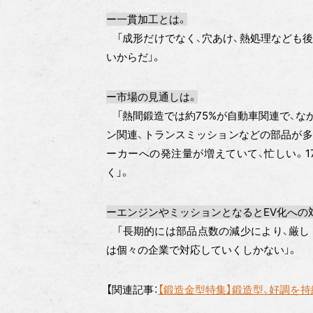
ー一貫加工とは。
「成形だけでなく、穴あけ、熱処理なども後
いからだ」。
ー市場の見通しは。
「熱間鍛造では約75%が自動車関連で、な
ン関連、トランスミッションなどの部品が多
ーカーへの発注量が増えていて、忙しい。17
く」。
ーエンジンやミッションとなるとEV化への
「長期的には部品点数の減少により、厳し
は個々の企業で対応していくしかない」。
【関連記事：
【鍛造金型特集】鍛造型、好調を