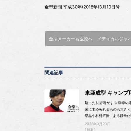
金型新聞 平成30年(2018年)3月10日号
前の記事 :
金型メーカーも医療へ メディカルジャパン大阪201
関連記事
東亜成型 キャンプ
培った技術活かす 自動車の
業に求められるものも大きく
部品や材料置換による軽量化
2022年3月23日
特集