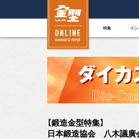
特集
イン
【鍛造金型特集】
日本鍛造協会 八木議廣