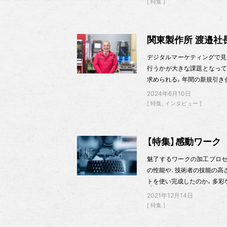
特集
関東製作所 渡邉社
デジタルマーケティングで見
行うかが大きな課題となって
求められる。年間の新規引き合
2024年6月10日
特集
インタビュー
【特集】感動ワーク
魅了するワークの加工プロセ
の性能や、技術者の技能の高
トを使い完成したのか。多彩
2021年12月14日
特集