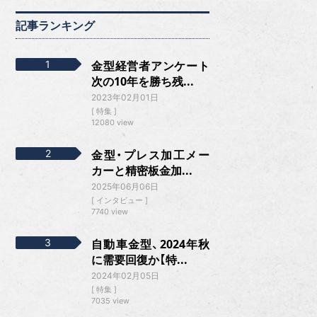
記事ランキング
金型経営者アンケート
次の10年を勝ち残...
2023年02月01日
特集
12080 view
金型・プレス加工メー
カーと精密板金加...
2025年06月06日
インタビュー
7740 view
自動車金型、2024年秋
に需要回復か【特...
2024年02月05日
特集
7035 view