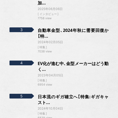
加...
2025年06月06日
インタビュー
7758 view
自動車金型、2024年秋に需要回復か
【特...
2024年02月05日
特集
7038 view
EV化が進む中、金型メーカーはどう動
く...
2023年04月05日
特集
6954 view
日本流のギガ確立へ【特集:ギガキャ
スト...
2024年10月04日
特集
6839 view