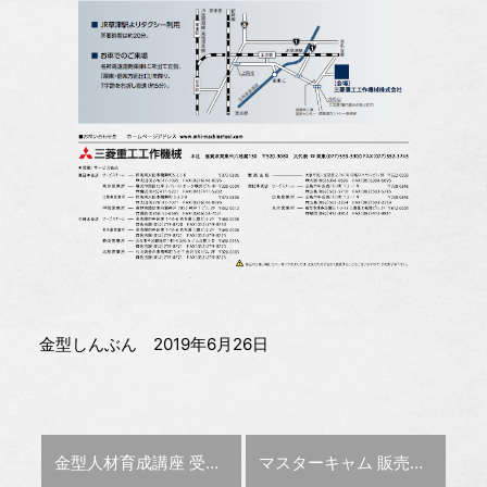
金型しんぶん 2019年6月26日
前の記事 :
次の記事 :
金型人材育成講座 受講生募集
マスターキャム 販売開始30周年
大垣商工会議所