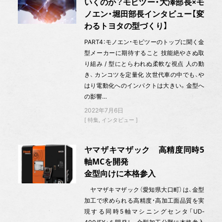
いくのか？モビツー・大澤部長×モ
ノエン・堀田部長インタビュー【変
わるトヨタの型づくり】
PART4：モノエン・モビツーのトップに聞く金
型メーカーに期待すること 技能絶やさぬ取
り組み / 型にとらわれぬ柔軟な視点 人の動
き、 カンコツを定量化 次世代車の中でも、や
はり電動化へのインパクトは大きい。金型へ
の影響…
2022年7月6日
特集
インタビュー
ヤマザキマザック 高精度同時5
軸MCを開発
金型向けに本格参入
ヤマザキマザック（愛知県大口町）は、金型
加工で求められる高精度・高加工面品質を実
現する同時5軸マシニングセンタ「UD‐