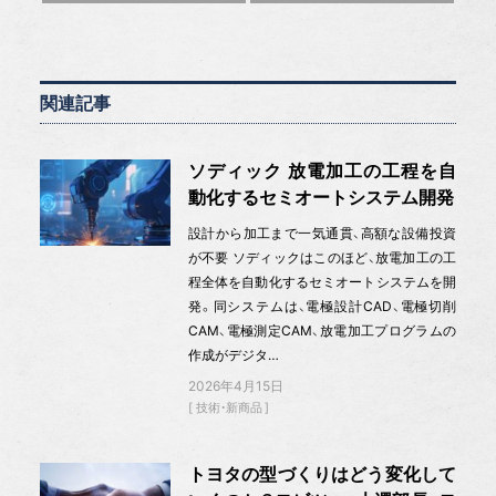
関連記事
ソディック 放電加工の工程を自
動化するセミオートシステム開発
設計から加工まで一気通貫、高額な設備投資
が不要 ソディックはこのほど、放電加工の工
程全体を自動化するセミオートシステムを開
発。同システムは、電極設計CAD、電極切削
CAM、電極測定CAM、放電加工プログラムの
作成がデジタ…
2026年4月15日
技術・新商品
トヨタの型づくりはどう変化して