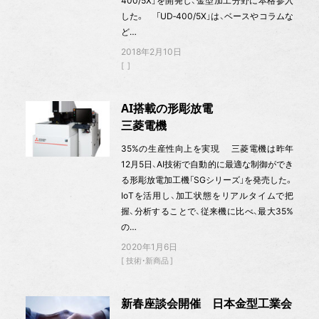
400/5X」を開発し、金型加工分野に本格参入
した。 「UD‐400/5X」は、ベースやコラムな
ど…
2018年2月10日
AI搭載の形彫放電
三菱電機
35%の生産性向上を実現 三菱電機は昨年
12月5日、AI技術で自動的に最適な制御ができ
る形彫放電加工機「SGシリーズ」を発売した。
IoTを活用し、加工状態をリアルタイムで把
握、分析することで、従来機に比べ、最大35%
の…
2020年1月6日
技術・新商品
新春座談会開催 日本金型工業会